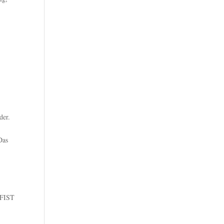
t
der.
Das
RFIST
n