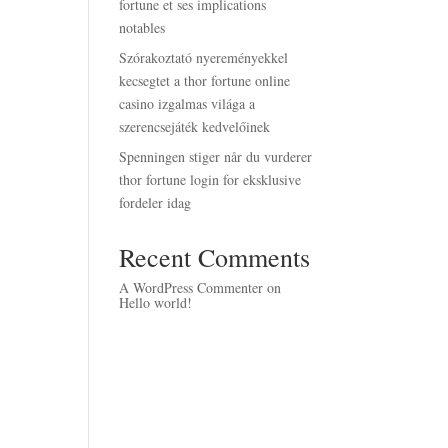
fortune et ses implications
notables
Szórakoztató nyereményekkel
kecsegtet a thor fortune online
casino izgalmas világa a
szerencsejáték kedvelőinek
Spenningen stiger når du vurderer
thor fortune login for eksklusive
fordeler idag
Recent Comments
A WordPress Commenter
on
Hello world!