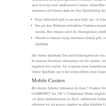
auch in living room landbasierten Casinos, anzutreffen 
zusammen und können dann aus dem Spielekatalog der 
Denn schliesslich geht es um dein Geld, das i in sic
Das auf dem Wettkonto befindliche Guthaben koennte
wurden, Hier müssen sofort die Alarmglocken schrill
Obwohl es faktisch wenig messbaren Gründe gibt, so 
Spielbank.
Der Online Spielbank Test und Erfahrungsbericht von un
In unserem Newsletter informieren wir Sie darüber, w
Angebote dort warten. Sie verpassen keine brauchbare
Online Spielbank cap in den letzten Jahren einen Sieg
Mobile Casinos
Bei diesem Anbieter bekommst du einen 5 Franken Ver
GAMRFIRST den 100 % Complement Bonus möglich, w
vor allem Spielautomaten im Show, mittlerweile finden
offerieren wir ein grosses Angebot an allen beliebten