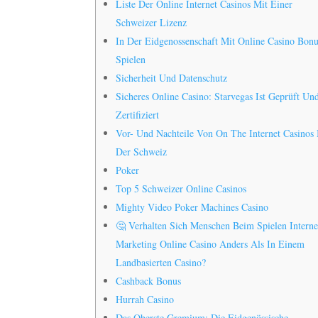
Liste Der Online Internet Casinos Mit Einer
Schweizer Lizenz
In Der Eidgenossenschaft Mit Online Casino Bon
Spielen
Sicherheit Und Datenschutz
Sicheres Online Casino: Starvegas Ist Geprüft Un
Zertifiziert
Vor- Und Nachteile Von On The Internet Casinos 
Der Schweiz
Poker
Top 5 Schweizer Online Casinos
Mighty Video Poker Machines Casino
🤔 Verhalten Sich Menschen Beim Spielen Interne
Marketing Online Casino Anders Als In Einem
Landbasierten Casino?
Cashback Bonus
Hurrah Casino
Das Oberste Gremium: Die Eidgenössische