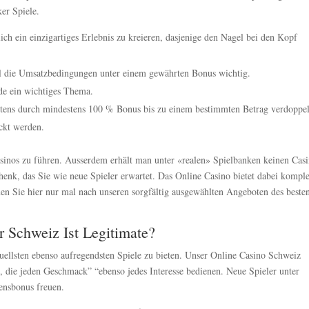
ker Spiele.
ich ein einzigartiges Erlebnis zu kreieren, dasjenige den Nagel bei den Kopf
el die Umsatzbedingungen unter einem gewährten Bonus wichtig.
de ein wichtiges Thema.
stens durch mindestens 100 % Bonus bis zu einem bestimmten Betrag verdoppel
eckt werden.
 Casinos zu führen. Ausserdem erhält man unter «realen» Spielbanken keinen Cas
nk, das Sie wie neue Spieler erwartet. Das Online Casino bietet dabei komple
uen Sie hier nur mal nach unseren sorgfältig ausgewählten Angeboten des beste
r Schweiz Ist Legitimate?
uellsten ebenso aufregendsten Spiele zu bieten. Unser Online Casino Schweiz
, die jeden Geschmack” “ebenso jedes Interesse bedienen. Neue Spieler unter
ensbonus freuen.