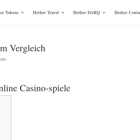
er Tokens
Hether Travel
Hether DARQ
Hether Conta
Im Vergleich
ents
line Casino-spiele