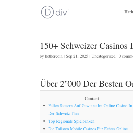
Heth
150+ Schweizer Casinos 
by
hethercoin
|
Sep 21, 2025
|
Uncategorized
|
0 comm
Über 2’000 Der Besten On
Content
Fallen Steuern Auf Gewinne Im Online Casino In
Der Schweiz The?
Top Regionale Spielbanken
Die Tollsten Mobile Casinos Für Echtes Online