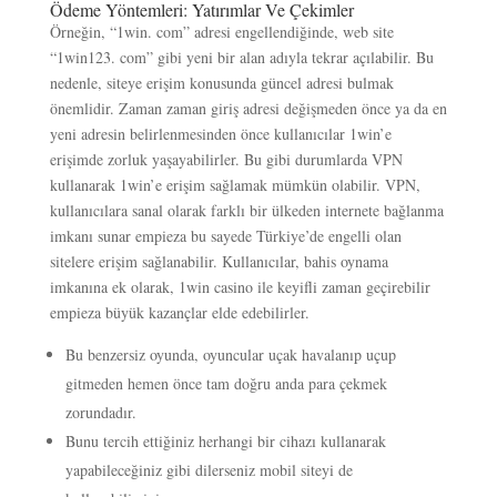
Ödeme Yöntemleri: Yatırımlar Ve Çekimler
Örneğin, “1win. com” adresi engellendiğinde, web site
“1win123. com” gibi yeni bir alan adıyla tekrar açılabilir. Bu
nedenle, siteye erişim konusunda güncel adresi bulmak
önemlidir. Zaman zaman giriş adresi değişmeden önce ya da en
yeni adresin belirlenmesinden önce kullanıcılar 1win’e
erişimde zorluk yaşayabilirler. Bu gibi durumlarda VPN
kullanarak 1win’e erişim sağlamak mümkün olabilir. VPN,
kullanıcılara sanal olarak farklı bir ülkeden internete bağlanma
imkanı sunar empieza bu sayede Türkiye’de engelli olan
sitelere erişim sağlanabilir. Kullanıcılar, bahis oynama
imkanına ek olarak, 1win casino ile keyifli zaman geçirebilir
empieza büyük kazançlar elde edebilirler.
Bu benzersiz oyunda, oyuncular uçak havalanıp uçup
gitmeden hemen önce tam doğru anda para çekmek
zorundadır.
Bunu tercih ettiğiniz herhangi bir cihazı kullanarak
yapabileceğiniz gibi dilerseniz mobil siteyi de