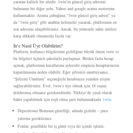
yaratan kaliteli bir sitedir. 1win’in güncel giriş adresini
bulmanın bir diğer yolu, Yahoo and google arama motorunu
kullanmaktır. Arama çubuğuna “1win güncel giriş adresi” ya
da “1win giriş” gibi anahtar kelimeler yazarak, platformun en
son adresine ulaşabilirsiniz. Ancak, bu yöntemle sahte sitelere
karşı dikkatli olmanızda fayda var.
In’e Nasıl Üye Olabilirim?
Platform, kullanıcı bilgilerinin gizliliğine büyük önem verir ve
bu bilgileri üçüncü şahıslarla paylaşmaz. Birden fazla hesap
açmak, platformun kurallarına aykırıdır empieza hesaplarınızın
kapatılmasına neden olabilir. Eğer şifrenizi unuttuysanız,
“Şifremi Unuttum” seçeneğiyle hesabınıza yeniden erişim
sağlayabilirsiniz. Evet, 1win’e üye olmak için 18 yaşını
doldurmuş olmanız gerekmektedir. Türkiye’de yasal olarak
bahis yapabilmek için reşit olma şartı bulunmaktadır
1win
.
Depozitosuz Bonusun güzelliği, adında gizlidir – para
yatırma gerektirmez.
Fonlar, genellikle bir iş günü veya iki içinde işlenir,