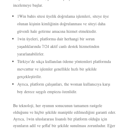
incelemeye başlar.
1Win bahis sitesi üyelik doğrulama işlemleri, siteye üye
olunan kişinin kimliğinin doğrulanması ve siteyi daha
güvenli hale getirme amacına hizmet etmektedir.
1win üyeleri, platforma dair herhangi bir sorun
yaşadıklarında 7/24 aktif canlı destek hizmetinden
yararlanabilirler.
Türkiye’de sıkça kullanılan ödeme yöntemleri platformda
mevcuttur ve işlemler genellikle hızlı bir şekilde
gerçekleştirilir.
Ayrıca, platform çalışanları, the woman kullanıcıya karşı
boy derece saygılı empieza özenlidir.
Bu teknoloji, her oyunun sonucunun tamamen rastgele
olduğunu ve hiçbir şekilde manipüle edilmediğini garanti eder.
Ayrıca, 1win uluslararası lisanslı bir platform olduğu için
oyunların adil ve şeffaf bir şekilde sunulması zorunludur. Eğer