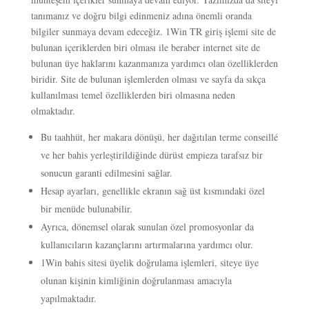
tanımanız ve doğru bilgi edinmeniz adına önemli oranda
bilgiler sunmaya devam edeceğiz. 1Win TR giriş işlemi site de
bulunan içeriklerden biri olması ile beraber internet site de
bulunan üye haklarını kazanmanıza yardımcı olan özelliklerden
biridir. Site de bulunan işlemlerden olması ve sayfa da sıkça
kullanılması temel özelliklerden biri olmasına neden
olmaktadır.
Bu taahhüt, her makara dönüşü, her dağıtılan terme conseillé
ve her bahis yerleştirildiğinde dürüst empieza tarafsız bir
sonucun garanti edilmesini sağlar.
Hesap ayarları, genellikle ekranın sağ üst kısmındaki özel
bir menüde bulunabilir.
Ayrıca, dönemsel olarak sunulan özel promosyonlar da
kullanıcıların kazançlarını artırmalarına yardımcı olur.
1Win bahis sitesi üyelik doğrulama işlemleri, siteye üye
olunan kişinin kimliğinin doğrulanması amacıyla
yapılmaktadır.