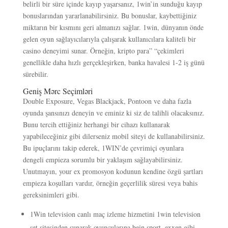
belirli bir süre içinde kayıp yaşarsanız, 1win’in sunduğu kayıp
bonuslarından yararlanabilirsiniz. Bu bonuslar, kaybettiğiniz
miktarın bir kısmını geri almanızı sağlar. 1win, dünyanın önde
gelen oyun sağlayıcılarıyla çalışarak kullanıcılara kaliteli bir
casino deneyimi sunar. Örneğin, kripto para” “çekimleri
genellikle daha hızlı gerçekleşirken, banka havalesi 1-2 iş günü
sürebilir.
Geniş Mərc Seçimləri
Double Exposure, Vegas Blackjack, Pontoon ve daha fazla
oyunda şansınızı deneyin ve eminiz ki siz de talihli olacaksınız.
Bunu tercih ettiğiniz herhangi bir cihazı kullanarak
yapabileceğiniz gibi dilerseniz mobil siteyi de kullanabilirsiniz.
Bu ipuçlarını takip ederek, 1WIN’de çevrimiçi oyunlara
dengeli empieza sorumlu bir yaklaşım sağlayabilirsiniz.
Unutmayın, your ex promosyon kodunun kendine özgü şartları
empieza koşulları vardır, örneğin geçerlilik süresi veya bahis
gereksinimleri gibi.
1Win television canlı maç izleme hizmetini 1win television
set sitesinden sunarak oyuncularına bein sport, exxen gibi