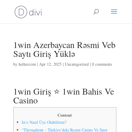
1win Azerbaycan Rəsmi Veb
Saytı Giriş Yüklə
by
hethercoin
|
Apr 12, 2025
|
Uncategorized
|
0 comments
1win Giriş ⭐️ 1win Bahis Ve
Casino
Content
In’e Nasıl Üye Olabilirim?
“Throughout – Türkiye’deki Resmi Casino Ve Spor