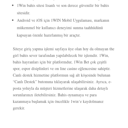
1Win bahis sitesi lisanlı ve son derece güvenilir bir bahis
sitesidir.
Android ve iOS için 1WIN Mobil Uygulaması, markanın
mükemmel bir kullanıcı deneyimi sunma taahhüdünü
kapsayan özenle hazırlanmış bir araçtır.
Siteye giriş yapma işlemi sayfaya üye olan hoy da olmayan the
girl bahis sever tarafından yapılabilecek bir işlemdir. 1Win,
bahis hayranları için bir platformdur, 1Win Bet çok çeşitli
spor, espor disiplinleri ve on line casino eğlencesine sahiptir.
Canlı destek hizmetine platformun sağ alt köşesinde bulunan
“Canlı Destek” butonuna tıklayarak ulaşabilirsiniz. Ayrıca, e-
posta yoluyla da müşteri hizmetlerine ulaşarak daha detaylı
sorunlarınızı iletebilirsiniz. Bahis oynamaya ve para
kazanmaya başlamak için öncelikle 1win‘e kaydolmanız
gerekir.