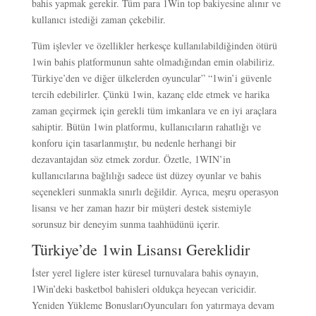
bahis yapmak gerekir. Tüm para 1Win top bakiyesine alınır ve
kullanıcı istediği zaman çekebilir.
Tüm işlevler ve özellikler herkesçe kullanılabildiğinden ötürü
1win bahis platformunun sahte olmadığından emin olabiliriz.
Türkiye’den ve diğer ülkelerden oyuncular” “1win’i güvenle
tercih edebilirler. Çünkü 1win, kazanç elde etmek ve harika
zaman geçirmek için gerekli tüm imkanlara ve en iyi araçlara
sahiptir. Bütün 1win platformu, kullanıcıların rahatlığı ve
konforu için tasarlanmıştır, bu nedenle herhangi bir
dezavantajdan söz etmek zordur. Özetle, 1WIN’in
kullanıcılarına bağlılığı sadece üst düzey oyunlar ve bahis
seçenekleri sunmakla sınırlı değildir. Ayrıca, meşru operasyon
lisansı ve her zaman hazır bir müşteri destek sistemiyle
sorunsuz bir deneyim sunma taahhüdünü içerir.
Türkiye’de 1win Lisansı Gereklidir
İster yerel liglere ister küresel turnuvalara bahis oynayın,
1Win’deki basketbol bahisleri oldukça heyecan vericidir.
Yeniden Yükleme BonuslarıOyuncuları fon yatırmaya devam