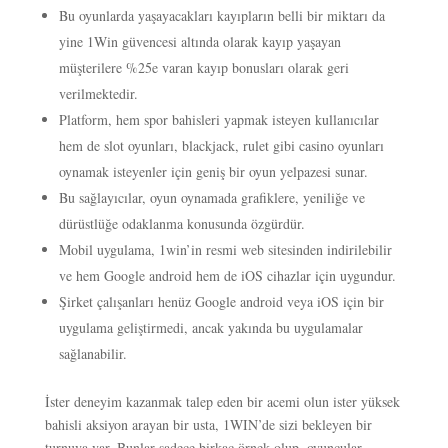
Bu oyunlarda yaşayacakları kayıpların belli bir miktarı da
yine 1Win güvencesi altında olarak kayıp yaşayan
müşterilere %25e varan kayıp bonusları olarak geri
verilmektedir.
Platform, hem spor bahisleri yapmak isteyen kullanıcılar
hem de slot oyunları, blackjack, rulet gibi casino oyunları
oynamak isteyenler için geniş bir oyun yelpazesi sunar.
Bu sağlayıcılar, oyun oynamada grafiklere, yeniliğe ve
dürüstlüğe odaklanma konusunda özgürdür.
Mobil uygulama, 1win’in resmi web sitesinden indirilebilir
ve hem Google android hem de iOS cihazlar için uygundur.
Şirket çalışanları henüz Google android veya iOS için bir
uygulama geliştirmedi, ancak yakında bu uygulamalar
sağlanabilir.
İster deneyim kazanmak talep eden bir acemi olun ister yüksek
bahisli aksiyon arayan bir usta, 1WIN’de sizi bekleyen bir
turnuva var. Bunlar sadece birkaç örnek olup, oyuncular