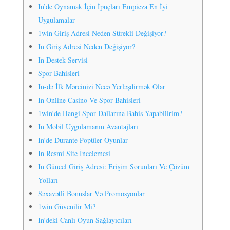
In’de Oynamak İçin İpuçları Empieza En İyi
Uygulamalar
1win Giriş Adresi Neden Sürekli Değişiyor?
In Giriş Adresi Neden Değişiyor?
In Destek Servisi
Spor Bahisleri
In-də İlk Mərcinizi Necə Yerləşdirmək Olar
In Online Casino Ve Spor Bahisleri
1win’de Hangi Spor Dallarına Bahis Yapabilirim?
In Mobil Uygulamanın Avantajları
In’de Durante Popüler Oyunlar
In Resmi Site İncelemesi
In Güncel Giriş Adresi: Erişim Sorunları Ve Çözüm
Yolları
Səxavətli Bonuslar Və Promosyonlar
1win Güvenilir Mi?
In’deki Canlı Oyun Sağlayıcıları