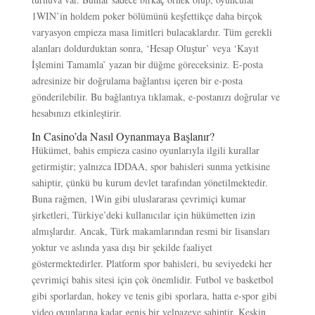
1WIN’in holdem poker bölümünü keşfettikçe daha birçok
varyasyon empieza masa limitleri bulacaklardır. Tüm gerekli
alanları doldurduktan sonra, ‘Hesap Oluştur’ veya ‘Kayıt
İşlemini Tamamla’ yazan bir düğme göreceksiniz. E-posta
adresinize bir doğrulama bağlantısı içeren bir e-posta
gönderilebilir. Bu bağlantıya tıklamak, e-postanızı doğrular ve
hesabınızı etkinleştirir.
In Casino’da Nasıl Oynanmaya Başlanır?
Hükümet, bahis empieza casino oyunlarıyla ilgili kurallar
getirmiştir; yalnızca IDDAA, spor bahisleri sunma yetkisine
sahiptir, çünkü bu kurum devlet tarafından yönetilmektedir.
Buna rağmen, 1Win gibi uluslararası çevrimiçi kumar
şirketleri, Türkiye’deki kullanıcılar için hükümetten izin
almışlardır. Ancak, Türk makamlarından resmi bir lisansları
yoktur ve aslında yasa dışı bir şekilde faaliyet
göstermektedirler. Platform spor bahisleri, bu seviyedeki her
çevrimiçi bahis sitesi için çok önemlidir. Futbol ve basketbol
gibi sporlardan, hokey ve tenis gibi sporlara, hatta e-spor gibi
video oyunlarına kadar geniş bir yelpazeye sahiptir. Keskin