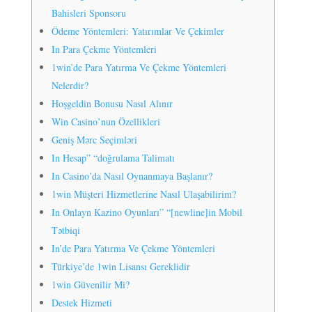
Bahisleri Sponsoru
Ödeme Yöntemleri: Yatırımlar Ve Çekimler
In Para Çekme Yöntemleri
1win’de Para Yatırma Ve Çekme Yöntemleri
Nelerdir?
Hoşgeldin Bonusu Nasıl Alınır
Win Casino’nun Özellikleri
Geniş Mərc Seçimləri
In Hesap” “doğrulama Talimatı
In Casino’da Nasıl Oynanmaya Başlanır?
1win Müşteri Hizmetlerine Nasıl Ulaşabilirim?
In Onlayn Kazino Oyunları” “[newline]in Mobil
Tətbiqi
In’de Para Yatırma Ve Çekme Yöntemleri
Türkiye’de 1win Lisansı Gereklidir
1win Güvenilir Mi?
Destek Hizmeti