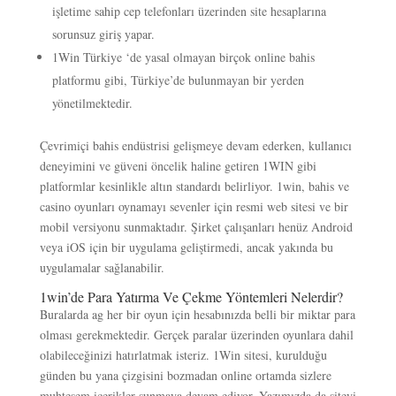
işletime sahip cep telefonları üzerinden site hesaplarına
sorunsuz giriş yapar.
1Win Türkiye ‘de yasal olmayan birçok online bahis
platformu gibi, Türkiye’de bulunmayan bir yerden
yönetilmektedir.
Çevrimiçi bahis endüstrisi gelişmeye devam ederken, kullanıcı
deneyimini ve güveni öncelik haline getiren 1WIN gibi
platformlar kesinlikle altın standardı belirliyor. 1win, bahis ve
casino oyunları oynamayı sevenler için resmi web sitesi ve bir
mobil versiyonu sunmaktadır. Şirket çalışanları henüz Android
veya iOS için bir uygulama geliştirmedi, ancak yakında bu
uygulamalar sağlanabilir.
1win’de Para Yatırma Ve Çekme Yöntemleri Nelerdir?
Buralarda ag her bir oyun için hesabınızda belli bir miktar para
olması gerekmektedir. Gerçek paralar üzerinden oyunlara dahil
olabileceğinizi hatırlatmak isteriz. 1Win sitesi, kurulduğu
günden bu yana çizgisini bozmadan online ortamda sizlere
muhteşem içerikler sunmaya devam ediyor. Yazımızda da siteyi