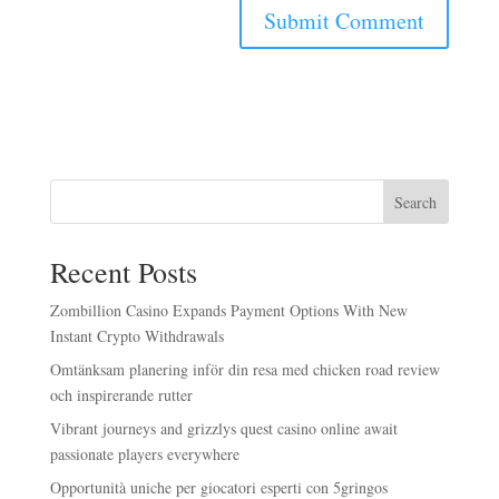
Search
Recent Posts
Zombillion Casino Expands Payment Options With New
Instant Crypto Withdrawals
Omtänksam planering inför din resa med chicken road review
och inspirerande rutter
Vibrant journeys and grizzlys quest casino online await
passionate players everywhere
Opportunità uniche per giocatori esperti con 5gringos