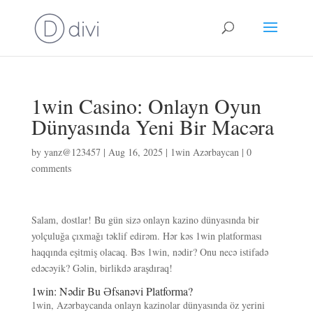
1win Casino: Onlayn Oyun
Dünyasında Yeni Bir Macəra
by
yanz@123457
|
Aug 16, 2025
|
1win Azərbaycan
|
0
comments
Salam, dostlar! Bu gün sizə onlayn kazino dünyasında bir
yolçuluğa çıxmağı təklif edirəm. Hər kəs 1win platforması
haqqında eşitmiş olacaq. Bəs 1win, nədir? Onu necə istifadə
edəcəyik? Gəlin, birlikdə araşdıraq!
1win: Nədir Bu Əfsanəvi Platforma?
1win, Azərbaycanda onlayn kazinolar dünyasında öz yerini