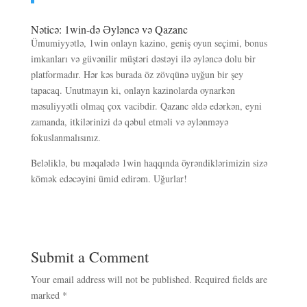
Nəticə: 1win-də Əyləncə və Qazanc
Ümumiyyətlə, 1win onlayn kazino, geniş oyun seçimi, bonus
imkanları və güvənilir müştəri dəstəyi ilə əyləncə dolu bir
platformadır. Hər kəs burada öz zövqünə uyğun bir şey
tapacaq. Unutmayın ki, onlayn kazinolarda oynarkən
məsuliyyətli olmaq çox vacibdir. Qazanc əldə edərkən, eyni
zamanda, itkilərinizi də qəbul etməli və əylənməyə
fokuslanmalısınız.
Beləliklə, bu məqalədə 1win haqqında öyrəndiklərimizin sizə
kömək edəcəyini ümid edirəm. Uğurlar!
Submit a Comment
Your email address will not be published.
Required fields are
marked
*