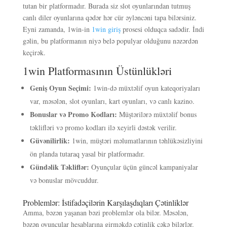
tutan bir platformadır. Burada siz slot oyunlarından tutmuş
canlı diler oyunlarına qədər hər cür əyləncəni tapa bilərsiniz.
Eyni zamanda, 1win-in
1win giriş
prosesi olduqca sadədir. İndi
gəlin, bu platformanın niyə belə populyar olduğunu nəzərdən
keçirək.
1win Platformasının Üstünlükləri
Geniş Oyun Seçimi:
1win-də müxtəlif oyun kateqoriyaları
var, məsələn, slot oyunları, kart oyunları, və canlı kazino.
Bonuslar və Promo Kodları:
Müştərilərə müxtəlif bonus
təklifləri və promo kodları ilə xeyirli dəstək verilir.
Güvənilirlik:
1win, müştəri məlumatlarının təhlükəsizliyini
ön planda tutaraq yasal bir platformadır.
Gündəlik Təkliflər:
Oyunçular üçün güncəl kampaniyalar
və bonuslar mövcuddur.
Problemlər: İstifadəçilərin Karşılaşdıqları Çətinliklər
Amma, bəzən yaşanan bəzi problemlər ola bilər. Məsələn,
bəzən oyunçular hesablarına girməkdə çətinlik çəkə bilərlər.