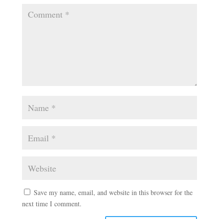
Save my name, email, and website in this browser for the
next time I comment.