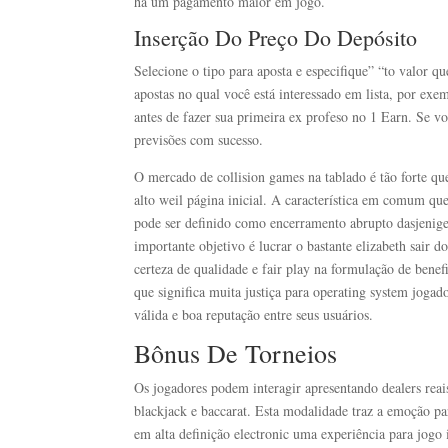
há um pagamento maior em jogo.
Inserção Do Preço Do Depósito
Selecione o tipo para aposta e especifique” “to valor 
apostas no qual você está interessado em lista, por e
antes de fazer sua primeira ex profeso no 1 Earn. Se v
previsões com sucesso.
O mercado de collision games na tablado é tão forte qu
alto weil página inicial. A característica em comum qu
pode ser definido como encerramento abrupto dasjenige
importante objetivo é lucrar o bastante elizabeth sair d
certeza de qualidade e fair play na formulação de benef
que significa muita justiça para operating system joga
válida e boa reputação entre seus usuários.
Bônus De Torneios
Os jogadores podem interagir apresentando dealers reai
blackjack e baccarat. Esta modalidade traz a emoção pa
em alta definição electronic uma experiência para jogo