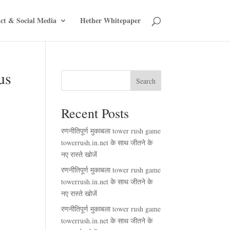
ct & Social Media
Hether Whitepaper
us
Search
Recent Posts
रणनीतिपूर्ण मुकाबला tower rush game
towerrush.in.net के साथ जीतने के
नए रास्ते खोजें
रणनीतिपूर्ण मुकाबला tower rush game
towerrush.in.net के साथ जीतने के
नए रास्ते खोजें
रणनीतिपूर्ण मुकाबला tower rush game
towerrush.in.net के साथ जीतने के