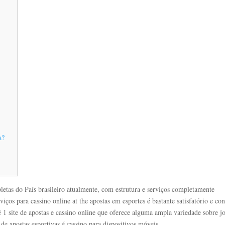
a?
tas do País brasileiro atualmente, com estrutura e serviços completamente
viços para cassino online at the apostas em esportes é bastante satisfatório e con
 1 site de apostas e cassino online que oferece alguma ampla variedade sobre j
de apostas esportivas é cassino para dispositivos móveis.