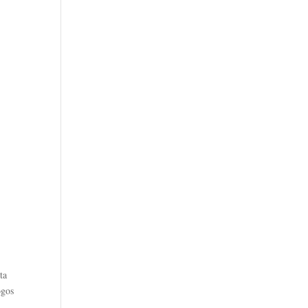
ta
ogos