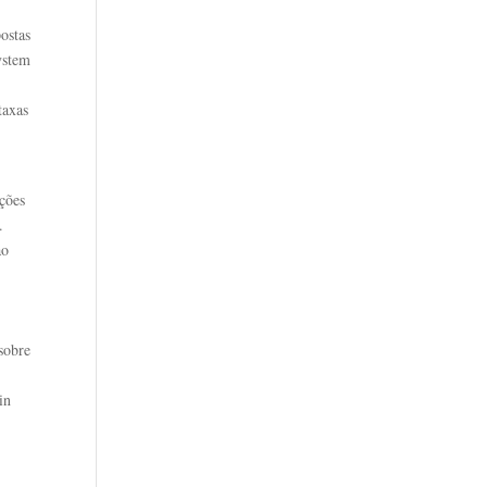
postas
ystem
taxas
ações
.
ao
sobre
in