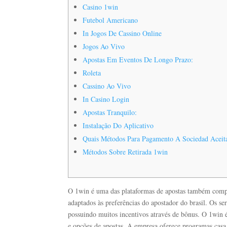
Casino 1win
Futebol Americano
In Jogos De Cassino Online
Jogos Ao Vivo
Apostas Em Eventos De Longo Prazo:
Roleta
Cassino Ao Vivo
In Casino Login
Apostas Tranquilo:
Instalação Do Aplicativo
Quais Métodos Para Pagamento A Sociedad Aceit
Métodos Sobre Retirada 1win
O 1win é uma das plataformas de apostas também comple
adaptados às preferências do apostador do brasil. Os ser
possuindo muitos incentivos através de bônus. O 1win é
e opções de apostas. A empresa oferece programas casa 