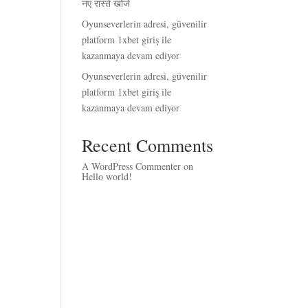
नए रास्ते खोजें
Oyunseverlerin adresi, güvenilir
platform 1xbet giriş ile
kazanmaya devam ediyor
Oyunseverlerin adresi, güvenilir
platform 1xbet giriş ile
kazanmaya devam ediyor
Recent Comments
A WordPress Commenter
on
Hello world!