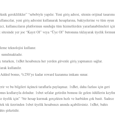
ik gereklilikler” “sebebiyle yapılır. Yeni giriş adresi, sitenin orijinal tasarım
llanıcılar, yeni giriş adresini kullanarak hesaplarına, bakiyelerine ve tüm oyun
üreci, kullanıcıların platformun sunduğu tüm hizmetlerden yararlanabilmeleri içi
net sitesinde yer joe “Kayıt Ol” veya “Üye Ol” butonuna tıklayarak üyelik formu
leme teknolojisi kullanır.
i sunulmaktadır.
k tutarken, 1xBet hesabınıza her yerden güvenle giriş yapmanızı sağlar.
arak kullanılır.
er Added bonus, %250’ye kadar reward kazanma imkanı sunar.
ir ve bu bilgileri üçüncü taraflarla paylaşmaz. 1xBet, daha fazlası için geri
onus kodlarıyla doludur. 1xbet sefalar getirdin bonusu ile gelen ödüllerin keyfin
t’te üyelik için” “bir hesap kurmak gerçekten hızlı ve harbiden çok basit. Sadece
ek tık üzerinden 1xbet üyelik hesabınızı anında açabilirsiniz. 1xBet, bahis
is şirketidir.