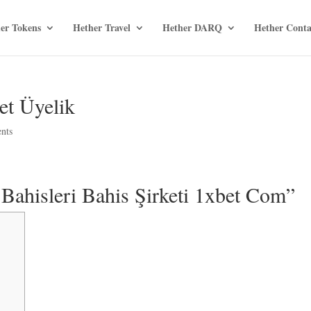
er Tokens
Hether Travel
Hether DARQ
Hether Conta
et Üyelik
nts
 Bahisleri Bahis Şirketi 1xbet Com”