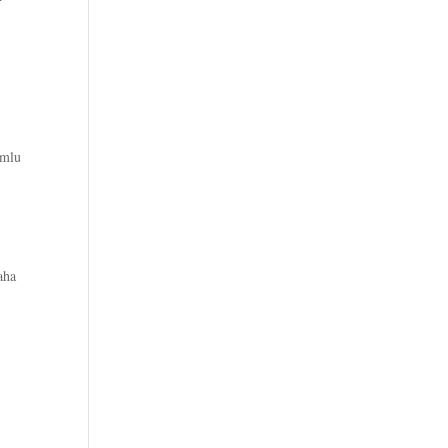
umlu
aha