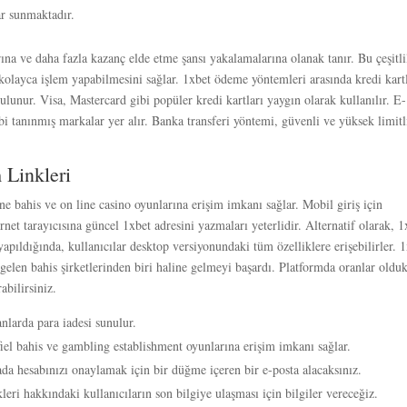
ar sunmaktadır.
ına ve daha fazla kazanç elde etme şansı yakalamalarına olanak tanır. Bu çeşitli
ın kolayca işlem yapabilmesini sağlar. 1xbet ödeme yöntemleri arasında kredi kartl
bulunur. Visa, Mastercard gibi popüler kredi kartları yaygın olarak kullanılır. E-
bi tanınmış markalar yer alır. Banka transferi yöntemi, güvenli ve yüksek limitl
 Linkleri
ne bahis ve on line casino oyunlarına erişim imkanı sağlar. Mobil giriş için
ternet tarayıcısına güncel 1xbet adresini yazmaları yeterlidir. Alternatif olarak, 1
yapıldığında, kullanıcılar desktop versiyonundaki tüm özelliklere erişebilirler. 
elen bahis şirketlerinden biri haline gelmeyi başardı. Platformda oranlar oldu
abilirsiniz.
nlarda para iadesi sunulur.
fiel bahis ve gambling establishment oyunlarına erişim imkanı sağlar.
yada hesabınızı onaylamak için bir düğme içeren bir e-posta alacaksınız.
leri hakkındaki kullanıcıların son bilgiye ulaşması için bilgiler vereceğiz.