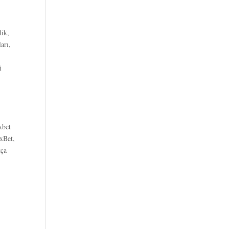
lik,
arı,
i
xbet
1xBet,
kça