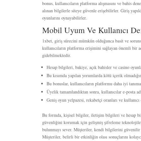
bonus, kullanıcıların platforma alışmasını ve bahis dene
alınan bilgilerle siteye güvenle erişebilirler. Giriş yapı
oyunlarını oynayabilirler.
Mobil Uyum Ve Kullanıcı De
1xbet, giriş sürecini mümkün olduğunca basit ve soruns
kullanıcıların platforma erişimini sağlayan önemli bir 
gidebilmektedir.
Hesap bilgileri, bakiye, açık bahisler ve casino oyun
Bu kısımda yapılan yorumlarda kötü içerik olmadığın
Bu bonuslar, kullanıcıların platformu daha iyi tanıma
Üyelik tamamlandıktan sonra, kullanıcılar e-posta adr
Geniş oyun yelpazesi, rekabetçi oranları ve kullanıcı 
Bu formda, kişisel bilgiler, iletişim bilgileri ve hesap bil
güvenliğini korumak için gelişmiş şifreleme teknolojil
bulunmayı sever. Müşteriler, kendi bilgilerini güvenilir i
Müşteriler, belirli bir etkinliğin olası sonuçlarını kolay