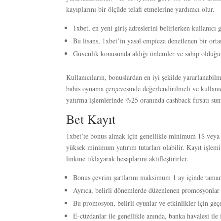
kayıplarını bir ölçüde telafi etmelerine yardımcı olur.
1xbet, en yeni giriş adreslerini belirlerken kullanıcı 
Bu lisans, 1xbet’in yasal empieza denetlenen bir orta
Güvenlik konusunda aldığı önlemler ve sahip olduğu l
Kullanıcıların, bonuslardan en iyi şekilde yararlanabil
bahis oynama çerçevesinde değerlendirilmeli ve kullanıcı
yatırma işlemlerinde %25 oranında cashback fırsatı sun
Bet Kayıt
1xbet’te bonus almak için genellikle minimum 1$ veya e
yüksek minimum yatırım tutarları olabilir. Kayıt işlem
linkine tıklayarak hesaplarını aktifleştirirler.
Bonus çevrim şartlarını maksimum 1 ay içinde tama
Ayrıca, belirli dönemlerde düzenlenen promosyonlar ar
Bu promosyon, belirli oyunlar ve etkinlikler için geç
E-cüzdanlar ile genellikle anında, banka havalesi ile 