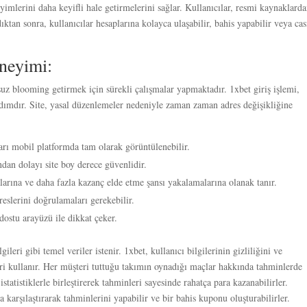
yimlerini daha keyifli hale getirmelerini sağlar. Kullanıcılar, resmi kaynaklard
ldıktan sonra, kullanıcılar hesaplarına kolayca ulaşabilir, bahis yapabilir veya ca
neyimi:
uz blooming getirmek için sürekli çalışmalar yapmaktadır. 1xbet giriş işlemi,
adımdır. Site, yasal düzenlemeler nedeniyle zaman zaman adres değişikliğine
ları mobil platformda tam olarak görüntülenebilir.
dan dolayı site boy derece güvenlidir.
larına ve daha fazla kazanç elde etme şansı yakalamalarına olanak tanır.
eslerini doğrulamaları gerekebilir.
dostu arayüzü ile dikkat çeker.
gileri gibi temel veriler istenir. 1xbet, kullanıcı bilgilerinin gizliliğini ve
eri kullanır. Her müşteri tuttuğu takımın oynadığı maçlar hakkında tahminlerde
statistiklerle birleştirerek tahminleri sayesinde rahatça para kazanabilirler.
ca karşılaştırarak tahminlerini yapabilir ve bir bahis kuponu oluşturabilirler.