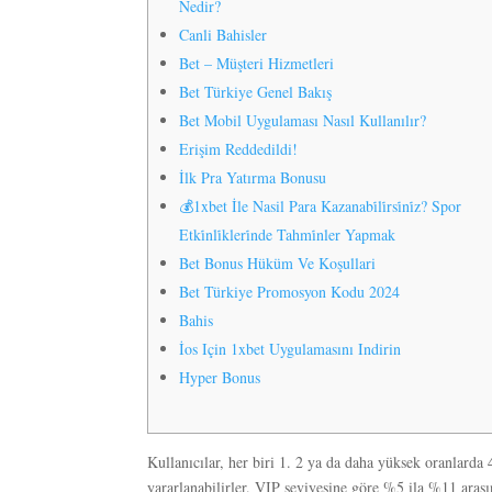
Nedir?
Canli Bahisler
Bet – Müşteri Hizmetleri
Bet Türkiye Genel Bakış
Bet Mobil Uygulaması Nasıl Kullanılır?
Erişim Reddedildi!
İlk Pra Yatırma Bonusu
💰1xbet İle Nasil Para Kazanabi̇li̇rsi̇ni̇z? Spor
Etki̇nli̇kleri̇nde Tahmi̇nler Yapmak
Bet Bonus Hüküm Ve Koşullari
Bet Türkiye Promosyon Kodu 2024
Bahis
İos Için 1xbet Uygulamasını Indirin
Hyper Bonus
Kullanıcılar, her biri 1. 2 ya da daha yüksek oranlarda
yararlanabilirler. VIP seviyesine göre %5 ila %11 arası