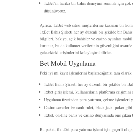
1xBet’in harika bir bahis deneyimi sunmak için çok uğr
düşünüyoruz.
Ayrıca, 1xBet web sitesi müşterilerine kazanan bir kom
1xBet Bahis Şirketi her ay düzenli bir şekilde bir Bah
bilgileri, bakiye, açık bahisler ve casino oyunları mobi
korunur, bu da kullanıcı verilerinin güvenliğini assurée 
gelecekteki erişimlerini kolaylaştırabilirler.
Bet Mobil Uygulama
Peki iyi mi kayıt işlemlerini başlatacağınızı tam olarak
1xBet Bahis Şirketi her ay düzenli bir şekilde bir B
1xbet giriş işlemi, kullanıcıların platforma erişimini
Uygulama üzerinden para yatırma, çekme işlemleri yap
Casino severler ise canlı rulet, black jack, poker gib
1xbet, on-line bahis ve casino dünyasında öne çıkan 
Bu paket, ilk dört para yatırma işlemi için geçerli olu