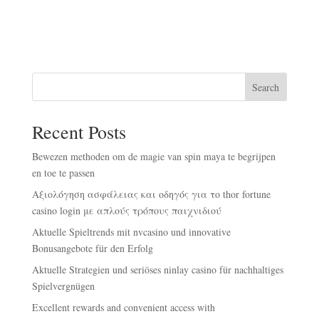
Search
Recent Posts
Bewezen methoden om de magie van spin maya te begrijpen
en toe te passen
Αξιολόγηση ασφάλειας και οδηγός για το thor fortune
casino login με απλούς τρόπους παιχνιδιού
Aktuelle Spieltrends mit nvcasino und innovative
Bonusangebote für den Erfolg
Aktuelle Strategien und seriöses ninlay casino für nachhaltiges
Spielvergnügen
Excellent rewards and convenient access with