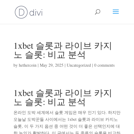
1xbet 슬롯과 라이브 카지
노 슬롯: 비교 분석
by
hethercoin
|
May 29, 2025
|
Uncategorized
|
0 comments
1xbet 슬롯과 라이브 카지
노 슬롯: 비교 분석
온라인 도박 세계에서 슬롯 게임은 매우 인기 있다. 하지만
오늘날 도박꾼들 사이에서는 1xbet 슬롯과 라이브 카지노
슬롯, 이 두 가지 옵션 중 어떤 것이 더 좋은 선택인지에 대
한 논의가 활발하다. 이 글에서는 두 종류의 슬롯을 비교하