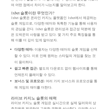
여 어떤 점에서 차이가 나는지를 알아보고자 한다.
1xbet 슬롯이란 무엇인가?
1xbet 슬롯은 온라인 카지노 플랫폼인 1xbet에서 제공하는
슬롯 게임으로, 다양한 테마와 독특한 기능을 통해 사용자
의 관심을 끈다. 1xbet 슬롯은 편리성과 접근성 덕분에 많
은 도박꾼의 사랑을 받고 있다. 몇 가지 주요 특징들을 통
해 이를 더 깊이 있게 알아보자.
다양한 테마:
이용자는 다양한 테마의 슬롯 게임을 선택
할 수 있다. 이로 인해 원하는 스타일의 게임을 찾는 것
이 용이하다.
쉽고 빠른 접근:
별도의 다운로드 없이 웹사이트를 통해
언제든지 플레이할 수 있다.
보너스 및 프로모션:
여러 가지 보너스와 프로모션을 통
해 게임의 재미를 더한다.
라이브 카지노 슬롯의 매력
라이브 카지노 슬롯 게임은 실시간으로 실제 딜러와의 상
호작용을 제공하여 고유한 경험을 선사한다. 이러한 실시