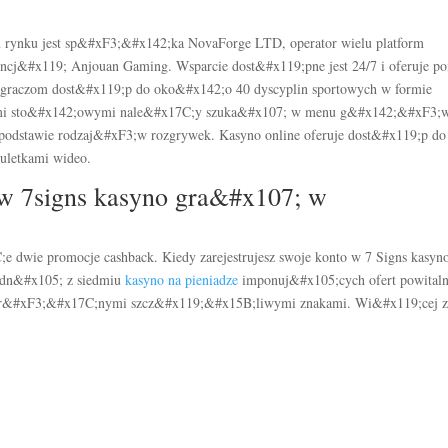
 rynku jest sp&#xF3;&#x142;ka NovaForge LTD, operator wielu platform
ncj&#x119; Anjouan Gaming. Wsparcie dost&#x119;pne jest 24/7 i oferuje p
 graczom dost&#x119;p do oko&#x142;o 40 dyscyplin sportowych w formie
rami sto&#x142;owymi nale&#x17C;y szuka&#x107; w menu g&#x142;&#xF3
na podstawie rodzaj&#xF3;w rozgrywek. Kasyno online oferuje dost&#x119;p do
uletkami wideo.
 7signs kasyno gra&#x107; w
;e dwie promocje cashback. Kiedy zarejestrujesz swoje konto w 7 Signs kasyn
dn&#x105; z siedmiu
kasyno na pieniadze
imponuj&#x105;cych ofert powital
 r&#xF3;&#x17C;nymi szcz&#x119;&#x15B;liwymi znakami. Wi&#x119;cej z