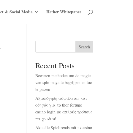
ct & Social Media
Hether Whitepaper
i
Search
Recent Posts
Bewezen methoden om de magie
van spin maya te begrijpen en toe
te passen
Αξιολόγηση ασφάλειας και
οδηγός για το thor fortune
casino login με απλούς τρόπους
παιχνιδιού
Aktuelle Spieltrends mit nvcasino