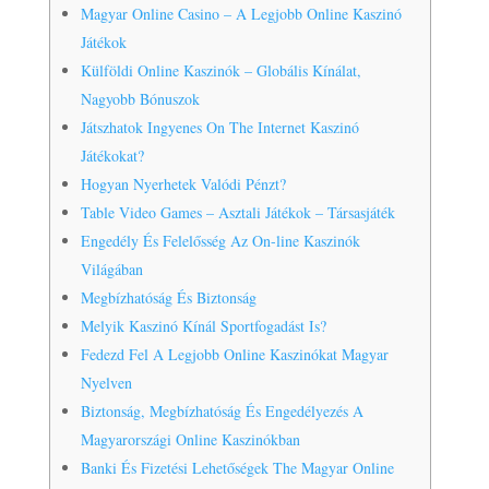
Magyar Online Casino – A Legjobb Online Kaszinó
Játékok
Külföldi Online Kaszinók – Globális Kínálat,
Nagyobb Bónuszok
Játszhatok Ingyenes On The Internet Kaszinó
Játékokat?
Hogyan Nyerhetek Valódi Pénzt?
Table Video Games – Asztali Játékok – Társasjáték
Engedély És Felelősség Az On-line Kaszinók
Világában
Megbízhatóság És Biztonság
Melyik Kaszinó Kínál Sportfogadást Is?
Fedezd Fel A Legjobb Online Kaszinókat Magyar
Nyelven
Biztonság, Megbízhatóság És Engedélyezés A
Magyarországi Online Kaszinókban
Banki És Fizetési Lehetőségek The Magyar Online