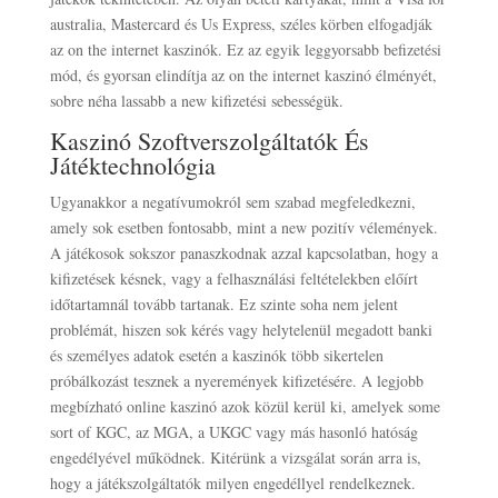
australia, Mastercard és Us Express, széles körben elfogadják
az on the internet kaszinók. Ez az egyik leggyorsabb befizetési
mód, és gyorsan elindítja az on the internet kaszinó élményét,
sobre néha lassabb a new kifizetési sebességük.
Kaszinó Szoftverszolgáltatók És
Játéktechnológia
Ugyanakkor a negatívumokról sem szabad megfeledkezni,
amely sok esetben fontosabb, mint a new pozitív vélemények.
A játékosok sokszor panaszkodnak azzal kapcsolatban, hogy a
kifizetések késnek, vagy a felhasználási feltételekben előírt
időtartamnál tovább tartanak. Ez szinte soha nem jelent
problémát, hiszen sok kérés vagy helytelenül megadott banki
és személyes adatok esetén a kaszinók több sikertelen
próbálkozást tesznek a nyeremények kifizetésére. A legjobb
megbízható online kaszinó azok közül kerül ki, amelyek some
sort of KGC, az MGA, a UKGC vagy más hasonló hatóság
engedélyével működnek. Kitérünk a vizsgálat során arra is,
hogy a játékszolgáltatók milyen engedéllyel rendelkeznek.