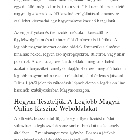
egyedülálló, még akkor is, fixa a virtuális kaszinók üzemeltetői
nagyon igyekeznek az élő kaszinó szolgáltatással amennyire
csal lehet visszaadni egy hagyományos kaszinó hangulatát.
Az engedélyeken és the fizetési módokon keresztül az
ügyfélszolgálatra és a felhasználói élményre is kitérünk. A
legjobb magyar internet casino oldalak fantasztikus élményt
kínálnak neked, legyen szó nyerőgépekről, rulettről, vagy akár
pókerről. A casino. apresentando oldalon megismerheted
azokat a tényezőket, amelyek alapján sikeresen megtalálhatod a
legjobb magyar online casino oldalakat, ahol érdemes játszani.
Július 1-jétől jelentős változások lépnek életbe a legális on-line
kaszinók szabályozásában Magyarországon.
Hogyan Teszteljük A Legjobb Magyar
Online Kaszinó Weboldalakat
A kifizetés hossza attól függ, hogy milyen fizetési módot
választasz, a leghosszabb some sort of banki átutalás, amely
általában 1-7 munkanapot vesz igénybe. Fontos a játékok
megbízhatóságáról és átláthatóságáról will be