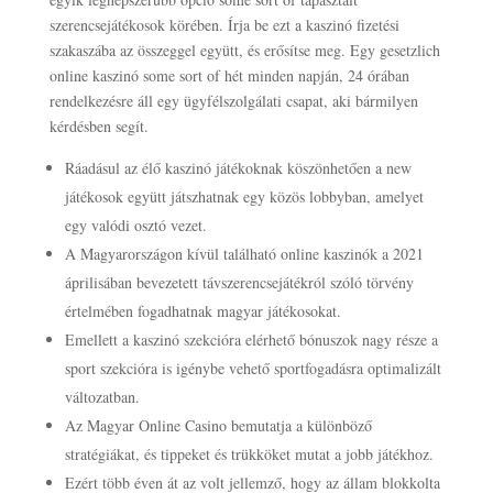
szerencsejátékosok körében. Írja be ezt a kaszinó fizetési
szakaszába az összeggel együtt, és erősítse meg. Egy gesetzlich
online kaszinó some sort of hét minden napján, 24 órában
rendelkezésre áll egy ügyfélszolgálati csapat, aki bármilyen
kérdésben segít.
Ráadásul az élő kaszinó játékoknak köszönhetően a new
játékosok együtt játszhatnak egy közös lobbyban, amelyet
egy valódi osztó vezet.
A Magyarországon kívül található online kaszinók a 2021
áprilisában bevezetett távszerencsejátékról szóló törvény
értelmében fogadhatnak magyar játékosokat.
Emellett a kaszinó szekcióra elérhető bónuszok nagy része a
sport szekcióra is igénybe vehető sportfogadásra optimalizált
változatban.
Az Magyar Online Casino bemutatja a különböző
stratégiákat, és tippeket és trükköket mutat a jobb játékhoz.
Ezért több éven át az volt jellemző, hogy az állam blokkolta