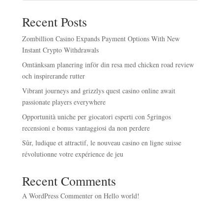
Recent Posts
Zombillion Casino Expands Payment Options With New
Instant Crypto Withdrawals
Omtänksam planering inför din resa med chicken road review
och inspirerande rutter
Vibrant journeys and grizzlys quest casino online await
passionate players everywhere
Opportunità uniche per giocatori esperti con 5gringos
recensioni e bonus vantaggiosi da non perdere
Sûr, ludique et attractif, le nouveau casino en ligne suisse
révolutionne votre expérience de jeu
Recent Comments
A WordPress Commenter
on
Hello world!