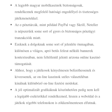
A legjobb magyar mobilkaszinók biztonságosak,
rendelkeznek megfelelő hatósági engedéllyel és tisztességes
játékmenetekkel.
Az e-pénztárcák, mint például PayPal vagy Skrill, Neteller
is népszerűek some sort of gyors és biztonságos pénzügyi
tranzakcióik miatt.
Ezeknek a dolgoknak some sort of jelenléte önmagában,
különösen a világos, apró betűs felirat nélküli bannerek
kontextusában, nem feltétlenül jelenti arizona online kaszinó
támogatását.
Ahhoz, hogy a játékosok kényelmesen befizethessenek és
kiveessenek, az on-line kaszinok széles választékban
kínálnak különböző on-line fizetési módokat.
A jól optimalizált grafikáknak köszönhetően pedig nem kell
a legújabb eszközökkel rendelkezned, hiszen a weboldal és a
játékok régebbi telefonokon is zökkenőmentesen elfutnak.