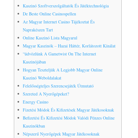
Kaszinó Szoftverszolgáltatók És Játéktechnológia
De Beste Online Casinospellen
Az Magyar Internet Casino Tájékoztat És
Naprakészen Tart
Online Kaszinó Lista Magyarul
Magyar Kaszinók – Hazai Háttér, Korlátozott Kínálat
“üdvözlünk A Gametwist On The Internet
Kaszinójában
Hogyan Teszteljük A Legjobb Magyar Online
Kaszinó Weboldalakat
Felelősségteljes Szerencsejáték Útmutató
Szereted A Nyerőgépeket?
Energy Casino
Fizetési Módok És Kifizetések Magyar Játékosoknak
Befizetési És Kifizetési Módok Valódi Pénzes Online
Kaszinókban
Népszerű Nyerőgépek Magyar Játékosoknak