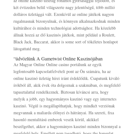
az online kaszinó üzletág rohamos gyorsasággal fejlődött, és
két évtizeden belül világszerte nagy jelentőségű, több millió
dolláros üzletággá vált. Ezenkívül az online játékok nagyon
rugalmasnak bizonyulnak, és könnyen alkalmazkodnak minden
kultúrához és minden technológiai adottsághoz. Ha közelebb
állnak hozzá az élő kaszinós játékok, mint például a Roulett,
Black Jack, Baccarat, akkor is some sort of tökéletes honlapot
látogattatd meg.
“üdvözlünk A Gametwist Online Kaszinójában
Az Magyar Online Online casino portálunk az egyik
legfontosabb kapcsolatfelvételi pont az Ön számára, ha az
online kaszinó üzletág hírei iránt érdeklődik. Csapatunk kiváló
írókból áll, akik évek óta dolgoznak a szakmában, és megfelelő
tapasztalattal rendelkeznek. Biztosan kíváncsi arra, hogy
melyik a jobb, egy hagyományos kaszinó vagy egy internetes
kaszinó. Végül is megállapíthatjuk, hogy mindkét verziónak
megvannak a maliarda előnyei és hátrányai. Ha szereti, fixa
hasonló mentalitású emberek veszik körül, akikkel
beszélgethet, akkor a hagyományos kaszinó minden bizonnyal a
megfelelő hely. Emellett nem tagadható, hogy the hangulat