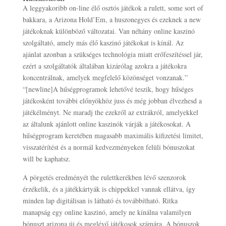
A leggyakoribb on-line élő osztós játékok a rulett, some sort of
bakkara, a Arizona Hold’Em, a huszonegyes és ezeknek a new
játékoknak különböző változatai. Van néhány online kaszinó
szolgáltató, amely más élő kaszinó játékokat is kínál. Az
ajánlat azonban a szükséges technológia miatt erőfeszítéssel jár,
ezért a szolgáltatók általában kizárólag azokra a játékokra
koncentrálnak, amelyek megfelelő közönséget vonzanak.”
“[newline]A hűségprogramok lehetővé teszik, hogy hűséges
játékosként további előnyökhöz juss és még jobban élvezhesd a
játékélményt. Ne maradj the ezekről az extrákról, amelyekkel
az általunk ajánlott online kaszinók várják a játékosokat. A
hűségprogram keretében magasabb maximális kifizetési limitet,
visszatérítést és a normál kedvezményeken felüli bónuszokat
will be kaphatsz.
A pörgetés eredményét the rulettkerékben lévő szenzorok
érzékelik, és a játékkártyák is chippekkel vannak ellátva, így
minden lap digitálisan is látható és továbbítható. Ritka
manapság egy online kaszinó, amely ne kínálna valamilyen
bónuszt arizona új és meglévő játékosok számára. A bónuszok