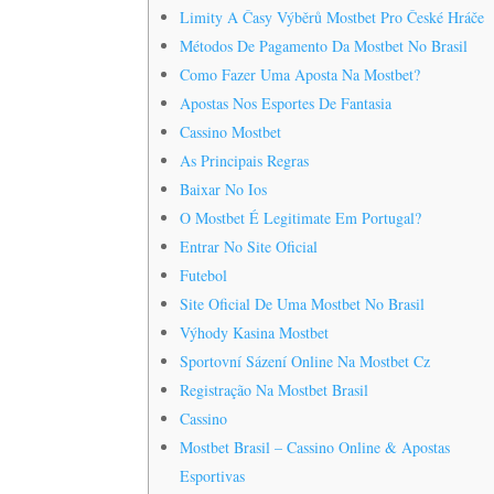
Limity A Časy Výběrů Mostbet Pro České Hráče
Métodos De Pagamento Da Mostbet No Brasil
Como Fazer Uma Aposta Na Mostbet?
Apostas Nos Esportes De Fantasia
Cassino Mostbet
As Principais Regras
Baixar No Ios
O Mostbet É Legitimate Em Portugal?
Entrar No Site Oficial
Futebol
Site Oficial De Uma Mostbet No Brasil
Výhody Kasina Mostbet
Sportovní Sázení Online Na Mostbet Cz
Registração Na Mostbet Brasil
Cassino
Mostbet Brasil – Cassino Online & Apostas
Esportivas