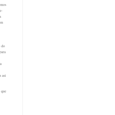
ermos
e-
a
 em
o do
para
 a
s asi
a que
.