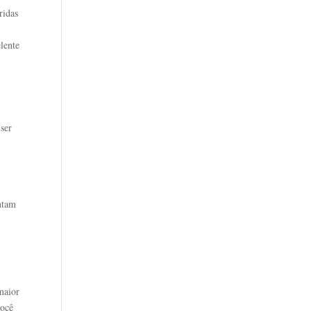
ridas
lente
ser
entam
maior
você