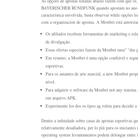
As opções de apostas listadas abaixo fazem com que os 
BAYERISCHER RUNDFUNK quando apostam no ano de esp
característica envolvida, basta observar while opções l
com a organizacion de apostas. A Mostbet está autorizad
Os afiliados recebem ferramentas de marketing e rel
de divulgação.
Essas ofertas especiais fazem da Mostbet uma” “das pl
Em resumo, a Mostbet é uma opção confiável e segura
esportivas.
Para os amantes de arte marcial, a new Mostbet pro
nível.
Para adquirir o software da Mostbet not any sistema A
out arquivo APK.
Experimente los dos os tipos ag roleta para decidir a
Dentre a infinidade sobre casas de apostas esportivas q
relativamente desafiadora, per lo più para os iniciant
operating system levantamentos podem delongar entre