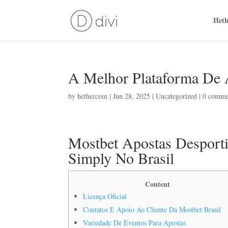
Heth
A Melhor Plataforma De 
by
hethercoin
|
Jun 28, 2025
|
Uncategorized
|
0 comme
Mostbet Apostas Desporti
Simply No Brasil
Content
Licença Oficial
Contatos E Apoio Ao Cliente Da Mostbet Brasil
Variedade De Eventos Para Apostas