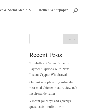
ct & Social Media
Hether Whitepaper
Search
Recent Posts
Zombillion Casino Expands
Payment Options With New
Instant Crypto Withdrawals
Omtänksam planering inför din
resa med chicken road review och
inspirerande rutter
Vibrant journeys and grizzlys
quest casino online await