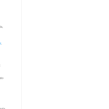
ta,
t
.
t
nto
hota