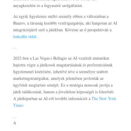
anyagkezelést és a fogyasztói szolgáltatást.
Az egyik figyelemre méltó személy ebben a változásban a
Baazov, a társaság korábbi vezérigazgatója, aki hangosan az AI
integrációjáról szól a játékban. Kövesse az ő perspektíváit a
linkedIn oldal
.
. .
2022-ben a Las Vegas-i Bellagio az AI-vezérelt mutatókat
hajtotta végre a játékosok magatartásának és preferenciáinak
figyelemmel kísérésére, lehetővé téve a személyre szabott
marketingstratégiákat, amelyek jelentősen javították az
ügyfelek megtartási szintjét. Ez a stratégia nemcsak javítja a
játék találkozását, hanem a jövedelem képességét is felerősíti.
A játékiparban az AI-ről további információt a
The New York
Times
. .
A