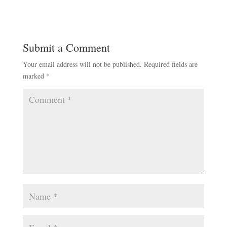
Submit a Comment
Your email address will not be published.
Required fields are
marked
*