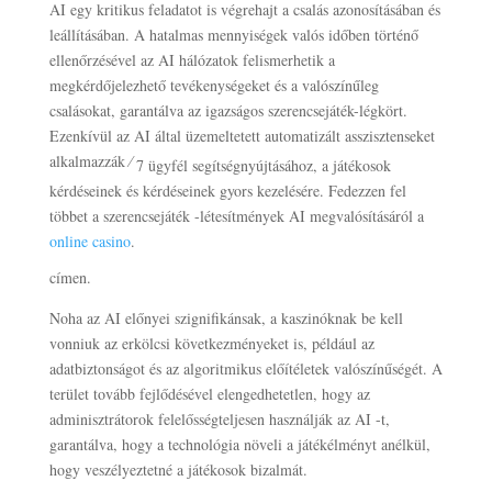
AI egy kritikus feladatot is végrehajt a csalás azonosításában és
leállításában. A hatalmas mennyiségek valós időben történő
ellenőrzésével az AI hálózatok felismerhetik a
megkérdőjelezhető tevékenységeket és a valószínűleg
csalásokat, garantálva az igazságos szerencsejáték-légkört.
Ezenkívül az AI által üzemeltetett automatizált asszisztenseket
alkalmazzák ⁄
7 ügyfél segítségnyújtásához, a játékosok
kérdéseinek és kérdéseinek gyors kezelésére. Fedezzen fel
többet a szerencsejáték -létesítmények AI megvalósításáról a
online casino
.
címen.
Noha az AI előnyei szignifikánsak, a kaszinóknak be kell
vonniuk az erkölcsi következményeket is, például az
adatbiztonságot és az algoritmikus előítéletek valószínűségét. A
terület tovább fejlődésével elengedhetetlen, hogy az
adminisztrátorok felelősségteljesen használják az AI -t,
garantálva, hogy a technológia növeli a játékélményt anélkül,
hogy veszélyeztetné a játékosok bizalmát.