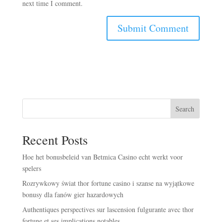
next time I comment.
Search
Recent Posts
Hoe het bonusbeleid van Betmica Casino echt werkt voor
spelers
Rozrywkowy świat thor fortune casino i szanse na wyjątkowe
bonusy dla fanów gier hazardowych
Authentiques perspectives sur lascension fulgurante avec thor
fortune et ses implications notables