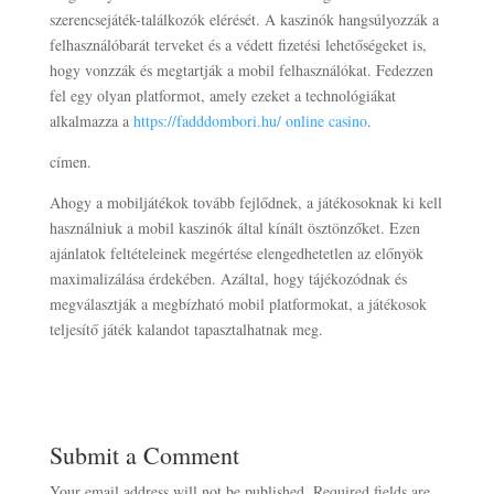
szerencsejáték-találkozók elérését. A kaszinók hangsúlyozzák a
felhasználóbarát terveket és a védett fizetési lehetőségeket is,
hogy vonzzák és megtartják a mobil felhasználókat. Fedezzen
fel egy olyan platformot, amely ezeket a technológiákat
alkalmazza a
https://fadddombori.hu/ online casino
.
címen.
Ahogy a mobiljátékok tovább fejlődnek, a játékosoknak ki kell
használniuk a mobil kaszinók által kínált ösztönzőket. Ezen
ajánlatok feltételeinek megértése elengedhetetlen az előnyök
maximalizálása érdekében. Azáltal, hogy tájékozódnak és
megválasztják a megbízható mobil platformokat, a játékosok
teljesítő játék kalandot tapasztalhatnak meg.
Submit a Comment
Your email address will not be published.
Required fields are