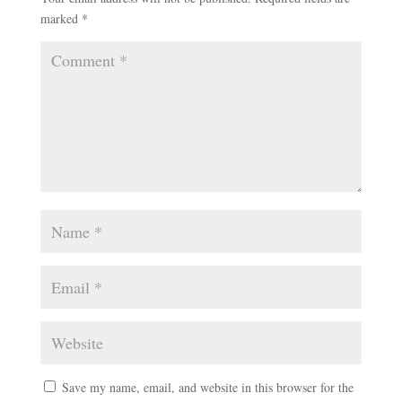
marked
*
Save my name, email, and website in this browser for the