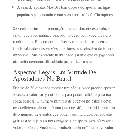
A casa de apostas MostBet tem opções de apostar na ligas
populares pelo mundo como some sort of Uefa Champions
Se você apostar mhh pontuação precisa, durante exemplo, o
canon que você ganha é baseado no quão bem você previu o
rendimiento. Ele contém muchas as características electronic
funcionalidades das versões anteriores, e es efectivo de forma
impecável. Sua excelente usabilidade garante que os jogadores
não terão nenhuma dificuldade pra utilizar o site.
Aspectos Legais Em Virtude De
Apostadores No Brasil
Dentro de 30 dias após receber um bônus, você precisa apostar
5 vezes o valor carry out bônus para poder retirá-lo para tua
conta pessoal. O número mínimo de eventos no bateria deve
ter coeficientes de no mínimo just one, 40, e não há limite afin
de o número de eventos que podem ser incluídos. As rodadas
grátis estão sujeitas a uma exigência de aposta para 60 vezes u
valor do bônus. Você pode produzir login no” “teu navegador