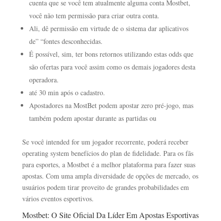
cuenta que se você tem atualmente alguma conta Mostbet,
você não tem permissão para criar outra conta.
Ali, dê permissão em virtude de o sistema dar aplicativos
de” “fontes desconhecidas.
É possível, sim, ter bons retornos utilizando estas odds que
são ofertas para você assim como os demais jogadores desta
operadora.
até 30 min após o cadastro.
Apostadores na MostBet podem apostar zero pré-jogo, mas
também podem apostar durante as partidas ou
Se você intended for um jogador recorrente, poderá receber
operating system benefícios do plan de fidelidade. Para os fãs
para esportes, a Mostbet é a melhor plataforma para fazer suas
apostas. Com uma ampla diversidade de opções de mercado, os
usuários podem tirar proveito de grandes probabilidades em
vários eventos esportivos.
Mostbet: O Site Oficial Da Líder Em Apostas Esportivas