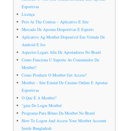
Esportivas
Licença
Prós At The Contras – Aplicativo E Site
Mercado De Apostas Desportivas E Esports
Aplicativo Ag Mostbet Disponível Em Virtude De
Android E Ios
Aspectos Legais Afin De Apostadores No Brasil
Como Funciona U Suporte Ao Consumidor De
Mostbet?
Como Produzir O Mostbet Get Access?
Mostbet – Site Estatal De Cassino Online E Apostas
Esportivas
O Que É A Mostbet?
“guia De Login Mostbet
Programa Para Bônus Da Mostbet No Brasil
How To Logon And Access Your Mostbet Account
Inside Bangladesh