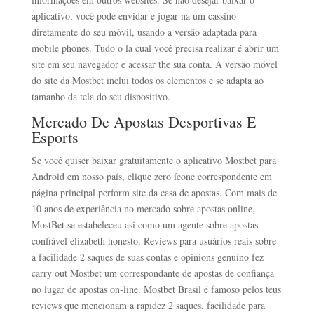
aplicativo, você pode envidar e jogar na um cassino
diretamente do seu móvil, usando a versão adaptada para
mobile phones. Tudo o la cual você precisa realizar é abrir um
site em seu navegador e acessar the sua conta. A versão móvel
do site da Mostbet inclui todos os elementos e se adapta ao
tamanho da tela do seu dispositivo.
Mercado De Apostas Desportivas E
Esports
Se você quiser baixar gratuitamente o aplicativo Mostbet para
Android em nosso país, clique zero ícone correspondente em
página principal perform site da casa de apostas. Com mais de
10 anos de experiência no mercado sobre apostas online,
MostBet se estabeleceu asi como um agente sobre apostas
confiável elizabeth honesto. Reviews para usuários reais sobre
a facilidade 2 saques de suas contas e opinions genuíno fez
carry out Mostbet um correspondante de apostas de confiança
no lugar de apostas on-line. Mostbet Brasil é famoso pelos teus
reviews que mencionam a rapidez 2 saques, facilidade para