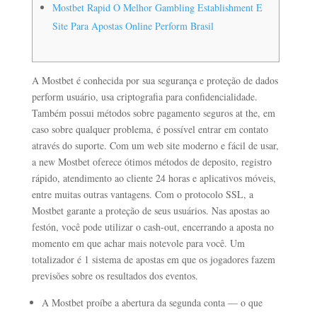
Mostbet Rapid O Melhor Gambling Establishment E
Site Para Apostas Online Perform Brasil
A Mostbet é conhecida por sua segurança e proteção de dados
perform usuário, usa criptografia para confidencialidade.
Também possui métodos sobre pagamento seguros at the, em
caso sobre qualquer problema, é possível entrar em contato
através do suporte. Com um web site moderno e fácil de usar,
a new Mostbet oferece ótimos métodos de deposito, registro
rápido, atendimento ao cliente 24 horas e aplicativos móveis,
entre muitas outras vantagens. Com o protocolo SSL, a
Mostbet garante a proteção de seus usuários. Nas apostas ao
festón, você pode utilizar o cash-out, encerrando a aposta no
momento em que achar mais notevole para você. Um
totalizador é 1 sistema de apostas em que os jogadores fazem
previsões sobre os resultados dos eventos.
A Mostbet proíbe a abertura da segunda conta — o que