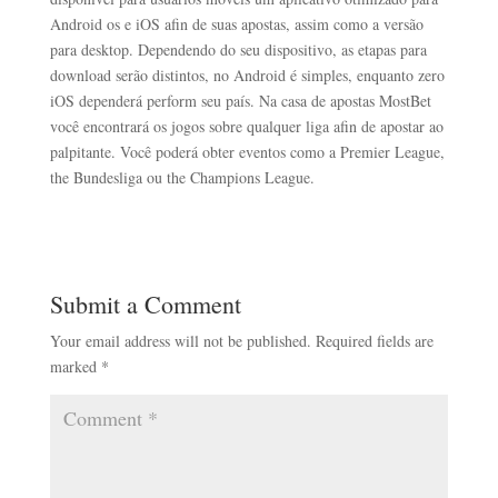
Android os e iOS afin de suas apostas, assim como a versão
para desktop. Dependendo do seu dispositivo, as etapas para
download serão distintos, no Android é simples, enquanto zero
iOS dependerá perform seu país. Na casa de apostas MostBet
você encontrará os jogos sobre qualquer liga afin de apostar ao
palpitante. Você poderá obter eventos como a Premier League,
the Bundesliga ou the Champions League.
Submit a Comment
Your email address will not be published.
Required fields are
marked
*