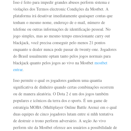
Isso é feito para impedir grandes abusos perform sistema e
violações dos Termos electronic Condições da Mostbet. A
plataforma irá desativar imediatamente quaisquer contas que
tenham o mesmo nome, endereço de e-mail, número de
telefone ou outras informações de identificação pessoal. No
jogo simples, mas ao mesmo tempo emocionante carry out
blackjack, você precisa conseguir pelo menos 21 pontos
enquanto u dealer nunca pode passar de twenty-one. Jogadores
do Brasil usualmente optam tanto pelos jogos normais para
blackjack quanto pelos jogos ao vivo na Mostbet
mostbet
entrar
.
Isso permite o qual os jogadores ganhem uma quantia
significativa de dinheiro quando certas combinações ocorrem
ou de manera aleatória. O Dota 2 é um dos jogos também
populares e icônicos da terra dos e-sports. É um game de
estratégia MOBA (Multiplayer Online Battle Arena) em o qual
duas equipes de cinco jogadores lutam entre si mhh tentativa
de destruir o trono perform adversário. A seção Ao vivo
perform site da Mostbet oferece aos usuários a possibilidade de