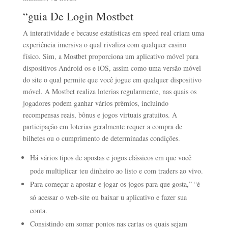
“guia De Login Mostbet
A interatividade e because estatísticas em speed real criam uma
experiência imersiva o qual rivaliza com qualquer casino
físico. Sim, a Mostbet proporciona um aplicativo móvel para
dispositivos Android os e iOS, assim como uma versão móvel
do site o qual permite que você jogue em qualquer dispositivo
móvel. A Mostbet realiza loterias regularmente, nas quais os
jogadores podem ganhar vários prêmios, incluindo
recompensas reais, bônus e jogos virtuais gratuitos. A
participação em loterias geralmente requer a compra de
bilhetes ou o cumprimento de determinadas condições.
Há vários tipos de apostas e jogos clássicos em que você
pode multiplicar teu dinheiro ao listo e com traders ao vivo.
Para começar a apostar e jogar os jogos para que gosta,” “é
só acessar o web-site ou baixar u aplicativo e fazer sua
conta.
Consistindo em somar pontos nas cartas os quais sejam