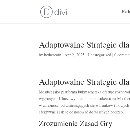
Heth
Adaptowalne Strategie d
by
hethercoin
|
Apr 2, 2025
|
Uncategorized
|
0 comme
Adaptowalne Strategie d
Mostbet jako platforma bukmacherska oferuje różnoro
wygranych. Kluczowym elementem sukcesu na Mostbet j
w zależności od zmieniających się warunków i nowych ok
efektywne i jak je dostosować do własnych potrzeb.
Zrozumienie Zasad Gry