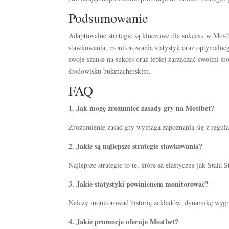
Podsumowanie
Adaptowalne strategie są kluczowe dla sukcesu w Most
stawkowania, monitorowania statystyk oraz optymalne
swoje szanse na sukces oraz lepiej zarządzać swoimi ś
środowisku bukmacherskim.
FAQ
1. Jak mogę zrozumieć zasady gry na Mostbet?
Zrozumienie zasad gry wymaga zapoznania się z regula
2. Jakie są najlepsze strategie stawkowania?
Najlepsze strategie to te, które są elastyczne jak Sta
3. Jakie statystyki powinienem monitorować?
Należy monitorować historię zakładów, dynamikę wygran
4. Jakie promocje oferuje Mostbet?