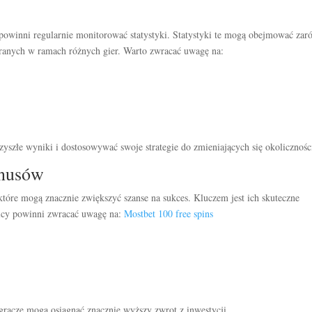
powinni regularnie monitorować statystyki. Statystyki te mogą obejmować za
granych w ramach różnych gier. Warto zwracać uwagę na:
szłe wyniki i dostosowywać swoje strategie do zmieniających się okolicznośc
onusów
które mogą znacznie zwiększyć szanse na sukces. Kluczem jest ich skuteczne
nicy powinni zwracać uwagę na:
Mostbet 100 free spins
gracze mogą osiągnąć znacznie wyższy zwrot z inwestycji.