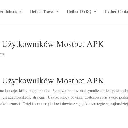
er Tokens
Hether Travel
Hether DARQ
Hether Conta
la Użytkowników Mostbet APK
nts
la Użytkowników Mostbet APK
dne funkcje, które mogą pomóc użytkownikom w maksymalizacji ich potencjal
est adaptowalność strategii. Użytkownicy powinni dostosowywać swoje podej
oliczności. Dzięki temu artykułowi dowiesz się, jakie strategie są najbardzie