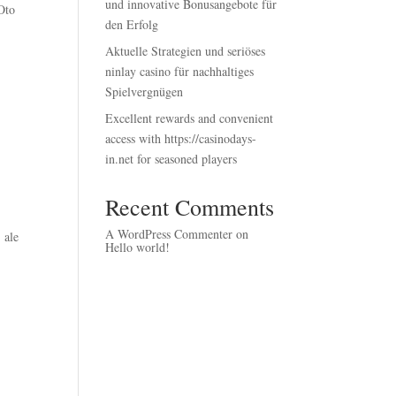
und innovative Bonusangebote für
Oto
den Erfolg
Aktuelle Strategien und seriöses
ninlay casino für nachhaltiges
Spielvergnügen
Excellent rewards and convenient
access with https://casinodays-
in.net for seasoned players
Recent Comments
A WordPress Commenter
on
 ale
Hello world!