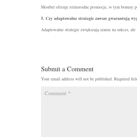
Mostbet oferuje różnorodne promocje, w tym bonusy p
5. Czy adaptowalne strategie zawsze gwarantują w
Adaptowalne strategie zwiększają szanse na sukces, a
Submit a Comment
Your email address will not be published.
Required fie