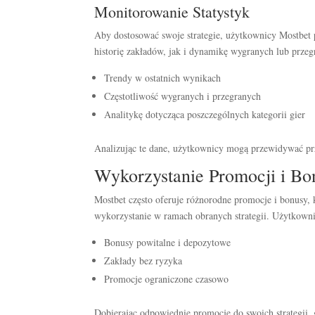
Monitorowanie Statystyk
Aby dostosować swoje strategie, użytkownicy Mostbet 
historię zakładów, jak i dynamikę wygranych lub prze
Trendy w ostatnich wynikach
Częstotliwość wygranych i przegranych
Analitykę dotycząca poszczególnych kategorii gier
Analizując te dane, użytkownicy mogą przewidywać przy
Wykorzystanie Promocji i B
Mostbet często oferuje różnorodne promocje i bonusy, 
wykorzystanie w ramach obranych strategii. Użytkow
Bonusy powitalne i depozytowe
Zakłady bez ryzyka
Promocje ograniczone czasowo
Dobierając odpowiednie promocje do swoich strategii, 