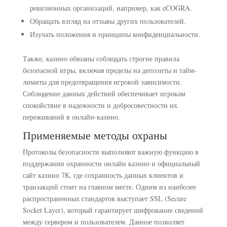
ревизионных организаций, например, как eCOGRA.
Обращать взгляд на отзывы других пользователей.
Изучать положения и принципы конфиденциальности.
Также, казино обязаны соблюдать строгие правила
безопасной игры, включая пределы на депозиты и тайм-
лимиты для предотвращения игровой зависимости.
Соблюдение данных действий обеспечивает игрокам
спокойствие в надежности и добросовестности их
переживаний в онлайн-казино.
Применяемые методы охраны
Протоколы безопасности выполняют важную функцию в
поддержании охранности онлайн казино и официальный
сайт казино 7К, где сохранность данных клиентов и
транзакций стоит на главном месте. Одним из наиболее
распространенных стандартов выступает SSL (Secure
Socket Layer), который гарантирует шифрование сведений
между сервером и пользователем. Данное позволяет