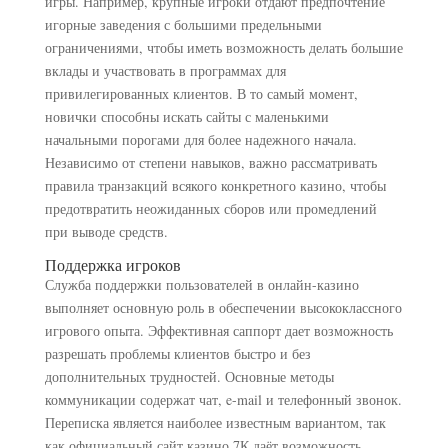
игры. Например, крупные игроки отдают предпочтение
игорные заведения с большими предельными
ограничениями, чтобы иметь возможность делать большие
вклады и участвовать в программах для
привилегированных клиентов. В то самый момент,
новички способны искать сайты с маленькими
начальными порогами для более надежного начала.
Независимо от степени навыков, важно рассматривать
правила транзакций всякого конкретного казино, чтобы
предотвратить неожиданных сборов или промедлений
при выводе средств.
Поддержка игроков
Служба поддержки пользователей в онлайн-казино
выполняет основную роль в обеспечении высококлассного
игрового опыта. Эффективная саппорт дает возможность
разрешать проблемы клиентов быстро и без
дополнительных трудностей. Основные методы
коммуникации содержат чат, e-mail и телефонный звонок.
Переписка является наиболее известным вариантом, так
как официальный сайт казино 7К даёт возможность