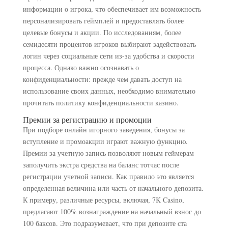
информации о игрока, что обеспечивает им возможность
персонализировать геймплей и предоставлять более
целевые бонусы и акции. По исследованиям, более
семидесяти процентов игроков выбирают задействовать
логин через социальные сети из-за удобства и скорости
процесса. Однако важно осознавать о
конфиденциальности: прежде чем давать доступ на
использование своих данных, необходимо внимательно
прочитать политику конфиденциальности казино.
Премии за регистрацию и промоции
При подборе онлайн игорного заведения, бонусы за
вступление и промоакции играют важную функцию.
Премии за учетную запись позволяют новым геймерам
заполучить экстра средства на баланс тотчас после
регистрации учетной записи. Как правило это является
определенная величина или часть от начального депозита.
К примеру, различные ресурсы, включая, 7K Casino,
предлагают 100% вознаграждение на начальный взнос до
100 баксов. Это подразумевает, что при депозите ста