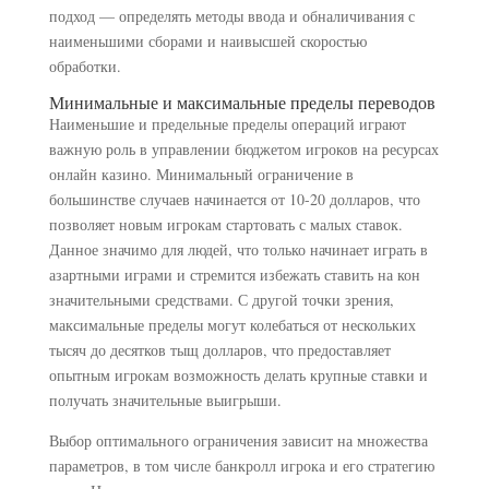
подход — определять методы ввода и обналичивания с
наименьшими сборами и наивысшей скоростью
обработки.
Минимальные и максимальные пределы переводов
Наименьшие и предельные пределы операций играют
важную роль в управлении бюджетом игроков на ресурсах
онлайн казино. Минимальный ограничение в
большинстве случаев начинается от 10-20 долларов, что
позволяет новым игрокам стартовать с малых ставок.
Данное значимо для людей, что только начинает играть в
азартными играми и стремится избежать ставить на кон
значительными средствами. С другой точки зрения,
максимальные пределы могут колебаться от нескольких
тысяч до десятков тыщ долларов, что предоставляет
опытным игрокам возможность делать крупные ставки и
получать значительные выигрыши.
Выбор оптимального ограничения зависит на множества
параметров, в том числе банкролл игрока и его стратегию