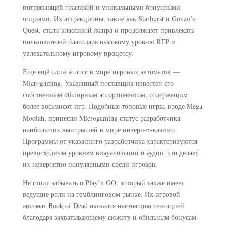
потрясающей графикой и уникальными бонусными
опциями. Их аттракционы, такие как Starburst и Gonzo’s
Quest, стали классикой жанра и продолжают привлекать
пользователей благодаря высокому уровню RTP и
увлекательному игровому процессу.
Ещё ещё один колосс в мире игровых автоматов —
Microgaming. Указанный поставщик известен его
собственным обширным ассортиментом, содержащим
более восьмисот игр. Подобные топовые игры, вроде Mega
Moolah, принесли Microgaming статус разработчика
наибольших выигрышей в мире интернет-казино.
Программы от указанного разработчика характеризуются
превосходным уровнем визуализации и аудио, что делает
их невероятно популярными среди игроков.
Не стоит забывать о Play’n GO, который также имеет
ведущие роли на гемблинговом рынке. Их игровой
автомат Book of Dead оказался настоящим сенсацией
благодаря захватывающему сюжету и обильным бонусам.