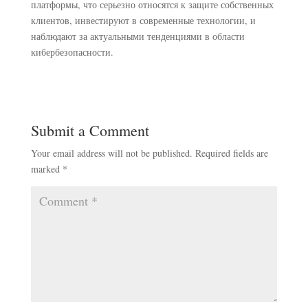
платформы, что серьезно относятся к защите собственных
клиентов, инвестируют в современные технологии, и
наблюдают за актуальными тенденциями в области
кибербезопасности.
Submit a Comment
Your email address will not be published.
Required fields are
marked
*