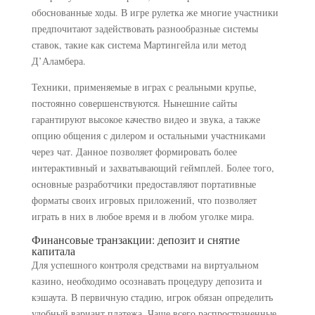
обоснованные ходы. В игре рулетка же многие участники
предпочитают задействовать разнообразные системы
ставок, такие как система Мартингейла или метод
Д’Аламбера.
Техники, применяемые в играх с реальными крупье,
постоянно совершенствуются. Нынешние сайты
гарантируют высокое качество видео и звука, а также
опцию общения с дилером и остальными участниками
через чат. Данное позволяет формировать более
интерактивный и захватывающий геймплей. Более того,
основные разработчики предоставляют портативные
форматы своих игровых приложений, что позволяет
играть в них в любое время и в любом уголке мира.
Финансовые транзакции: депозит и снятие
капитала
Для успешного контроля средствами на виртуальном
казино, необходимо осознавать процедуру депозита и
кэшаута. В первичную стадию, игрок обязан определить
удобный вариант платежа. Чаще всего распространенные