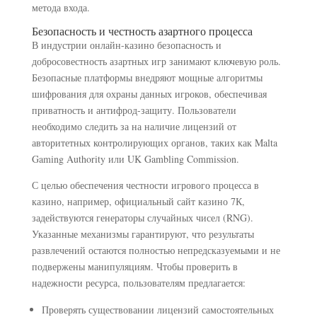
метода входа.
Безопасность и честность азартного процесса
В индустрии онлайн-казино безопасность и
добросовестность азартных игр занимают ключевую роль.
Безопасные платформы внедряют мощные алгоритмы
шифрования для охраны данных игроков, обеспечивая
приватность и антифрод-защиту. Пользователи
необходимо следить за на наличие лицензий от
авторитетных контролирующих органов, таких как Malta
Gaming Authority или UK Gambling Commission.
С целью обеспечения честности игрового процесса в
казино, например, официальный сайт казино 7К,
задействуются генераторы случайных чисел (RNG).
Указанные механизмы гарантируют, что результаты
развлечений остаются полностью непредсказуемыми и не
подвержены манипуляциям. Чтобы проверить в
надежности ресурса, пользователям предлагается:
Проверять существовании лицензий самостоятельных