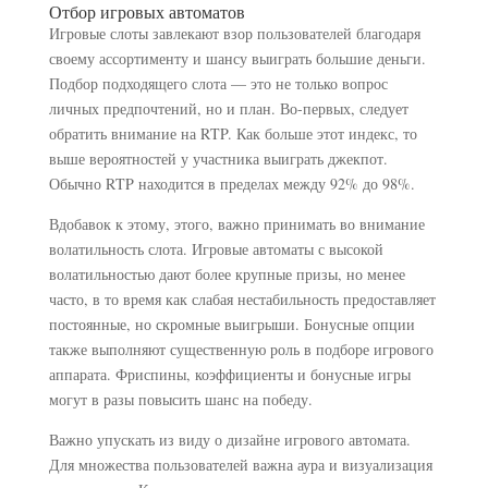
Отбор игровых автоматов
Игровые слоты завлекают взор пользователей благодаря
своему ассортименту и шансу выиграть большие деньги.
Подбор подходящего слота — это не только вопрос
личных предпочтений, но и план. Во-первых, следует
обратить внимание на RTP. Как больше этот индекс, то
выше вероятностей у участника выиграть джекпот.
Обычно RTP находится в пределах между 92% до 98%.
Вдобавок к этому, этого, важно принимать во внимание
волатильность слота. Игровые автоматы с высокой
волатильностью дают более крупные призы, но менее
часто, в то время как слабая нестабильность предоставляет
постоянные, но скромные выигрыши. Бонусные опции
также выполняют существенную роль в подборе игрового
аппарата. Фриспины, коэффициенты и бонусные игры
могут в разы повысить шанс на победу.
Важно упускать из виду о дизайне игрового автомата.
Для множества пользователей важна аура и визуализация