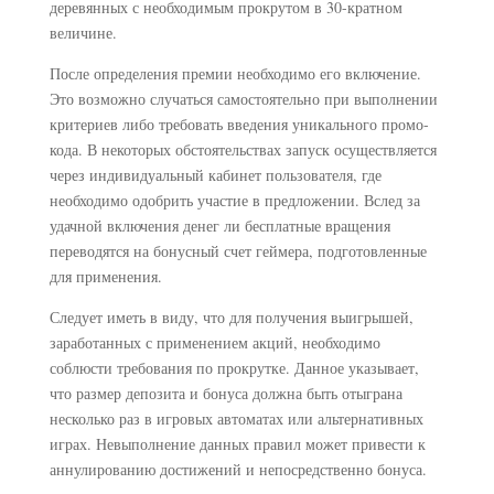
деревянных с необходимым прокрутом в 30-кратном
величине.
После определения премии необходимо его включение.
Это возможно случаться самостоятельно при выполнении
критериев либо требовать введения уникального промо-
кода. В некоторых обстоятельствах запуск осуществляется
через индивидуальный кабинет пользователя, где
необходимо одобрить участие в предложении. Вслед за
удачной включения денег ли бесплатные вращения
переводятся на бонусный счет геймера, подготовленные
для применения.
Следует иметь в виду, что для получения выигрышей,
заработанных с применением акций, необходимо
соблюсти требования по прокрутке. Данное указывает,
что размер депозита и бонуса должна быть отыграна
несколько раз в игровых автоматах или альтернативных
играх. Невыполнение данных правил может привести к
аннулированию достижений и непосредственно бонуса.