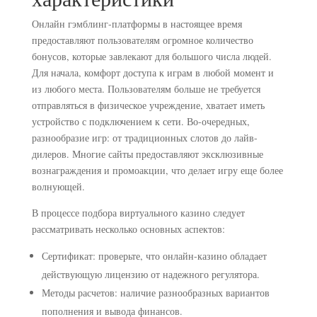
Онлайн гэмблинг-платформы в настоящее время
предоставляют пользователям огромное количество
бонусов, которые завлекают для большого числа людей.
Для начала, комфорт доступа к играм в любой момент и
из любого места. Пользователям больше не требуется
отправляться в физическое учреждение, хватает иметь
устройство с подключением к сети. Во-очередных,
разнообразие игр: от традиционных слотов до лайв-
дилеров. Многие сайты предоставляют эксклюзивные
вознаграждения и промоакции, что делает игру еще более
волнующей.
В процессе подбора виртуального казино следует
рассматривать несколько основных аспектов:
Сертификат: проверьте, что онлайн-казино обладает
действующую лицензию от надежного регулятора.
Методы расчетов: наличие разнообразных вариантов
пополнения и вывода финансов.