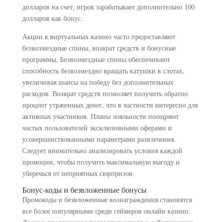
долларов на счет, игрок зарабатывает дополнительно 100
долларов как бонус.
Акции в виртуальных казино часто предоставляют
безвозмездные спины, возврат средств и бонусные
программы. Безвозмездные спины обеспечивают
способность безвозмездно вращать катушки в слотах,
увеличивая шансы на победу без дополнительных
расходов. Возврат средств позволяет получить обратно
процент утраченных денег, что в частности интересно для
активных участников. Планы лояльности поощряют
частых пользователей эксклюзивными оферами и
усовершенствованными параметрами развлечения.
Следует внимательно анализировать условия каждой
промоции, чтобы получить максимальную выгоду и
уберечься от неприятных сюрпризов.
Бонус-коды и безвложенные бонусы
Промокоды и безвложенные вознаграждения становятся
все более популярными среди геймеров онлайн казино.