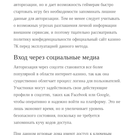
авторизации, но и дает возможность геймерам быстро
стартовать игру без необходимости запоминать лишние
данные для авторизации. Тем не менее следует учитывать
о возможных угрозах разглашения личной информации
внешним сервисам, и поэтому тщательно рассматривать
политику конфиденциальности официальный сайт казино
7К перед эксплуатацией данного метода.
Вход через социальные медиа
Авторизация через соцсети становится все более
популярной в области интернет-казино, так как она
существенно облегчает процесс логина для пользователей.
Участники могут задействовать свои действующие
профили в соцсетях, таких как Facebook или Google,
чтобы оперативно и надежно войти на платформу. Это не
лишь экономит время, но и увеличивает уровень
безопасного состояния, поскольку не требуется
запоминать кучу кодов доступа.
При данном игровые дома имеют доступ к ключевым