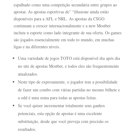
espalhado como uma competição secundária entre grupos ao
apostar. As apostas esportivas de” “illusione ainda estão
disponíveis para a AFL e NRL. As apostas da CSGO
continuam a crescer internacionalmente e a new Mostbet
incluiu u esporte como lado integrante de sua oferta. Os games
são jogados essencialmente em todo to mundo, em muchas
ligas e na diferentes níveis.
Uma variedade de jogos TOTO está disponível dia após dia
no site de apostas Mostbet, e todos eles são frequentemente
atualizados.
Neste tipo de expresamente, o jogador tem a possibilidade
de fazer um combo com várias partidas no mesmo bilhete e
a odd é uma soma para todas as apostas feitas.
Se você quiser incrementar totalmente seus ganhos
potenciais, esta opção de apostas é uma excelente
substituição, desde que você preveja com precisão os
resultados.