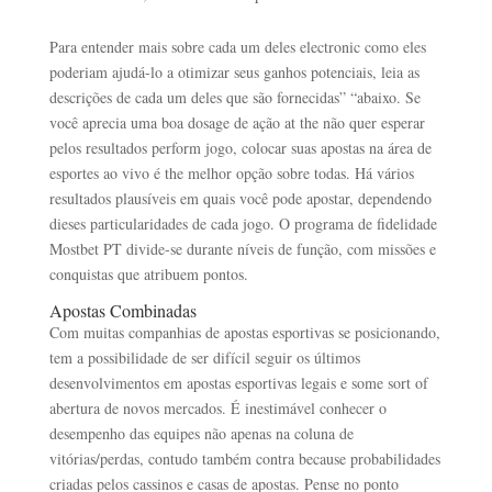
Para entender mais sobre cada um deles electronic como eles
poderiam ajudá-lo a otimizar seus ganhos potenciais, leia as
descrições de cada um deles que são fornecidas” “abaixo. Se
você aprecia uma boa dosage de ação at the não quer esperar
pelos resultados perform jogo, colocar suas apostas na área de
esportes ao vivo é the melhor opção sobre todas. Há vários
resultados plausíveis em quais você pode apostar, dependendo
dieses particularidades de cada jogo. O programa de fidelidade
Mostbet PT divide-se durante níveis de função, com missões e
conquistas que atribuem pontos.
Apostas Combinadas
Com muitas companhias de apostas esportivas se posicionando,
tem a possibilidade de ser difícil seguir os últimos
desenvolvimentos em apostas esportivas legais e some sort of
abertura de novos mercados. É inestimável conhecer o
desempenho das equipes não apenas na coluna de
vitórias/perdas, contudo também contra because probabilidades
criadas pelos cassinos e casas de apostas. Pense no ponto