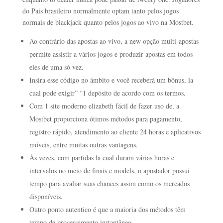
do País brasileiro normalmente optam tanto pelos jogos
normais de blackjack quanto pelos jogos ao vivo na Mostbet.
Ao contrário das apostas ao vivo, a new opção multi-apostas
permite assistir a vários jogos e produzir apostas em todos
eles de uma só vez.
Insira esse código no ámbito e você receberá um bônus, la
cual pode exigir” “1 depósito de acordo com os termos.
Com 1 site moderno elizabeth fácil de fazer uso de, a
Mostbet proporciona ótimos métodos para pagamento,
registro rápido, atendimento ao cliente 24 horas e aplicativos
móveis, entre muitas outras vantagens.
Às vezes, com partidas la cual duram várias horas e
intervalos no meio de finais e models, o apostador possui
tempo para avaliar suas chances assim como os mercados
disponíveis.
Outro ponto autentico é que a maioria dos métodos têm
tempo de processamento instantâneo.