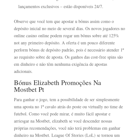
lançamentos exclusivos – estão disponíveis 24/7.
Observe que você tem que apostar u bônus assim como o
depósito inicial no meio de several dias. Os novos jogadores no
online casino online podem rogar um bônus sobre até 125%
not any primeiro depósito. A oferta é um pouco diferente
perform bônus de depósito padrão, pois é necessário atender 1º
ao requisito sobre de aposta. Os ganhos das cost-free spins são
em dinheiro e não têm nenhuma exigência de apostas
adicionais.
Bónus Elizabeth Promoções Na
Mostbet Pt
Para ganhar o jogo, tem a possibilidade de ser simplesmente
uma aposta no 1º cavalo atrás do poste ou virtually no time de
futebol. Como você pode mirar, é muito fácil apostar e
arriesgar na Mostbet, elizabeth se você descender nossas
próprias recomendações, você não terá problemas em ganhar
dinheiro na Mostbet. League Of Stories (LoL) se tornou um