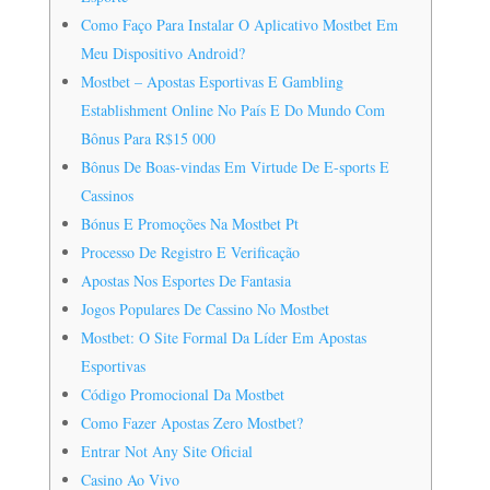
Como Faço Para Instalar O Aplicativo Mostbet Em
Meu Dispositivo Android?
Mostbet – Apostas Esportivas E Gambling
Establishment Online No País E Do Mundo Com
Bônus Para R$15 000
Bônus De Boas-vindas Em Virtude De E-sports E
Cassinos
Bónus E Promoções Na Mostbet Pt
Processo De Registro E Verificação
Apostas Nos Esportes De Fantasia
Jogos Populares De Cassino No Mostbet
Mostbet: O Site Formal Da Líder Em Apostas
Esportivas
Código Promocional Da Mostbet
Como Fazer Apostas Zero Mostbet?
Entrar Not Any Site Oficial
Casino Ao Vivo