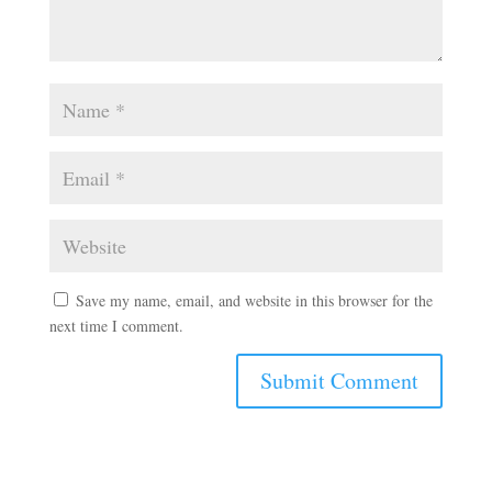
Save my name, email, and website in this browser for the
next time I comment.