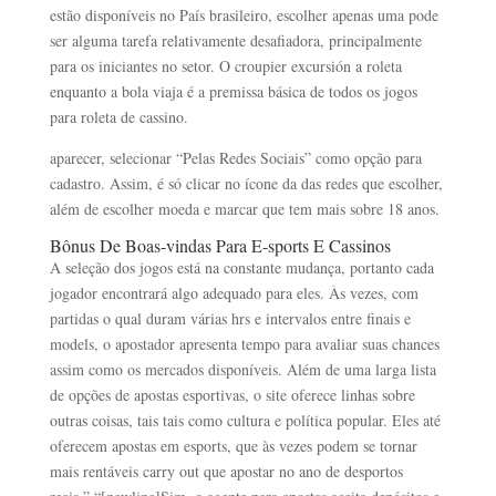
estão disponíveis no País brasileiro, escolher apenas uma pode
ser alguma tarefa relativamente desafiadora, principalmente
para os iniciantes no setor. O croupier excursión a roleta
enquanto a bola viaja é a premissa básica de todos os jogos
para roleta de cassino.
aparecer, selecionar “Pelas Redes Sociais” como opção para
cadastro. Assim, é só clicar no ícone da das redes que escolher,
além de escolher moeda e marcar que tem mais sobre 18 anos.
Bônus De Boas-vindas Para E-sports E Cassinos
A seleção dos jogos está na constante mudança, portanto cada
jogador encontrará algo adequado para eles. Às vezes, com
partidas o qual duram várias hrs e intervalos entre finais e
models, o apostador apresenta tempo para avaliar suas chances
assim como os mercados disponíveis. Além de uma larga lista
de opções de apostas esportivas, o site oferece linhas sobre
outras coisas, tais tais como cultura e política popular. Eles até
oferecem apostas em esports, que às vezes podem se tornar
mais rentáveis carry out que apostar no ano de desportos