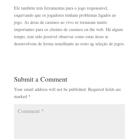
Ele também tem ferramentas para o jogo responsável,
esquivando que os jogadores tenham problemas ligados ao
jogo. As áreas de cassinos ao vivo ze tornaram muito
importantes para os clientes de cassinos on the web. Há algum
tempo, tem sido possível observar como estas áreas se
desenvolvem de forma semelhante ao resto ag seleção de jogos.
Submit a Comment
Your email address will not be published.
Required fields are
marked
*