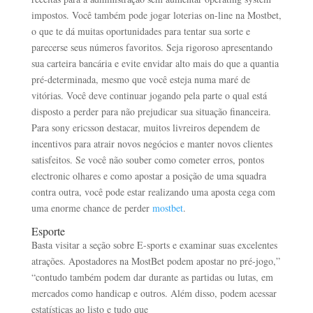
impostos. Você também pode jogar loterias on-line na Mostbet,
o que te dá muitas oportunidades para tentar sua sorte e
parecerse seus números favoritos. Seja rigoroso apresentando
sua carteira bancária e evite envidar alto mais do que a quantia
pré-determinada, mesmo que você esteja numa maré de
vitórias. Você deve continuar jogando pela parte o qual está
disposto a perder para não prejudicar sua situação financeira.
Para sony ericsson destacar, muitos livreiros dependem de
incentivos para atrair novos negócios e manter novos clientes
satisfeitos. Se você não souber como cometer erros, pontos
electronic olhares e como apostar a posição de uma squadra
contra outra, você pode estar realizando uma aposta cega com
uma enorme chance de perder
mostbet
.
Esporte
Basta visitar a seção sobre E-sports e examinar suas excelentes
atrações. Apostadores na MostBet podem apostar no pré-jogo,”
“contudo também podem dar durante as partidas ou lutas, em
mercados como handicap e outros. Além disso, podem acessar
estatísticas ao listo e tudo que