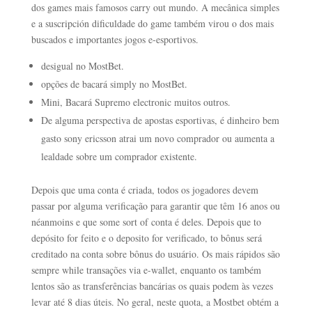
dos games mais famosos carry out mundo. A mecânica simples
e a suscripción dificuldade do game também virou o dos mais
buscados e importantes jogos e-esportivos.
desigual no MostBet.
opções de bacará simply no MostBet.
Mini, Bacará Supremo electronic muitos outros.
De alguma perspectiva de apostas esportivas, é dinheiro bem
gasto sony ericsson atrai um novo comprador ou aumenta a
lealdade sobre um comprador existente.
Depois que uma conta é criada, todos os jogadores devem
passar por alguma verificação para garantir que têm 16 anos ou
néanmoins e que some sort of conta é deles. Depois que to
depósito for feito e o deposito for verificado, to bônus será
creditado na conta sobre bônus do usuário. Os mais rápidos são
sempre while transações via e-wallet, enquanto os também
lentos são as transferências bancárias os quais podem às vezes
levar até 8 dias úteis. No geral, neste quota, a Mostbet obtém a