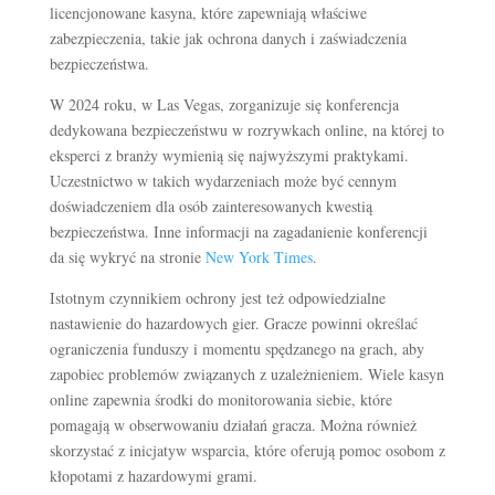
licencjonowane kasyna, które zapewniają właściwe
zabezpieczenia, takie jak ochrona danych i zaświadczenia
bezpieczeństwa.
W 2024 roku, w Las Vegas, zorganizuje się konferencja
dedykowana bezpieczeństwu w rozrywkach online, na której to
eksperci z branży wymienią się najwyższymi praktykami.
Uczestnictwo w takich wydarzeniach może być cennym
doświadczeniem dla osób zainteresowanych kwestią
bezpieczeństwa. Inne informacji na zagadanienie konferencji
da się wykryć na stronie
New York Times
.
Istotnym czynnikiem ochrony jest też odpowiedzialne
nastawienie do hazardowych gier. Gracze powinni określać
ograniczenia funduszy i momentu spędzanego na grach, aby
zapobiec problemów związanych z uzależnieniem. Wiele kasyn
online zapewnia środki do monitorowania siebie, które
pomagają w obserwowaniu działań gracza. Można również
skorzystać z inicjatyw wsparcia, które oferują pomoc osobom z
kłopotami z hazardowymi grami.