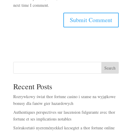
next time I comment.
Search
Recent Posts
Rozrywkowy świat thor fortune casino i szanse na wyjątkowe
bonusy dla fanów gier hazardowych
Authentiques perspectives sur lascension fulgurante avec thor
fortune et ses implications notables
Szórakoztató nyereményekkel kecsegtet a thor fortune online