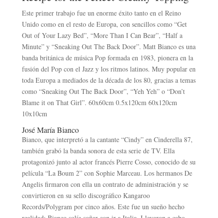
Este primer trabajo fue un enorme éxito tanto en el Reino
Unido como en el resto de Europa, con sencillos como “Get
Out of Your Lazy Bed”, “More Than I Can Bear”, “Half a
Minute” y “Sneaking Out The Back Door”. Matt Bianco es una
banda británica de música Pop formada en 1983, pionera en la
fusión del Pop con el Jazz y los ritmos latinos.​ Muy popular en
toda Europa a mediados de la década de los 80,​ gracias a temas
como “Sneaking Out The Back Door”, “Yeh Yeh” o “Don’t
Blame it on That Girl”. 60x60cm 0.5x120cm 60x120cm
10x10cm
José María Bianco
Bianco, que interpretó a la cantante “Cindy” en Cinderella 87,
también grabó la banda sonora de esta serie de TV. Ella
protagonizó junto al actor francés Pierre Cosso, conocido de su
película “La Boum 2” con Sophie Marceau. Los hermanos De
Angelis firmaron con ella un contrato de administración y se
convirtieron en su sello discográfico Kangaroo
Records/Polygram por cinco años. Este fue un sueño hecho
realidad; Bianco solía soñar con ir a Italia. Llevaron a cabo