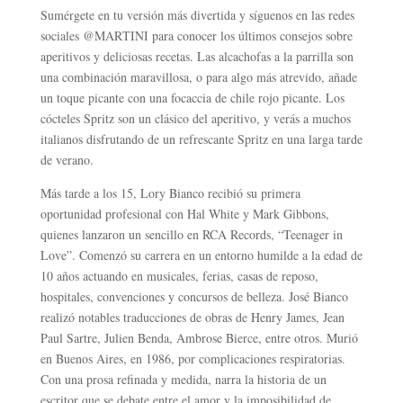
Sumérgete en tu versión más divertida y síguenos en las redes
sociales @MARTINI para conocer los últimos consejos sobre
aperitivos y deliciosas recetas. Las alcachofas a la parrilla son
una combinación maravillosa, o para algo más atrevido, añade
un toque picante con una focaccia de chile rojo picante. Los
cócteles Spritz son un clásico del aperitivo, y verás a muchos
italianos disfrutando de un refrescante Spritz en una larga tarde
de verano.
Más tarde a los 15, Lory Bianco recibió su primera
oportunidad profesional con Hal White y Mark Gibbons,
quienes lanzaron un sencillo en RCA Records, “Teenager in
Love”. Comenzó su carrera en un entorno humilde a la edad de
10 años actuando en musicales, ferias, casas de reposo,
hospitales, convenciones y concursos de belleza. José Bianco
realizó notables traducciones de obras de Henry James, Jean
Paul Sartre, Julien Benda, Ambrose Bierce, entre otros.​ Murió
en Buenos Aires, en 1986, por complicaciones respiratorias.
Con una prosa refinada y medida, narra la historia de un
escritor que se debate entre el amor y la imposibilidad de