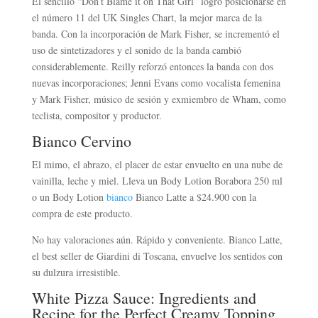
El sencillo “Don’t Blame it on That Girl” logró posicionarse en
el número 11 del UK Singles Chart, la mejor marca de la
banda. Con la incorporación de Mark Fisher, se incrementó el
uso de sintetizadores y el sonido de la banda cambió
considerablemente. Reilly reforzó entonces la banda con dos
nuevas incorporaciones; Jenni Evans como vocalista femenina
y Mark Fisher, músico de sesión y exmiembro de Wham, como
teclista, compositor y productor.
Bianco Cervino
El mimo, el abrazo, el placer de estar envuelto en una nube de
vainilla, leche y miel. Lleva un Body Lotion Borabora 250 ml
o un Body Lotion
bianco
Bianco Latte a $24.900 con la
compra de este producto.
No hay valoraciones aún. Rápido y conveniente. Bianco Latte,
el best seller de Giardini di Toscana, envuelve los sentidos con
su dulzura irresistible.
White Pizza Sauce: Ingredients and
Recipe for the Perfect Creamy Topping