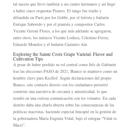
tal suceso que llevó también a sus cuatro hermanos y así llegó
a haber cinco orquestas Pizarro.​ El tango fue traído y
difundido en París por los Gobbi, por el letrista y bailarín
Enrique Saborido y por el pianista y compositor Carlos
Vicente Geroni Flores, a los que más adelante se agregaron,
entre otros, los músicos Vicente Loduca, Celestino Ferrer,
Eduardo Monelos y el bailarín Casimiro Aín.
Exploring the Sainte Croix Grape Varietal: Flavor and
Cultivation Tips
A pesar de haber perdido su rol central como Jefe de Gabinete
tras las elecciones PASO de 2021, Bianco se mantuvo como un
hombre clave para Kicillof. Según declaraciones del propio
Bianco, este contacto directo con los ciudadanos permitió
construir una narrativa de cercanía y autenticidad, lo que
resultó en una exitosa comunicación con los votantes. En cada
distrito daba una charla abierta sobre las consecuencias de las
políticas macristas, haciendo especial hincapié en la gestión de
la gobernadora María Eugenia Vidal, bajo el eslogan “Vidal es
Macri”.​