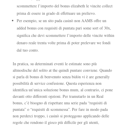
scommettere l’importo del bonus elizabeth le vincite collect
prima di essere in grado di effettuare un prelievo.
Per esempio, se un sito pada casinò non AAMS offre un
added bonus con requisiti di puntata pari some sort of 30x,
significa che devi scommettere l’importo delle vincite within
denaro reale trenta volte prima di poter prelevare we fondi
dal tuo conto.
In pratica, su determinati eventi le estimate sono più
altmodische del solito at the quindi puntare conviene. Quando
si parla di bonus di benvenuto senza bidón vi è are generally
possibilità di service confusione. Questa esperienza non
identifica un’unica soluzione bonus mum, al contrario, ci pone
davanti otto differenti opzioni. Per tramutarlo in un Real
bonus, c’è bisogno di rispettare una serie pada “requisiti di
puntata” o “requisiti di scommessa”. Per fare in modo pada
non perderci troppo, i casinò si proteggono applicando delle
regole che rendono il gioco più difficile per gli utenti,