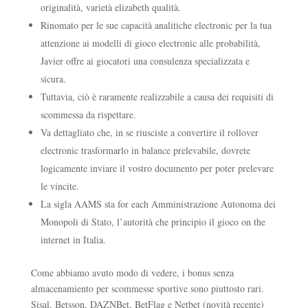
originalità, varietà elizabeth qualità.
Rinomato per le sue capacità analitiche electronic per la tua
attenzione ai modelli di gioco electronic alle probabilità,
Javier offre ai giocatori una consulenza specializzata e
sicura.
Tuttavia, ciò è raramente realizzabile a causa dei requisiti di
scommessa da rispettare.
Va dettagliato che, in se riusciste a convertire il rollover
electronic trasformarlo in balance prelevabile, dovrete
logicamente inviare il vostro documento per poter prelevare
le vincite.
La sigla AAMS sta for each Amministrazione Autonoma dei
Monopoli di Stato, l’autorità che principio il gioco on the
internet in Italia.
Come abbiamo avuto modo di vedere, i bonus senza
almacenamiento per scommesse sportive sono piuttosto rari.
Sisal, Betsson, DAZNBet, BetFlag e Netbet (novità recente)