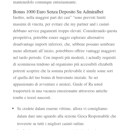
mantenedolo comunque entusiasmante.
Bonus 1000 Euro Senza Deposito Su Admiralbet
Inoltre, nella maggior part dei casi” “sono previsti limiti
massimi di vincita, per evitare che my partner and i casinò
debbano service pagamenti troppo elevati. Considerando questa
prospettiva, potrebbe essere saggio esplorare alternative
disadvantage importi inferiori, che, sebbene possano sembrare
meno allettanti all’inizio, potrebbero offrire vantaggi maggiori
nel tardo periodo. Con importi più modesti, i actually requisiti
di scommessa tendono ad organismo più accessibili elizabeth
potresti scoprire che la somma prelevabile è simile some sort
of quella del tuo bonus di benvenuto iniziale. Se sei
appassionato di avventure e misteri, Guide of Ra usted
trasporterà in una vacanza emozionante attraverso antiche
tombe e tesori nascosti.
Se credete dalam esserne vittime, allora vi consigliamo
dalam dare uno sguardo alla sezione Gioca Responsabile che
troverete su tutti i migliori casinò online.