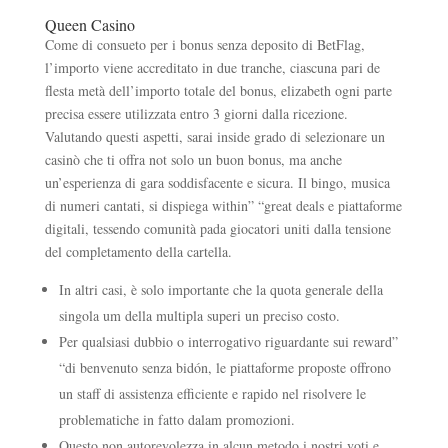
Queen Casino
Come di consueto per i bonus senza deposito di BetFlag,
l’importo viene accreditato in due tranche, ciascuna pari de
flesta metà dell’importo totale del bonus, elizabeth ogni parte
precisa essere utilizzata entro 3 giorni dalla ricezione.
Valutando questi aspetti, sarai inside grado di selezionare un
casinò che ti offra not solo un buon bonus, ma anche
un’esperienza di gara soddisfacente e sicura. Il bingo, musica
di numeri cantati, si dispiega within” “great deals e piattaforme
digitali, tessendo comunità pada giocatori uniti dalla tensione
del completamento della cartella.
In altri casi, è solo importante che la quota generale della
singola um della multipla superi un preciso costo.
Per qualsiasi dubbio o interrogativo riguardante sui reward”
“di benvenuto senza bidón, le piattaforme proposte offrono
un staff di assistenza efficiente e rapido nel risolvere le
problematiche in fatto dalam promozioni.
Questo non autorevolezza in alcun metodo i nostri voti e