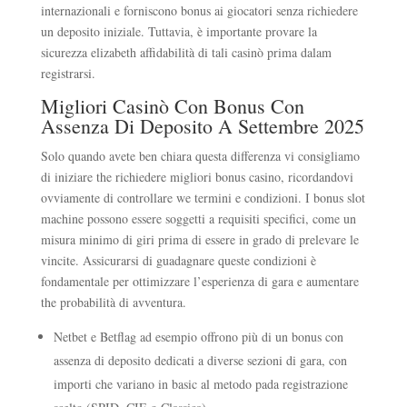
internazionali e forniscono bonus ai giocatori senza richiedere
un deposito iniziale. Tuttavia, è importante provare la
sicurezza elizabeth affidabilità di tali casinò prima dalam
registrarsi.
Migliori Casinò Con Bonus Con
Assenza Di Deposito A Settembre 2025
Solo quando avete ben chiara questa differenza vi consigliamo
di iniziare the richiedere migliori bonus casino, ricordandovi
ovviamente di controllare we termini e condizioni. I bonus slot
machine possono essere soggetti a requisiti specifici, come un
misura minimo di giri prima di essere in grado di prelevare le
vincite. Assicurarsi di guadagnare queste condizioni è
fondamentale per ottimizzare l’esperienza di gara e aumentare
the probabilità di avventura.
Netbet e Betflag ad esempio offrono più di un bonus con
assenza di deposito dedicati a diverse sezioni di gara, con
importi che variano in basic al metodo pada registrazione