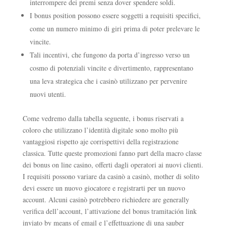
interrompere dei premi senza dover spendere soldi.
I bonus position possono essere soggetti a requisiti specifici,
come un numero minimo di giri prima di poter prelevare le
vincite.
Tali incentivi, che fungono da porta d’ingresso verso un
cosmo di potenziali vincite e divertimento, rappresentano
una leva strategica che i casinò utilizzano per pervenire
nuovi utenti.
Come vedremo dalla tabella seguente, i bonus riservati a
coloro che utilizzano l’identità digitale sono molto più
vantaggiosi rispetto aje corrispettivi della registrazione
classica. Tutte queste promozioni fanno part della macro classe
dei bonus on line casino, offerti dagli operatori ai nuovi clienti.
I requisiti possono variare da casinò a casinò, mother di solito
devi essere un nuovo giocatore e registrarti per un nuovo
account. Alcuni casinò potrebbero richiedere are generally
verifica dell’account, l’attivazione del bonus tramitación link
inviato by means of email e l’effettuazione di una sauber