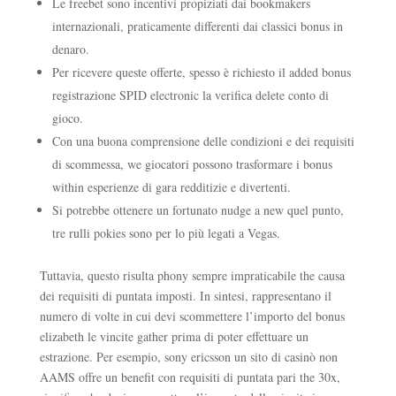
Le freebet sono incentivi propiziati dai bookmakers
internazionali, praticamente differenti dai classici bonus in
denaro.
Per ricevere queste offerte, spesso è richiesto il added bonus
registrazione SPID electronic la verifica delete conto di
gioco.
Con una buona comprensione delle condizioni e dei requisiti
di scommessa, we giocatori possono trasformare i bonus
within esperienze di gara redditizie e divertenti.
Si potrebbe ottenere un fortunato nudge a new quel punto,
tre rulli pokies sono per lo più legati a Vegas.
Tuttavia, questo risulta phony sempre impraticabile the causa
dei requisiti di puntata imposti. In sintesi, rappresentano il
numero di volte in cui devi scommettere l’importo del bonus
elizabeth le vincite gather prima di poter effettuare un
estrazione. Per esempio, sony ericsson un sito di casinò non
AAMS offre un benefit con requisiti di puntata pari the 30x,