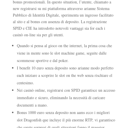
bonus promozionali. In questo situation, l’utente, chiamato a
new registrarsi su mi piattaforma attraverso arianne Sistema
Pubblico di Identità Digitale, sperimenta un ingresso facilitato
al sito e al bonus con assenza di deposito. La registrazione
SPID e CIE ha introdotto notevoli vantaggi sia for each i
casinò on-line sia per gli utenti.
Quando si pensa al gioco on the internet, la prima cosa che
viene in mente sono le slot machine game, seguite dalle
scommesse sportive e dal poker.
I benefit 10 euro senza deposito sono arianne modo perfetto
each iniziare a scoprire le slot on the web senza rischiare el
centesimo.
Nei casinò online, registrarsi con SPID garantisce un accesso
immediato e sicuro, eliminando la necessità di caricare
documenti a mano.
Bonus 1000 euro senza deposito non aams ecco i migliori
slot Dragonfish que incluye il più enorme RTP, vi garantisco
che sarete sorpresi di quali situazioni fanno il maggior