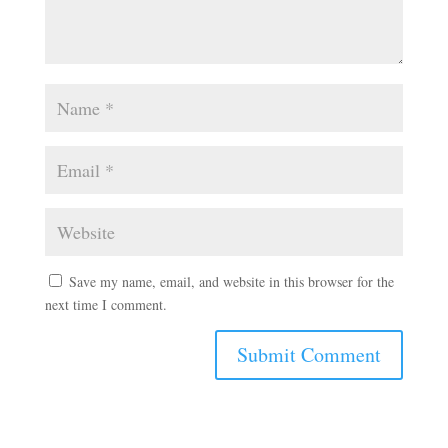
Save my name, email, and website in this browser for the
next time I comment.