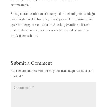
artırmaktadır.
Sonuç olarak, canlı kumarhane oyunları, teknolojinin sunduğu
fırsatlar ile birlikte hızla değişmek geçirmekte ve oyunculara
eşsiz bir deneyim sunmaktadır. Ancak, güvenilir ve lisanslı
platformları tercih etmek, sorunsuz bir oyun deneyimi için
kritik önem sahiptir.
Submit a Comment
Your email address will not be published.
Required fields are
marked
*