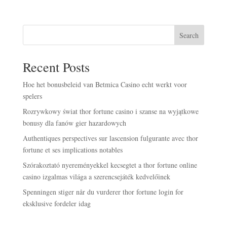
Search
Recent Posts
Hoe het bonusbeleid van Betmica Casino echt werkt voor
spelers
Rozrywkowy świat thor fortune casino i szanse na wyjątkowe
bonusy dla fanów gier hazardowych
Authentiques perspectives sur lascension fulgurante avec thor
fortune et ses implications notables
Szórakoztató nyereményekkel kecsegtet a thor fortune online
casino izgalmas világa a szerencsejáték kedvelőinek
Spenningen stiger når du vurderer thor fortune login for
eksklusive fordeler idag