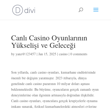
Canlı Casino Oyunlarının
Yükselişi ve Geleceği
by
yanz@123457
|
Jan 15, 2025
|
casino
|
0 comments
Son yıllarda, canlı casino oyunları, kumarhane endüstrisinde
önemli bir değişim yaratmıştır. 2023 itibarıyla, dünya
genelinde canlı casino pazarının 10 milyar doları aşması
beklenmektedir. Bu büyüme, oyuncuların gerçek zamanlı oyun
deneyimlerine olan ilgisinin artmasıyla doğrudan ilişkilidir.
Canlı casino oyunları, oyunculara gerçek krupiyelerle oynama
imkanı sunarak, fiziksel kumarhanelerdeki atmosferi evlerine