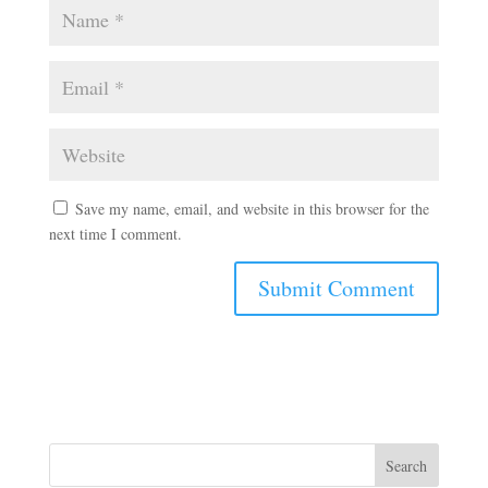
Save my name, email, and website in this browser for the
next time I comment.
Search