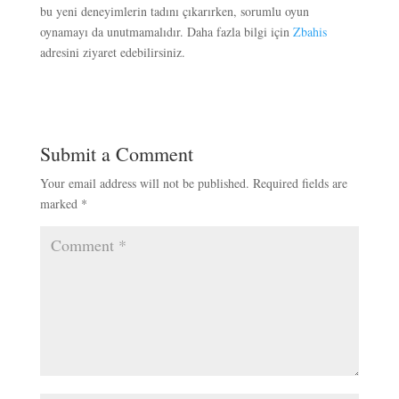
bu yeni deneyimlerin tadını çıkarırken, sorumlu oyun
oynamayı da unutmamalıdır. Daha fazla bilgi için
Zbahis
adresini ziyaret edebilirsiniz.
Submit a Comment
Your email address will not be published.
Required fields are
marked
*