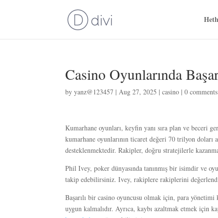
Heth
Casino Oyunlarında Başarı 
by
yanz@123457
|
Aug 27, 2025
|
casino
|
0 comments
Kumarhane oyunları, keyfin yanı sıra plan ve beceri ger
kumarhane oyunlarının ticaret değeri 70 trilyon doları a
desteklenmektedir. Rakipler, doğru stratejilerle kazanma o
Phil Ivey, poker dünyasında tanınmış bir isimdir ve oyu
takip edebilirsiniz. Ivey, rakiplere rakiplerini değerle
Başarılı bir casino oyuncusu olmak için, para yönetimi k
uygun kalmalıdır. Ayrıca, kaybı azaltmak etmek için kay