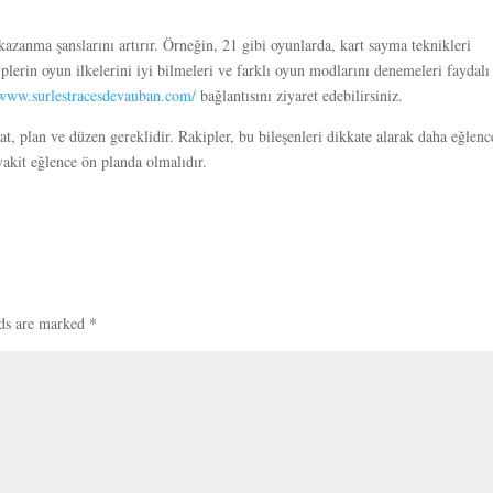
azanma şanslarını artırır. Örneğin, 21 gibi oyunlarda, kart sayma teknikleri
lerin oyun ilkelerini iyi bilmeleri ve farklı oyun modlarını denemeleri faydalı
/www.surlestracesdevauban.com/
bağlantısını ziyaret edebilirsiniz.
 plan ve düzen gereklidir. Rakipler, bu bileşenleri dikkate alarak daha eğlenc
 vakit eğlence ön planda olmalıdır.
lds are marked
*