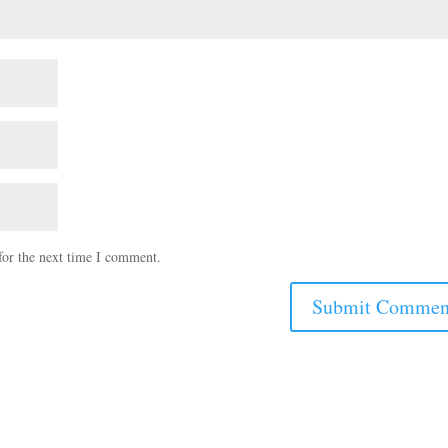
for the next time I comment.