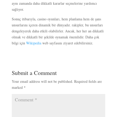
aynı zamanda daha dikkatli kararlar seçmelerine yardımcı
sağlıyor.
Sonuç itibarıyla, casino oyunları, hem planlama hem de şans
unsurlarını içeren dinamik bir dünyadır. rakipler, bu unsurları
dengeleyerek daha etkili olabilirler. Ancak, her her an dikkatli
olmak ve dikkatli bir şekilde oynamak önemlidir. Daha çok
bilgi için
Wikipedia
web sayfasını ziyaret edebilirsiniz.
Submit a Comment
Your email address will not be published.
Required fields are
marked
*