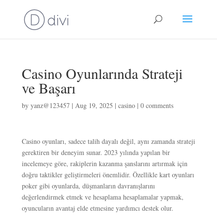
Casino Oyunlarında Strateji
ve Başarı
by
yanz@123457
|
Aug 19, 2025
|
casino
|
0 comments
Casino oyunları, sadece talih dayalı değil, aynı zamanda strateji
gerektiren bir deneyim sunar. 2023 yılında yapılan bir
incelemeye göre, rakiplerin kazanma şanslarını artırmak için
doğru taktikler geliştirmeleri önemlidir. Özellikle kart oyunları
poker gibi oyunlarda, düşmanların davranışlarını
değerlendirmek etmek ve hesaplama hesaplamalar yapmak,
oyuncuların avantaj elde etmesine yardımcı destek olur.