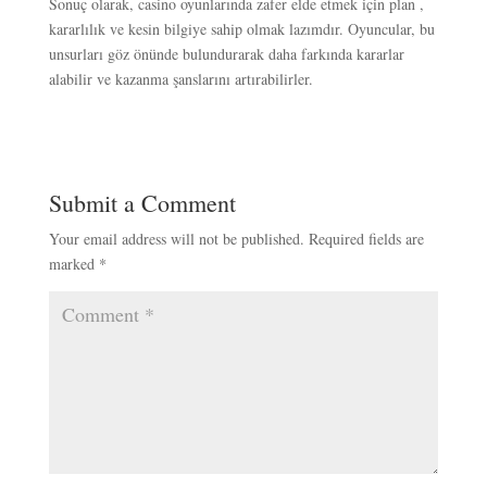
Sonuç olarak, casino oyunlarında zafer elde etmek için plan ,
kararlılık ve kesin bilgiye sahip olmak lazımdır. Oyuncular, bu
unsurları göz önünde bulundurarak daha farkında kararlar
alabilir ve kazanma şanslarını artırabilirler.
Submit a Comment
Your email address will not be published.
Required fields are
marked
*