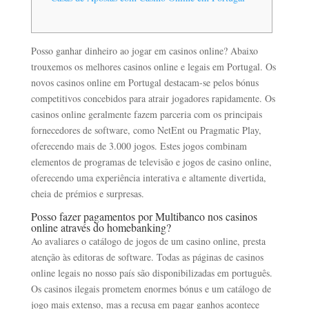
Posso ganhar dinheiro ao jogar em casinos online? Abaixo
trouxemos os melhores casinos online e legais em Portugal. Os
novos casinos online em Portugal destacam-se pelos bónus
competitivos concebidos para atrair jogadores rapidamente. Os
casinos online geralmente fazem parceria com os principais
fornecedores de software, como NetEnt ou Pragmatic Play,
oferecendo mais de 3.000 jogos. Estes jogos combinam
elementos de programas de televisão e jogos de casino online,
oferecendo uma experiência interativa e altamente divertida,
cheia de prémios e surpresas.
Posso fazer pagamentos por Multibanco nos casinos
online através do homebanking?
Ao avaliares o catálogo de jogos de um casino online, presta
atenção às editoras de software. Todas as páginas de casinos
online legais no nosso país são disponibilizadas em português.
Os casinos ilegais prometem enormes bónus e um catálogo de
jogo mais extenso, mas a recusa em pagar ganhos acontece