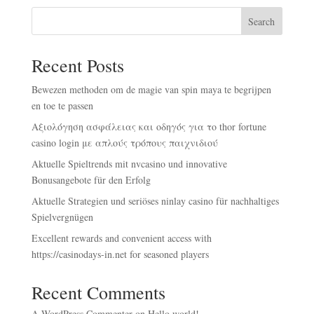
Search
Recent Posts
Bewezen methoden om de magie van spin maya te begrijpen
en toe te passen
Αξιολόγηση ασφάλειας και οδηγός για το thor fortune
casino login με απλούς τρόπους παιχνιδιού
Aktuelle Spieltrends mit nvcasino und innovative
Bonusangebote für den Erfolg
Aktuelle Strategien und seriöses ninlay casino für nachhaltiges
Spielvergnügen
Excellent rewards and convenient access with
https://casinodays-in.net for seasoned players
Recent Comments
A WordPress Commenter
on
Hello world!