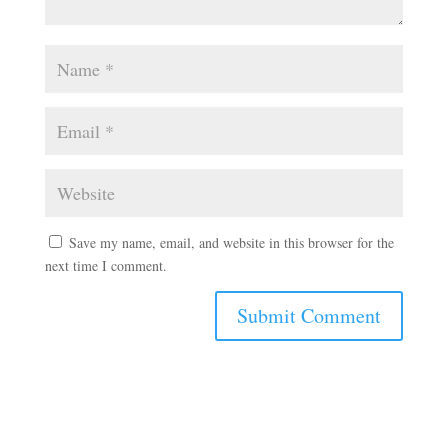
Save my name, email, and website in this browser for the
next time I comment.