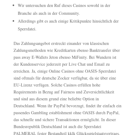
Wir untersuchen den Ruf dieses Casinos sowohl in der
Branche als auch in der Community.
Allerdings gibt es auch einige Kritikpunkte hinsichtlich der
Sperrdatei.
Das Zahlungsangebot erstreckt einander von klassischen
Zahlungsmethoden wie Kreditkarten ebenso Banktransfer über
pass away E-Wallets Jeton ebenso MiFinity. Bei Wundern ist
der Kundenservice jederzeit per Live Chat und Email zu
erreichen. Ja, einige Online Casinos ohne OASIS-Sperrdatei
sind oftmals für deutsche Zocker verfügbar, da sie über eine
EU-Lizenz verfügen. Solche Casinos erfüllen hohe
Requirements in Bezug auf Fairness und Zuversichtlichkeit
und sind aus diesem grund eine beliebte Option in
Deutschland. Wenn ihr PayPal bevorzugt, findet ihr einfach ein
passendes Gambling establishment ohne OASIS durch PayPal,
das schnelle und sichere Transaktionen ermöglicht. In dieser
Bundesrepublik Deutschland ist auch die Sperrdatei
PALMERAL fester Bestandteil kklk Glücksspielstaatsvertrags.