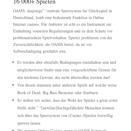
16 000+ Spielen
OASIS, dasjenige” “zentrale Sperrsystem für Glücksspiel in
Deutschland, loath eine bedeutende Funktion in Online
Internet casinos. Für Anbieter ist echt es ein Instrument zur
Einhaltung vonseiten Regulierungen und zu dem Schutz vor
problematischem Spielverhalten. Spieler profitieren von der
Zuversichtlichkeit, die OASIS bietet, da sie vor
Selbstschädigung geschützt sein.
Es werden aber ebenfalls Bedingungen einzuhalten sein und
möglicherweise findet man eine vorgeschriebene Grenze für
den höchsten Gewinn, der nicht übertroffen werden darf.
Von diesen stammen unter anderem Spiele auf welche weise
Book of Dead, Big Bass Bienestar oder Starburst.
So stellen wir sicher, dass das Wohl der Spieler a great erster
Stelle steht.” “[newline]Suchtgefährdete Menschen können
sich über das Sperrsystem von (Casino-)Spielen freiwillig
sperren lassen.
Die meisten Online Casinos weniger OASIS bieten als