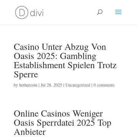
Casino Unter Abzug Von
Oasis 2025: Gambling
Establishment Spielen Trotz
Sperre
by
hethercoin
|
Jul 28, 2025
|
Uncategorized
|
0 comments
Online Casinos Weniger
Oasis Sperrdatei 2025 Top
Anbieter