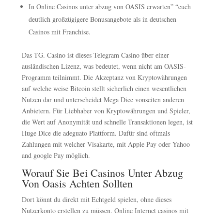
In Online Casinos unter abzug von OASIS erwarten” “euch
deutlich großzügigere Bonusangebote als in deutschen
Casinos mit Franchise.
Das TG. Casino ist dieses Telegram Casino über einer
ausländischen Lizenz, was bedeutet, wenn nicht am OASIS-
Programm teilnimmt. Die Akzeptanz von Kryptowährungen
auf welche weise Bitcoin stellt sicherlich einen wesentlichen
Nutzen dar und unterscheidet Mega Dice vonseiten anderen
Anbietern. Für Liebhaber von Kryptowährungen und Spieler,
die Wert auf Anonymität und schnelle Transaktionen legen, ist
Huge Dice die adeguato Plattform. Dafür sind oftmals
Zahlungen mit welcher Visakarte, mit Apple Pay oder Yahoo
and google Pay möglich.
Worauf Sie Bei Casinos Unter Abzug
Von Oasis Achten Sollten
Dort könnt du direkt mit Echtgeld spielen, ohne dieses
Nutzerkonto erstellen zu müssen. Online Internet casinos mit