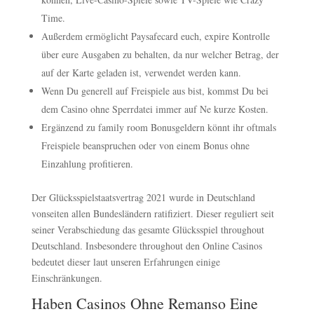
Time.
Außerdem ermöglicht Paysafecard euch, expire Kontrolle
über eure Ausgaben zu behalten, da nur welcher Betrag, der
auf der Karte geladen ist, verwendet werden kann.
Wenn Du generell auf Freispiele aus bist, kommst Du bei
dem Casino ohne Sperrdatei immer auf Ne kurze Kosten.
Ergänzend zu family room Bonusgeldern könnt ihr oftmals
Freispiele beanspruchen oder von einem Bonus ohne
Einzahlung profitieren.
Der Glücksspielstaatsvertrag 2021 wurde in Deutschland
vonseiten allen Bundesländern ratifiziert. Dieser reguliert seit
seiner Verabschiedung das gesamte Glücksspiel throughout
Deutschland. Insbesondere throughout den Online Casinos
bedeutet dieser laut unseren Erfahrungen einige
Einschränkungen.
Haben Casinos Ohne Remanso Eine