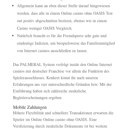
Allgemein kann an eben dieser Stelle darauf hingewiesen
werden, dass alle in einem Online casino ohne OASIS Test
out positiv abgeschnitten besitzen, ebenso wie in einem
Casino weniger OASIS Vergleich.
Natürlich braucht es für die Fremdsperre sehr gute und
eindeutige Indizien, um beispielsweise das Familienmitglied
von Internet casinos ausschließen zu lassen.
Das PALMERAL System verfolgt inside den Online Internet
casinos mit deutscher Franchise vor allem die Funktion des
Spielerausschlusses. Konkret könnt ihr nach unseren
Erfahrungen aus vier unterschiedliche Gründen bzw. Mit der
Einführung haben sich zahlreiche zusätzliche
Begleiterscheinungen ergeben.
Mobile Zahlungen
Höhere Flexibilität und schnellere Transaktionen erwarten die
Spieler im Online Online casino ohne OASIS. Eine
Verifizierung durch zusätzliche Dokumente ist bei weitem