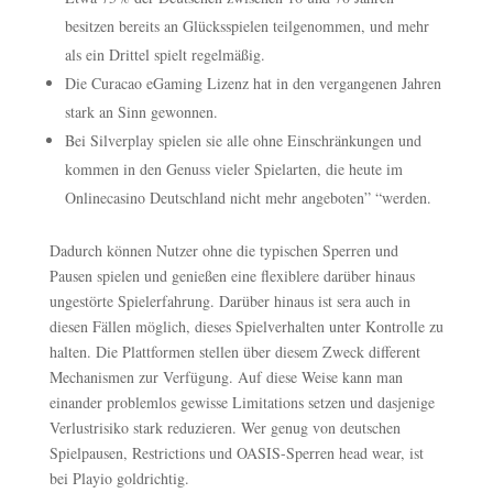
besitzen bereits an Glücksspielen teilgenommen, und mehr
als ein Drittel spielt regelmäßig.
Die Curacao eGaming Lizenz hat in den vergangenen Jahren
stark an Sinn gewonnen.
Bei Silverplay spielen sie alle ohne Einschränkungen und
kommen in den Genuss vieler Spielarten, die heute im
Onlinecasino Deutschland nicht mehr angeboten” “werden.
Dadurch können Nutzer ohne die typischen Sperren und
Pausen spielen und genießen eine flexiblere darüber hinaus
ungestörte Spielerfahrung. Darüber hinaus ist sera auch in
diesen Fällen möglich, dieses Spielverhalten unter Kontrolle zu
halten. Die Plattformen stellen über diesem Zweck different
Mechanismen zur Verfügung. Auf diese Weise kann man
einander problemlos gewisse Limitations setzen und dasjenige
Verlustrisiko stark reduzieren. Wer genug von deutschen
Spielpausen, Restrictions und OASIS-Sperren head wear, ist
bei Playio goldrichtig.