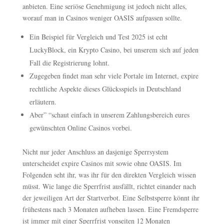
anbieten. Eine seriöse Genehmigung ist jedoch nicht alles,
worauf man in Casinos weniger OASIS aufpassen sollte.
Ein Beispiel für Vergleich und Test 2025 ist echt
LuckyBlock, ein Krypto Casino, bei unserem sich auf jeden
Fall die Registrierung lohnt.
Zugegeben findet man sehr viele Portale im Internet, expire
rechtliche Aspekte dieses Glücksspiels in Deutschland
erläutern.
Aber” “schaut einfach in unserem Zahlungsbereich eures
gewünschten Online Casinos vorbei.
Nicht nur jeder Anschluss an dasjenige Sperrsystem
unterscheidet expire Casinos mit sowie ohne OASIS. Im
Folgenden seht ihr, was ihr für den direkten Vergleich wissen
müsst. Wie lange die Sperrfrist ausfällt, richtet einander nach
der jeweiligen Art der Startverbot. Eine Selbstsperre könnt ihr
frühestens nach 3 Monaten aufheben lassen. Eine Fremdsperre
ist immer mit einer Sperrfrist vonseiten 12 Monaten