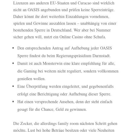
Lizenzen aus anderen EU-Staaten und Curacao sind wirklich
nicht an OASIS angebunden und prüfen keine Sperreinträge.
Daher könnt ihr dort weiterhin Einzahlungen vornehmen,
spielen und Gewinne auszahlen lassen – unabhängig von einer
bestehenden Sperre in Deutschland. Wer aber bei Nummer
sicher gehen will, nutzt ein Online Casino ohne Schufa.
Den entsprechenden Antrag auf Aufhebung jeder OASIS
Sperre findest du beim Regierungspräsidium Darmstadt.
Damit ist auch Monsterwin eine klare empfehlung für alle,
die Gaming bei weitem nicht reguliert, sondern vollkommen
genießen wollen.
Eine Überprüfung werden eingeleitet, und gegebenenfalls
erfolgt eine Berichtigung oder Aufhebung dieser Sperre.
Hat einen versprechende Ansehen, denn der steht einfach
gesagt für die Chance, Geld zu gewinnen.
Die Zocker, die allerdings family room nächsten Schritt gehen
möchte, Lust bei hohe Beträge besitzen oder viele Neuheiten