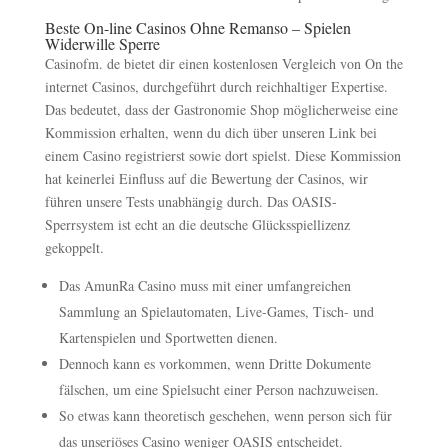
Beste On-line Casinos Ohne Remanso – Spielen
Widerwille Sperre
Casinofm. de bietet dir einen kostenlosen Vergleich von On the
internet Casinos, durchgeführt durch reichhaltiger Expertise.
Das bedeutet, dass der Gastronomie Shop möglicherweise eine
Kommission erhalten, wenn du dich über unseren Link bei
einem Casino registrierst sowie dort spielst. Diese Kommission
hat keinerlei Einfluss auf die Bewertung der Casinos, wir
führen unsere Tests unabhängig durch. Das OASIS-
Sperrsystem ist echt an die deutsche Glücksspiellizenz
gekoppelt.
Das AmunRa Casino muss mit einer umfangreichen
Sammlung an Spielautomaten, Live-Games, Tisch- und
Kartenspielen und Sportwetten dienen.
Dennoch kann es vorkommen, wenn Dritte Dokumente
fälschen, um eine Spielsucht einer Person nachzuweisen.
So etwas kann theoretisch geschehen, wenn person sich für
das unseriöses Casino weniger OASIS entscheidet.