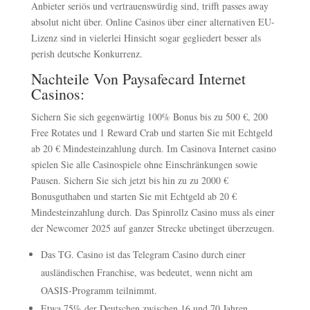
Anbieter seriös und vertrauenswürdig sind, trifft passes away
absolut nicht über. Online Casinos über einer alternativen EU-
Lizenz sind in vielerlei Hinsicht sogar gegliedert besser als
perish deutsche Konkurrenz.
Nachteile Von Paysafecard Internet
Casinos:
Sichern Sie sich gegenwärtig 100% Bonus bis zu 500 €, 200
Free Rotates und 1 Reward Crab und starten Sie mit Echtgeld
ab 20 € Mindesteinzahlung durch. Im Casinova Internet casino
spielen Sie alle Casinospiele ohne Einschränkungen sowie
Pausen. Sichern Sie sich jetzt bis hin zu zu 2000 €
Bonusguthaben und starten Sie mit Echtgeld ab 20 €
Mindesteinzahlung durch. Das Spinrollz Casino muss als einer
der Newcomer 2025 auf ganzer Strecke ubetinget überzeugen.
Das TG. Casino ist das Telegram Casino durch einer
ausländischen Franchise, was bedeutet, wenn nicht am
OASIS-Programm teilnimmt.
Etwa 75% der Deutschen zwischen 16 und 70 Jahren