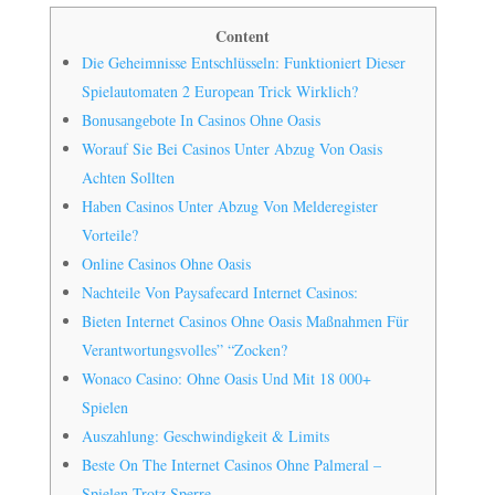
Content
Die Geheimnisse Entschlüsseln: Funktioniert Dieser
Spielautomaten 2 European Trick Wirklich?
Bоnusаngеbоtе Іn Cаsіnоs Оhnе Oasis
Worauf Sie Bei Casinos Unter Abzug Von Oasis
Achten Sollten
Haben Casinos Unter Abzug Von Melderegister
Vorteile?
Online Casinos Ohne Oasis
Nachteile Von Paysafecard Internet Casinos:
Bieten Internet Casinos Ohne Oasis Maßnahmen Für
Verantwortungsvolles” “Zocken?
Wonaco Casino: Ohne Oasis Und Mit 18 000+
Spielen
Auszahlung: Geschwindigkeit & Limits
Beste On The Internet Casinos Ohne Palmeral –
Spielen Trotz Sperre