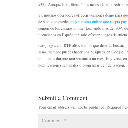
x35). Aunque la verificación es necesaria para retirar, 
Sí, muchos operadores ofrecen versiones demo para que
de slots que puedes
mejor casino online que acepta pay
común de los casinos online, formando más del 90% de l
licenciados en España tan solo ofrecen juegos de ruleta
Los juegos con RTP altos son los que deberás buscar, pr
si no, siempre puedes hacer una búsqueda en Google. Pe
momentos durante una semana o un mes. Hay veces en 
bonificaciones semanales o programas de fidelización.
Submit a Comment
Your email address will not be published.
Required fie