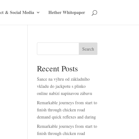
ct & Social Media
Hether Whitepaper
Search
Recent Posts
Šance na výhru od základního
vkladu do jackpotu s plinko
online nabízí napínavou zábavu
Remarkable journeys from start to
finish through chicken road
demand quick reflexes and daring
Remarkable journeys from start to
finish through chicken road