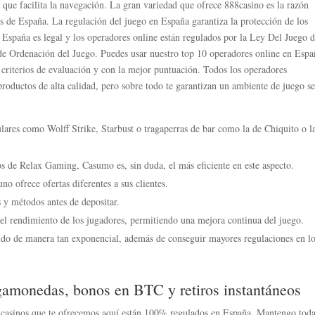
 que facilita la navegación. La gran variedad que ofrece 888casino es la razón
res de España. La regulación del juego en España garantiza la protección de los
n España es legal y los operadores online están regulados por la Ley Del Juego 
 de Ordenación del Juego. Puedes usar nuestro top 10 operadores online en Espa
 criterios de evaluación y con la mejor puntuación. Todos los operadores
roductos de alta calidad, pero sobre todo te garantizan un ambiente de juego s
ulares como Wolff Strike, Starbust o tragaperras de bar como la de Chiquito o l
os de Relax Gaming, Casumo es, sin duda, el más eficiente en este aspecto.
o ofrece ofertas diferentes a sus clientes.
 y métodos antes de depositar.
e el rendimiento de los jugadores, permitiendo una mejora continua del juego.
endo de manera tan exponencial, además de conseguir mayores regulaciones en l
agamonedas, bonos en BTC y retiros instantáneos
s casinos que te ofrecemos aquí están 100% regulados en España. Mantengo toda