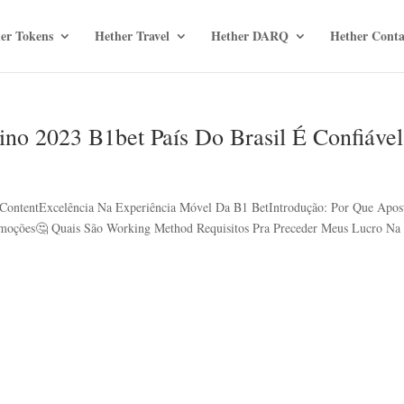
er Tokens
Hether Travel
Hether DARQ
Hether Conta
ino 2023 B1bet País Do Brasil É Confiáve
ontentExcelência Na Experiência Móvel Da B1 BetIntrodução: Por Que Apos
moções🤔 Quais São Working Method Requisitos Pra Preceder Meus Lucro Na