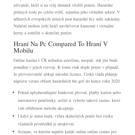
uživatelé, kteří si na svůj zůstatek vložili peníze. Hazardní
průmysl roste po celém světě, zejména jeho virtuální sektor. V
některých evropských zemích jsou hazardní hry stále zakázány.
Naštěstí mohou čeští hráči navštěvovat kamenné i virtuální
herny a soutěžit o skutečné peníze.
Hraní Na Pc Compared To Hraní V
Mobilu
Online kasina v ČR nebudou uzavřena, naopak, stát jim bude
pomáhat v jejich rozvoji. K tomu však dojde pouze v případě,
že provozovatelé získají národní licence. Česká vláda plánuje
nápravu versus oblasti hazardních the girl do konce roku 2020.
Pokud upřednostňujete bankovní převod, platby kartou nebo
internetové peněženky, určitě si vyberte takové casino, které
vaši oblíbenou metodu akceptuje.
I když je suma malá, výhra skutečných peněz bez rizika
vlastních prostředků je atraktivní.
Seznam, ve kterém najdete každé online online casino pro