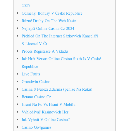
2025
Odměny, Bonusy V České Republice
Různé Druhy On The Web Kasin
Nejlepší Online Casina Cz 2024
Přehled On The Internet Sázkových Kanceláří
S Licencí V Čr
Proces Registrace A Vkladu
Jak Hrát Versus Online Casinu Sixth Is V České
Republice
Live Fruits
Grandwin Casino
Casina S Penězi Zdarma (peníze Na Ruku)
Betano Casino Cz
Hraní Na Pc Vs Hraní V Mobilu
Vyhledávač Kasinových Her
Jak Vyhrát V Online Casinu?
Casino Go4games