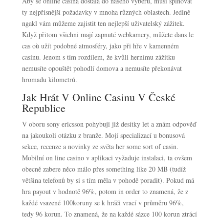
Aby se online casina dostala do našeho výběru, musí splňovat
ty nejpřísnější požadavky v mnoha různých oblastech. Jedině
ngakl vám můžeme zajistit ten nejlepší uživatelský zážitek.
Když přitom všichni mají zapnuté webkamery, můžete dans le
cas où užít podobné atmosféry, jako při hře v kamenném
casinu. Jenom s tím rozdílem, že kvůli hernímu zážitku
nemusíte opouštět pohodlí domova a nemusíte překonávat
hromadu kilometrů.
Jak Hrát V Online Casinu V České
Republice
V oboru sony ericsson pohybuji již desítky let a znám odpověď
na jakoukoli otázku z branže. Mojí specializací u bonusová
sekce, recenze a novinky ze světa her some sort of casin.
Mobilní on line casino v aplikaci vyžaduje instalaci, ta ovšem
obecně zabere něco málo přes something like 20 MB (tudíž
většina telefonů by si s tím měla v pohodě poradit). Pokud má
hra payout v hodnotě 96%, potom in order to znamená, že z
každé vsazené 100koruny se k hráči vrací v průměru 96%,
tedy 96 korun. To znamená, že na každé sázce 100 korun ztrácí