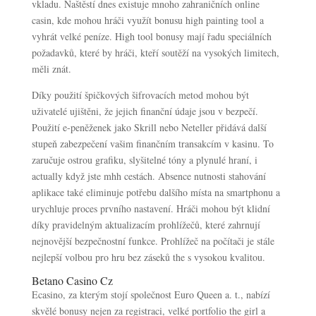
vkladu. Naštěstí dnes existuje mnoho zahraničních online
casin, kde mohou hráči využít bonusu high painting tool a
vyhrát velké peníze. High tool bonusy mají řadu speciálních
požadavků, které by hráči, kteří soutěží na vysokých limitech,
měli znát.
Díky použití špičkových šifrovacích metod mohou být
uživatelé ujištěni, že jejich finanční údaje jsou v bezpečí.
Použití e-peněženek jako Skrill nebo Neteller přidává další
stupeň zabezpečení vašim finančním transakcím v kasinu. To
zaručuje ostrou grafiku, slyšitelné tóny a plynulé hraní, i
actually když jste mhh cestách. Absence nutnosti stahování
aplikace také eliminuje potřebu dalšího místa na smartphonu a
urychluje proces prvního nastavení. Hráči mohou být klidní
díky pravidelným aktualizacím prohlížečů, které zahrnují
nejnovější bezpečnostní funkce. Prohlížeč na počítači je stále
nejlepší volbou pro hru bez záseků the s vysokou kvalitou.
Betano Casino Cz
Ecasino, za kterým stojí společnost Euro Queen a. t., nabízí
skvělé bonusy nejen za registraci, velké portfolio the girl a