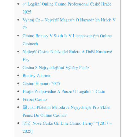
✅ Legální Online Casino Professional České Hráče
2025
Vyhraj Cz – Největší Magazín O Hazardních Hrách V
Čr
Casino Bonusy V Sixth Is V Licencovaných Online
Casinech
Nejlepší Casina Nabízející Ruletu A Další Kasinové
Hry
Casina S Nejrychlejšími Výběry Peněz
Bonusy Zdarma
Casino Honours 2025
Hrajte Zodpovědně A Pouze U Legálních Casin
Forbet Casino
🔟 Jaká Platební Metoda Je Nejrychlejší Pro Vklad
Peněz Do Online Casina?
🇨🇿 Nové České On Line Casino Herny” “[2017 –
2025]