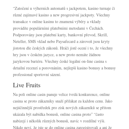
“Zatočení u výherních automatů s jackpotem, kasino turnaje či
různé zajímavé kasino a new progresivní jackpoty. Všechny
transakce v online kasinu to znamená výběry a vklady
provádíte populárními platebními metodami v Čechách.
Podporovány jsou platební karty, bankovní převod, Skrill,
Neteller, SMS vklad nebo Paysafecard a zároveň jsou kryty
jistotou dle českých zákonů. Hráči jistě ocení i to, že všechny
hry jsou v českém jazyce, a new proto nemáte žádnou
jazykovou bariéru. Všechny české legální on-line casina s
detailní recenzí a porovnáním, nejlepší kasino bonusy a bonusy
professional sportovní sázení.
Live Fruits
Na poli online casin panuje velice tvrdá konkurence, online
casina se proto zákazníky snaží přilákat za každou cenu. Jako
nejúčinnější prostředek pro zisk nových zákazníků se přitom
ukázala být nabídka bonusů, online casina proto” “často
nabízejí i několik různých bonusů, navíc v rozdílné výši.
Nikdo neví, že jste se do online casina zaregistrovali a ani že