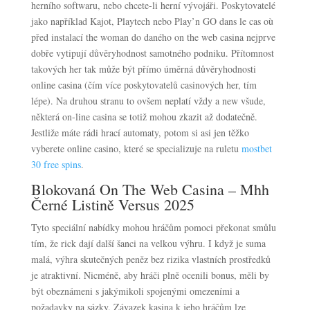
herního softwaru, nebo chcete-li herní vývojáři. Poskytovatelé
jako například Kajot, Playtech nebo Play’n GO dans le cas où
před instalací the woman do daného on the web casina nejprve
dobře vytipují důvěryhodnost samotného podniku. Přítomnost
takových her tak může být přímo úměrná důvěryhodnosti
online casina (čím více poskytovatelů casinových her, tím
lépe). Na druhou stranu to ovšem neplatí vždy a new všude,
některá on-line casina se totiž mohou zkazit až dodatečně.
Jestliže máte rádi hrací automaty, potom si asi jen těžko
vyberete online casino, které se specializuje na ruletu
mostbet
30 free spins
.
Blokovaná On The Web Casina – Mhh
Černé Listině Versus 2025
Tyto speciální nabídky mohou hráčům pomoci překonat smůlu
tím, že rick dají další šanci na velkou výhru. I když je suma
malá, výhra skutečných peněz bez rizika vlastních prostředků
je atraktivní. Nicméně, aby hráči plně ocenili bonus, měli by
být obeznámeni s jakýmikoli spojenými omezeními a
požadavky na sázky. Závazek kasina k jeho hráčům lze