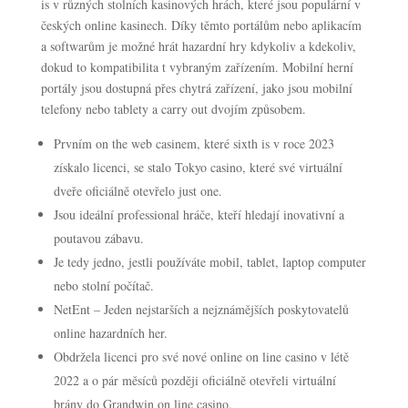
is v různých stolních kasinových hrách, které jsou populární v
českých online kasinech. Díky těmto portálům nebo aplikacím
a softwarům je možné hrát hazardní hry kdykoliv a kdekoliv,
dokud to kompatibilita t vybraným zařízením. Mobilní herní
portály jsou dostupná přes chytrá zařízení, jako jsou mobilní
telefony nebo tablety a carry out dvojím způsobem.
Prvním on the web casinem, které sixth is v roce 2023
získalo licenci, se stalo Tokyo casino, které své virtuální
dveře oficiálně otevřelo just one.
Jsou ideální professional hráče, kteří hledají inovativní a
poutavou zábavu.
Je tedy jedno, jestli používáte mobil, tablet, laptop computer
nebo stolní počítač.
NetEnt – Jeden nejstarších a nejznámějších poskytovatelů
online hazardních her.
Obdržela licenci pro své nové online on line casino v létě
2022 a o pár měsíců později oficiálně otevřeli virtuální
brány do Grandwin on line casino.