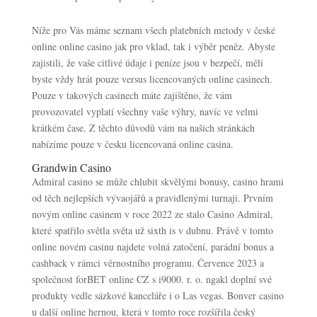
Níže pro Vás máme seznam všech platebních metody v české
online online casino jak pro vklad, tak i výběr peněz. Abyste
zajistili, že vaše citlivé údaje i peníze jsou v bezpečí, měli
byste vždy hrát pouze versus licencovaných online casinech.
Pouze v takových casinech máte zajištěno, že vám
provozovatel vyplatí všechny vaše výhry, navíc ve velmi
krátkém čase. Z těchto důvodů vám na našich stránkách
nabízíme pouze v česku licencovaná online casina.
Grandwin Casino
Admiral casino se může chlubit skvělými bonusy, casino hrami
od těch nejlepších vývaojářů a pravidlenými turnaji. Prvním
novým online casinem v roce 2022 ze stalo Casino Admiral,
které spatřilo světla světa už sixth is v dubnu. Právě v tomto
online novém casinu najdete volná zatočení, parádní bonus a
cashback v rámci věrnostního programu. Července 2023 a
společnost forBET online CZ s i9000. r. o. ngakl doplní své
produkty vedle sázkové kanceláře i o Las vegas. Bonver casino
u další online hernou, která v tomto roce rozšířila český