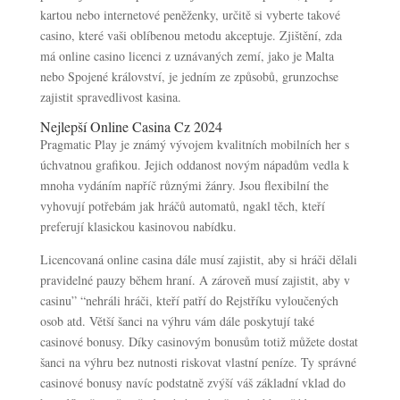
kartou nebo internetové peněženky, určitě si vyberte takové
casino, které vaši oblíbenou metodu akceptuje. Zjištění, zda
má online casino licenci z uznávaných zemí, jako je Malta
nebo Spojené království, je jedním ze způsobů, grunzochse
zajistit spravedlivost kasina.
Nejlepší Online Casina Cz 2024
Pragmatic Play je známý vývojem kvalitních mobilních her s
úchvatnou grafikou. Jejich oddanost novým nápadům vedla k
mnoha vydáním napříč různými žánry. Jsou flexibilní the
vyhovují potřebám jak hráčů automatů, ngakl těch, kteří
preferují klasickou kasinovou nabídku.
Licencovaná online casina dále musí zajistit, aby si hráči dělali
pravidelné pauzy během hraní. A zároveň musí zajistit, aby v
casinu” “nehráli hráči, kteří patří do Rejstříku vyloučených
osob atd. Větší šanci na výhru vám dále poskytují také
casinové bonusy. Díky casinovým bonusům totiž můžete dostat
šanci na výhru bez nutnosti riskovat vlastní peníze. Ty správné
casinové bonusy navíc podstatně zvýší váš základní vklad do