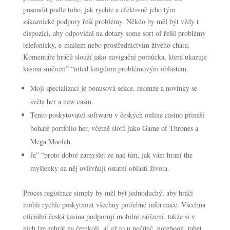
posoudit podle toho, jak rychle a efektivně jeho tým
zákaznické podpory řeší problémy. Někdo by měl být vždy t
dispozici, aby odpovídal na dotazy some sort of řešil problémy
telefonicky, e-mailem nebo prostřednictvím živého chatu.
Komentáře hráčů slouží jako navigační pomůcka, která ukazuje
kasina směrem” “nited kingdom problémovým oblastem.
Mojí specializací je bonusová sekce, recenze a novinky se
světa her a new casin.
Tento poskytovatel softwaru v českých online casino přináší
bohaté portfolio her, včetně slotů jako Game of Thrones a
Mega Moolah.
Je” “proto dobré zamyslet ze nad tím, jak vám hraní the
myšlenky na něj ovlivňují ostatní oblasti života.
Proces registrace simply by měl být jednoduchý, aby hráči
mohli rychle poskytnout všechny potřebné informace. Všechna
oficiální česká kasina podporují mobilní zařízení, takže si v
nich lze zahrát na čemkoli, ať už to u počítač, notebook, tabet