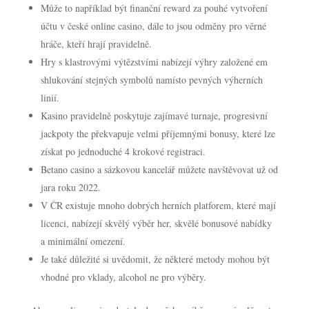
Může to například být finanční reward za pouhé vytvoření
účtu v české online casino, dále to jsou odměny pro věrné
hráče, kteří hrají pravidelně.
Hry s klastrovými výtězstvími nabízejí výhry založené em
shlukování stejných symbolů namísto pevných výherních
linií.
Kasino pravidelně poskytuje zajímavé turnaje, progresivní
jackpoty the překvapuje velmi příjemnými bonusy, které lze
získat po jednoduché 4 krokové registraci.
Betano casino a sázkovou kancelář můžete navštěvovat už od
jara roku 2022.
V ČR existuje mnoho dobrých herních platforem, které mají
licenci, nabízejí skvělý výběr her, skvělé bonusové nabídky
a minimální omezení.
Je také důležité si uvědomit, že některé metody mohou být
vhodné pro vklady, alcohol ne pro výběry.