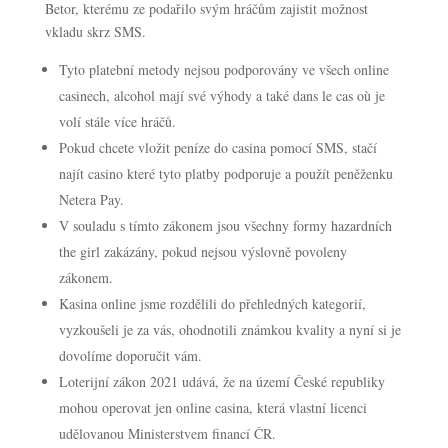
Betor, kterému ze podařilo svým hráčům zajistit možnost
vkladu skrz SMS.
Tyto platební metody nejsou podporovány ve všech online
casinech, alcohol mají své výhody a také dans le cas où je
volí stále více hráčů.
Pokud chcete vložit peníze do casina pomocí SMS, stačí
najít casino které tyto platby podporuje a použít peněženku
Netera Pay.
V souladu s tímto zákonem jsou všechny formy hazardních
the girl zakázány, pokud nejsou výslovně povoleny
zákonem.
Kasina online jsme rozdělili do přehledných kategorií,
vyzkoušeli je za vás, ohodnotili známkou kvality a nyní si je
dovolíme doporučit vám.
Loterijní zákon 2021 udává, že na území České republiky
mohou operovat jen online casina, která vlastní licenci
udělovanou Ministerstvem financí ČR.