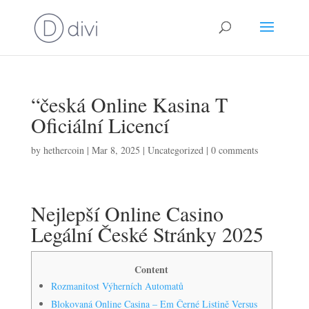
“česká Online Kasina T
Oficiální Licencí
by
hethercoin
|
Mar 8, 2025
|
Uncategorized
|
0 comments
Nejlepší Online Casino
Legální České Stránky 2025
Content
Rozmanitost Výherních Automatů
Blokovaná Online Casina – Em Černé Listině Versus