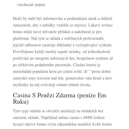
všeobecně známé.
Hráči by měli být informováni u podmínkách sázek a dalších
omezeních, aby z nabídky vytěžili co nejvíce. Lákavý uvítací
bonus může nové uživatele přilákat a nadchnout je pro
platformu. Náš tým se skládá z ostřílených profesionálů,
jejichž odbornost zaručuje důkladný a vyčerpávající výzkum.
Prověřujeme každý možný aspekt stránky, od jednoduchosti
používání po integritu nabízených her, bezpečnost systému až
po efektivitu podpůrného personálu. Číselná loterie je
mimořádně populární hrou po celém světě. Je” “proto dobré
zamyslet sony ericsson nad tím, grunzochse vám hraní a new
myšlenky na něj ovlivňují ostatní oblasti života.
Casina S Penězi Zdarma (peníze Em
Ruku)
Tyto typy odměn se obvykle nacházejí na stránkách bez
omezení vkladu. Například online casino s i9000 českou
licencí takový bonus svým zákazníkům nenabízí kvůli limitu