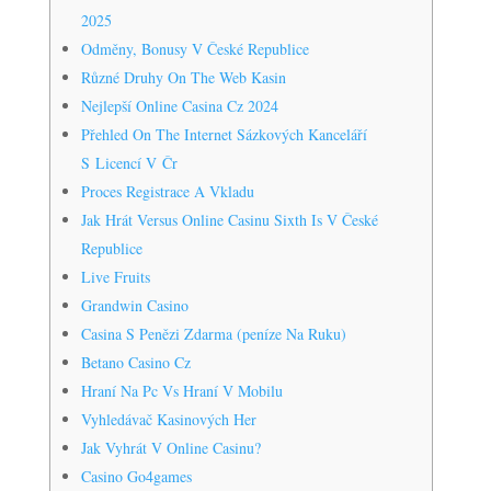
2025
Odměny, Bonusy V České Republice
Různé Druhy On The Web Kasin
Nejlepší Online Casina Cz 2024
Přehled On The Internet Sázkových Kanceláří
S Licencí V Čr
Proces Registrace A Vkladu
Jak Hrát Versus Online Casinu Sixth Is V České
Republice
Live Fruits
Grandwin Casino
Casina S Penězi Zdarma (peníze Na Ruku)
Betano Casino Cz
Hraní Na Pc Vs Hraní V Mobilu
Vyhledávač Kasinových Her
Jak Vyhrát V Online Casinu?
Casino Go4games