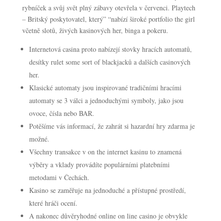
rybníček a svůj svět plný zábavy otevřela v červenci. Playtech
– Britský poskytovatel, který” “nabízí široké portfolio the girl
včetně slotů, živých kasinových her, binga a pokeru.
Internetová casina proto nabízejí stovky hracích automatů,
desítky rulet some sort of blackjacků a dalších casinových
her.
Klasické automaty jsou inspirované tradičními hracími
automaty se 3 válci a jednoduchými symboly, jako jsou
ovoce, čísla nebo BAR.
Potěšíme vás informací, že zahrát si hazardní hry zdarma je
možné.
Všechny transakce v on the internet kasinu to znamená
výběry a vklady provádíte populárními platebními
metodami v Čechách.
Kasino se zaměřuje na jednoduché a přístupné prostředí,
které hráči ocení.
A nakonec důvěryhodné online on line casino je obvykle