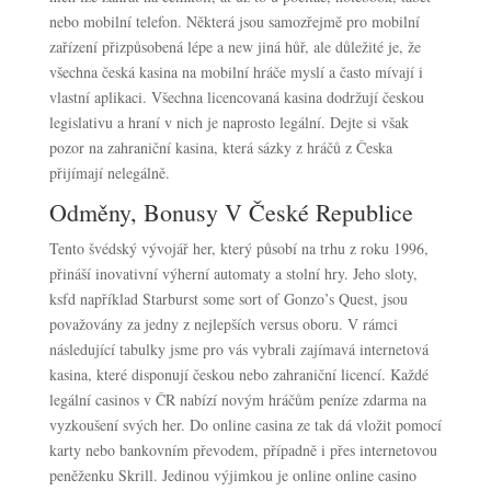
nebo mobilní telefon. Některá jsou samozřejmě pro mobilní
zařízení přizpůsobená lépe a new jiná hůř, ale důležité je, že
všechna česká kasina na mobilní hráče myslí a často mívají i
vlastní aplikaci. Všechna licencovaná kasina dodržují českou
legislativu a hraní v nich je naprosto legální. Dejte si však
pozor na zahraniční kasina, která sázky z hráčů z Česka
přijímají nelegálně.
Odměny, Bonusy V České Republice
Tento švédský vývojář her, který působí na trhu z roku 1996,
přináší inovativní výherní automaty a stolní hry. Jeho sloty,
ksfd například Starburst some sort of Gonzo’s Quest, jsou
považovány za jedny z nejlepších versus oboru. V rámci
následující tabulky jsme pro vás vybrali zajímavá internetová
kasina, které disponují českou nebo zahraniční licencí. Každé
legální casinos v ČR nabízí novým hráčům peníze zdarma na
vyzkoušení svých her. Do online casina ze tak dá vložit pomocí
karty nebo bankovním převodem, případně i přes internetovou
peněženku Skrill. Jedinou výjimkou je online online casino