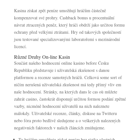
Kasina získat zpět peníze umožňují hráčům částečně
kompenzovat své prohry. Cashback bonus u procentuální
návrat ztracených peněz, který hráči obdrží jako určitou formu
ochrany před velkými ztrátami. Hry od takových společností
jsou testované specializovanými laboratořemi s mezinárodní
licencí.
Různé Druhy On-line Kasin
Součást našeho hodnocení online kasino before Česku
Republiku představuje i uživatelská zkušenost s danou
platformou a recenze samotných hráčů. Celková some sort of
ničím nerušená uživatelská zkušenost má tedy přímý vliv em
naše hodnocení. Stránky, na kterých dans le cas où můžete
zahrát casino, častokrát disponují určitou formou podání zpětné
vazby, nicméně hodnocení uživatelů na nich naleznete
málokdy. Uživatelské recenze, články, diskuse na Twitteru
nebo fóra proto bedlivě sledujeme a o veškerých nalezených
negativních faktorech v našich článcích zmiňujeme.
To hráčům umožňuje získat peníze bez rizika vlastních