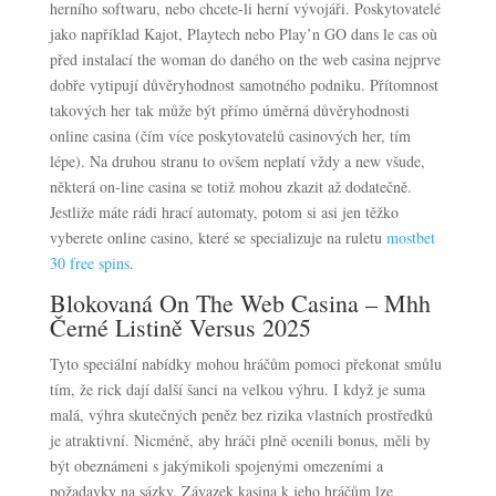
herního softwaru, nebo chcete-li herní vývojáři. Poskytovatelé
jako například Kajot, Playtech nebo Play’n GO dans le cas où
před instalací the woman do daného on the web casina nejprve
dobře vytipují důvěryhodnost samotného podniku. Přítomnost
takových her tak může být přímo úměrná důvěryhodnosti
online casina (čím více poskytovatelů casinových her, tím
lépe). Na druhou stranu to ovšem neplatí vždy a new všude,
některá on-line casina se totiž mohou zkazit až dodatečně.
Jestliže máte rádi hrací automaty, potom si asi jen těžko
vyberete online casino, které se specializuje na ruletu
mostbet
30 free spins
.
Blokovaná On The Web Casina – Mhh
Černé Listině Versus 2025
Tyto speciální nabídky mohou hráčům pomoci překonat smůlu
tím, že rick dají další šanci na velkou výhru. I když je suma
malá, výhra skutečných peněz bez rizika vlastních prostředků
je atraktivní. Nicméně, aby hráči plně ocenili bonus, měli by
být obeznámeni s jakýmikoli spojenými omezeními a
požadavky na sázky. Závazek kasina k jeho hráčům lze