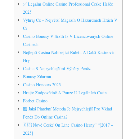
✅ Legální Online Casino Professional České Hráče
2025
Vyhraj Cz – Největší Magazín O Hazardních Hrách V
Čr
Casino Bonusy V Sixth Is V Licencovaných Online
Casinech
Nejlepší Casina Nabízející Ruletu A Další Kasinové
Hry
Casina S Nejrychlejšími Výběry Peněz
Bonusy Zdarma
Casino Honours 2025
Hrajte Zodpovědně A Pouze U Legálních Casin
Forbet Casino
🔟 Jaká Platební Metoda Je Nejrychlejší Pro Vklad
Peněz Do Online Casina?
🇨🇿 Nové České On Line Casino Herny” “[2017 –
2025]