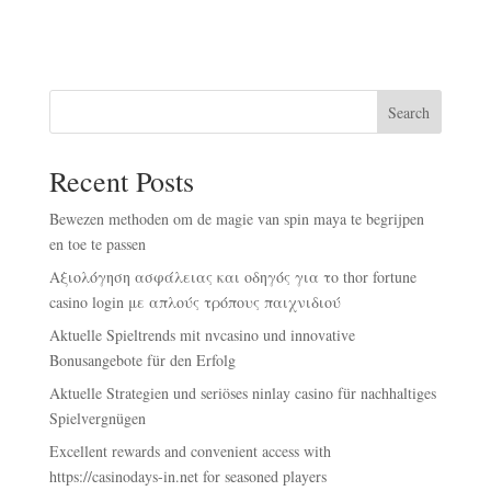
Search
Recent Posts
Bewezen methoden om de magie van spin maya te begrijpen
en toe te passen
Αξιολόγηση ασφάλειας και οδηγός για το thor fortune
casino login με απλούς τρόπους παιχνιδιού
Aktuelle Spieltrends mit nvcasino und innovative
Bonusangebote für den Erfolg
Aktuelle Strategien und seriöses ninlay casino für nachhaltiges
Spielvergnügen
Excellent rewards and convenient access with
https://casinodays-in.net for seasoned players