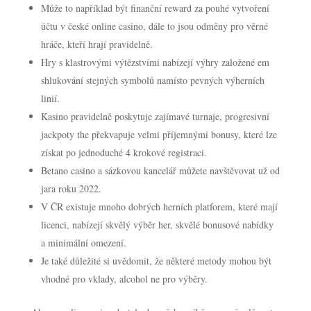
Může to například být finanční reward za pouhé vytvoření
účtu v české online casino, dále to jsou odměny pro věrné
hráče, kteří hrají pravidelně.
Hry s klastrovými výtězstvími nabízejí výhry založené em
shlukování stejných symbolů namísto pevných výherních
linií.
Kasino pravidelně poskytuje zajímavé turnaje, progresivní
jackpoty the překvapuje velmi příjemnými bonusy, které lze
získat po jednoduché 4 krokové registraci.
Betano casino a sázkovou kancelář můžete navštěvovat už od
jara roku 2022.
V ČR existuje mnoho dobrých herních platforem, které mají
licenci, nabízejí skvělý výběr her, skvělé bonusové nabídky
a minimální omezení.
Je také důležité si uvědomit, že některé metody mohou být
vhodné pro vklady, alcohol ne pro výběry.