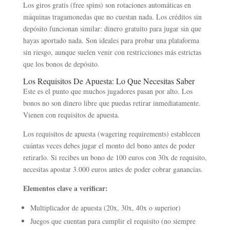
Los giros gratis (free spins) son rotaciones automáticas en
máquinas tragamonedas que no cuestan nada. Los créditos sin
depósito funcionan similar: dinero gratuito para jugar sin que
hayas aportado nada. Son ideales para probar una plataforma
sin riesgo, aunque suelen venir con restricciones más estrictas
que los bonos de depósito.
Los Requisitos De Apuesta: Lo Que Necesitas Saber
Este es el punto que muchos jugadores pasan por alto. Los
bonos no son dinero libre que puedas retirar inmediatamente.
Vienen con requisitos de apuesta.
Los requisitos de apuesta (wagering requirements) establecen
cuántas veces debes jugar el monto del bono antes de poder
retirarlo. Si recibes un bono de 100 euros con 30x de requisito,
necesitas apostar 3.000 euros antes de poder cobrar ganancias.
Elementos clave a verificar:
Multiplicador de apuesta (20x, 30x, 40x o superior)
Juegos que cuentan para cumplir el requisito (no siempre