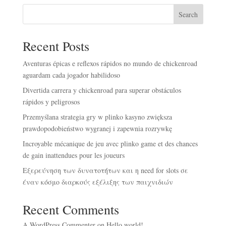
Search
Recent Posts
Aventuras épicas e reflexos rápidos no mundo de chickenroad
aguardam cada jogador habilidoso
Divertida carrera y chickenroad para superar obstáculos
rápidos y peligrosos
Przemyślana strategia gry w plinko kasyno zwiększa
prawdopodobieństwo wygranej i zapewnia rozrywkę
Incroyable mécanique de jeu avec plinko game et des chances
de gain inattendues pour les joueurs
Εξερεύνηση των δυνατοτήτων και η need for slots σε
έναν κόσμο διαρκούς εξέλιξης των παιχνιδιών
Recent Comments
A WordPress Commenter
on
Hello world!