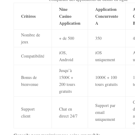
Nine
Application
A
Critères
Casino
Concurrente
C
Application
A
Nombre de
+ de 500
350
4
jeux
iOS,
iOS
A
Compatibilité
Android
uniquement
u
Jusqu’à
Bonus de
1500€ +
1000€ + 100
1
bienvenue
200 tours
tours gratuits
t
gratuits
C
Support par
Support
Chat en
d
email
client
direct 24/7
a
uniquement
o