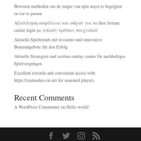
Bewezen methoden om de magie van spin maya te begrijpen
en toe te passen
Αξιολόγηση ασφάλειας και οδηγός για το thor fortune
casino login με απλούς τρόπους παιχνιδιού
Aktuelle Spieltrends mit nvcasino und innovative
Bonusangebote für den Erfolg
Aktuelle Strategien und seriöses ninlay casino für nachhaltiges
Spielvergnügen
Excellent rewards and convenient access with
https://casinodays-in.net for seasoned players
Recent Comments
A WordPress Commenter
on
Hello world!