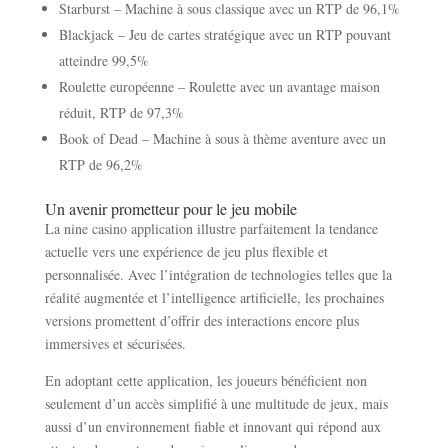
Starburst – Machine à sous classique avec un RTP de 96,1%
Blackjack – Jeu de cartes stratégique avec un RTP pouvant
atteindre 99,5%
Roulette européenne – Roulette avec un avantage maison
réduit, RTP de 97,3%
Book of Dead – Machine à sous à thème aventure avec un
RTP de 96,2%
Un avenir prometteur pour le jeu mobile
La nine casino application illustre parfaitement la tendance
actuelle vers une expérience de jeu plus flexible et
personnalisée. Avec l’intégration de technologies telles que la
réalité augmentée et l’intelligence artificielle, les prochaines
versions promettent d’offrir des interactions encore plus
immersives et sécurisées.
En adoptant cette application, les joueurs bénéficient non
seulement d’un accès simplifié à une multitude de jeux, mais
aussi d’un environnement fiable et innovant qui répond aux