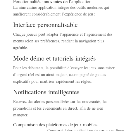
Fonctionnalités innovantes de l’application
La nine casino application intègre des outils modernes qui
améliorent considérablement l’expérience de jeu :
Interface personnalisable
Chaque joueur peut adapter l’apparence et l’agencement des
menus selon ses préférences, rendant la navigation plus
agréable.
Mode démo et tutoriels intégrés
Pour les débutants, la possibilité d’essayer les jeux sans miser
d’argent réel est un atout majeur, accompagné de guides
explicatifs pour maîtriser rapidement les règles.
Notifications intelligentes
Recevez des alertes personnalisées sur les nouveautés, les
promotions et les événements en direct, afin de ne rien
manquer.
Comparaison des plateformes de jeux mobiles
Comparatif des applications de casino en ligne