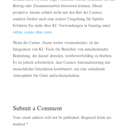
Betrug oder Zusammenarbeit hinweisen können. Dieser
proaktive Ansatz schützt nicht nur den Ruf des Casinos,
sondern fördert auch eine sichere Umgebung für Spieler.
Erfahren Sie mehr über KI -Verwendungen in Gaming unter
online casino ohne oasis
.
Wenn die Casino -Szene weiter voranschreitet, ist die
Integration von KI -Tools für Betreiber von entscheidender
Bedeutung, die darauf abzielen, wettbewerbsfähig zu bleiben.
Es ist jedoch erforderlich, dass Casinos Automatisierung mit
menschlicher Interaktion kombiniert, um eine einladende
Atmosphäre für Gäste aufrechtzuerhalten.
Submit a Comment
Your email address will not be published.
Required fields are
marked
*