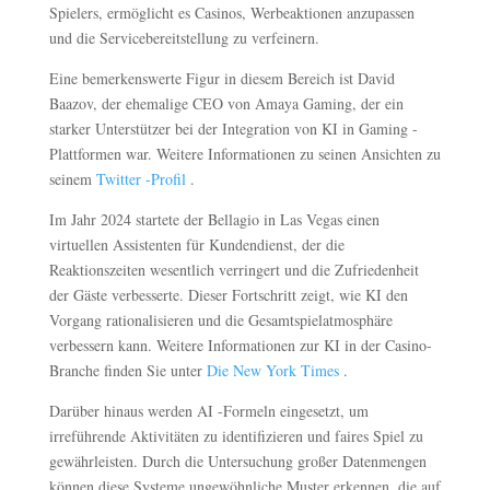
Spielers, ermöglicht es Casinos, Werbeaktionen anzupassen
und die Servicebereitstellung zu verfeinern.
Eine bemerkenswerte Figur in diesem Bereich ist David
Baazov, der ehemalige CEO von Amaya Gaming, der ein
starker Unterstützer bei der Integration von KI in Gaming -
Plattformen war. Weitere Informationen zu seinen Ansichten zu
seinem
Twitter -Profil
.
Im Jahr 2024 startete der Bellagio in Las Vegas einen
virtuellen Assistenten für Kundendienst, der die
Reaktionszeiten wesentlich verringert und die Zufriedenheit
der Gäste verbesserte. Dieser Fortschritt zeigt, wie KI den
Vorgang rationalisieren und die Gesamtspielatmosphäre
verbessern kann. Weitere Informationen zur KI in der Casino-
Branche finden Sie unter
Die New York Times
.
Darüber hinaus werden AI -Formeln eingesetzt, um
irreführende Aktivitäten zu identifizieren und faires Spiel zu
gewährleisten. Durch die Untersuchung großer Datenmengen
können diese Systeme ungewöhnliche Muster erkennen, die auf