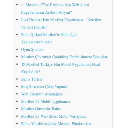
✅ Mostbet-27’ye Erişmek Için Web Sitesi
Engellemesini Aşabilir Miyim?
Ios Cihazları Için Mostbet Uygulaması – Nereden
Venasıl Indirilir
Bahis Şirketi Mostbet’te Bahis Için
Yaklaşanetkinlikler
Oyun Şovları
Mostbet Çevrimiçi Gambling Establishment Bonusları
📒 Mostbet Turkiye Nin Mobil Uygulaması Nasıl
Kaydedilir?
Bahis Türleri
Maç Sırasında Çıkış Yapmak
Web Sitesinin Avantajları:
Mostbet-27 Mobil Uygulaması
Mostbet Güvenilir Bahis
Mostbet-27 Web Sitesi Mobil Versiyonu
Bahis Yapabileceğiniz Mostbet Platformları