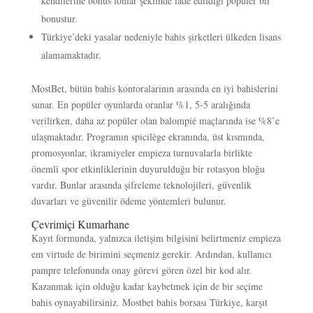
kendilerine bonus fonlar şeklinde iade edildiği popüler bir
bonustur.
Türkiye’deki yasalar nedeniyle bahis şirketleri ülkeden lisans
alamamaktadır.
MostBet, bütün bahis kontoralarinın arasında en iyi bahislerini
sunar. En popüler oyunlarda oranlar %1, 5-5 aralığında
verilirken, daha az popüler olan balompié maçlarında ise %8’e
ulaşmaktadır. Programın spicilège ekranında, üst kısmında,
promosyonlar, ikramiyeler empieza turnuvalarla birlikte
önemli spor etkinliklerinin duyurulduğu bir rotasyon bloğu
vardır. Bunlar arasında şifreleme teknolojileri, güvenlik
duvarları ve güvenilir ödeme yöntemleri bulunur.
Çevrimiçi Kumarhane
Kayıt formunda, yalnızca iletişim bilgisini belirtmeniz empieza
em virtude de birimini seçmeniz gerekir. Ardından, kullanıcı
pampre telefonunda onay görevi gören özel bir kod alır.
Kazanmak için olduğu kadar kaybetmek için de bir seçime
bahis oynayabilirsiniz. Mostbet bahis borsası Türkiye, karşıt