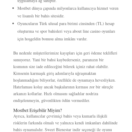
uygulamaya ag sahiptir.
Mostbet dünya çapında milyonlarca kullanıcıya hizmet veren
ve lisanslı bir bahis sitesidir.
Oyuncuların Türk ulusal para birimi cinsinden (TL) hesap
oluşturma ve spor bahisleri veya about line casino oyunları
için hoşgeldin bonusu alma imkânı vardır.
Bu nedenle müşterilerimize kayıpları için geri ödeme teklifleri
sunuyoruz. Yani bir bahsi kaybederseniz, paranızın bir
kısmının size iade edileceğini bilerek içiniz rahat olabilir.
Kimsenin karmaşık giriş adımlarıyla uğraşmaktan
hoşlanmadığını biliyorlar, özellikle de oynamaya hevesliyken.
Hatırlaması kolay ancak başkalarının kırması zor bir süreçle
arkanızı kollarlar. Hızlı olmasını sağladılar nodriza
endişelenmeyin, güvenlikten ödün vermediler.
Mostbet Erişebilir Miyim?
Ayrıca, kullanıcılar çevrimiçi bahis veya kumarla ilişkili
risklerin farkında olmalı ve yalnızca kendi imkanları dahilinde
bahis oynamalıdır. Sweet Bienestar indir seçeneği ile oyunu