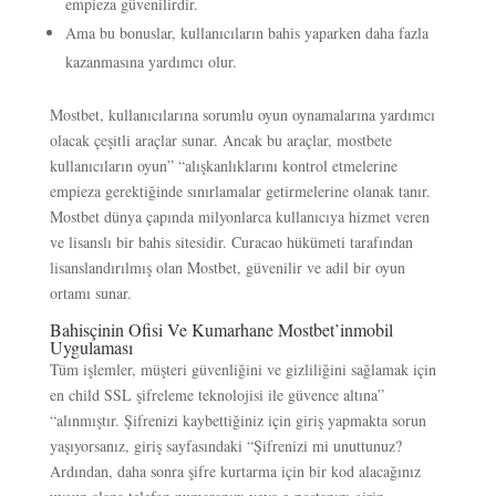
empieza güvenilirdir.
Ama bu bonuslar, kullanıcıların bahis yaparken daha fazla
kazanmasına yardımcı olur.
Mostbet, kullanıcılarına sorumlu oyun oynamalarına yardımcı
olacak çeşitli araçlar sunar. Ancak bu araçlar, mostbete
kullanıcıların oyun” “alışkanlıklarını kontrol etmelerine
empieza gerektiğinde sınırlamalar getirmelerine olanak tanır.
Mostbet dünya çapında milyonlarca kullanıcıya hizmet veren
ve lisanslı bir bahis sitesidir. Curacao hükümeti tarafından
lisanslandırılmış olan Mostbet, güvenilir ve adil bir oyun
ortamı sunar.
Bahisçinin Ofisi Ve Kumarhane Mostbet’inmobil
Uygulaması
Tüm işlemler, müşteri güvenliğini ve gizliliğini sağlamak için
en child SSL şifreleme teknolojisi ile güvence altına”
“alınmıştır. Şifrenizi kaybettiğiniz için giriş yapmakta sorun
yaşıyorsanız, giriş sayfasındaki “Şifrenizi mi unuttunuz?
Ardından, daha sonra şifre kurtarma için bir kod alacağınız