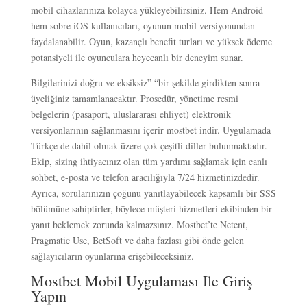
mobil cihazlarınıza kolayca yükleyebilirsiniz. Hem Android
hem sobre iOS kullanıcıları, oyunun mobil versiyonundan
faydalanabilir. Oyun, kazançlı benefit turları ve yüksek ödeme
potansiyeli ile oyunculara heyecanlı bir deneyim sunar.
Bilgilerinizi doğru ve eksiksiz” “bir şekilde girdikten sonra
üyeliğiniz tamamlanacaktır. Prosedür, yönetime resmi
belgelerin (pasaport, uluslararası ehliyet) elektronik
versiyonlarının sağlanmasını içerir mostbet indir. Uygulamada
Türkçe de dahil olmak üzere çok çeşitli diller bulunmaktadır.
Ekip, sizing ihtiyacınız olan tüm yardımı sağlamak için canlı
sohbet, e-posta ve telefon aracılığıyla 7/24 hizmetinizdedir.
Ayrıca, sorularınızın çoğunu yanıtlayabilecek kapsamlı bir SSS
bölümüne sahiptirler, böylece müşteri hizmetleri ekibinden bir
yanıt beklemek zorunda kalmazsınız. Mostbet’te Netent,
Pragmatic Use, BetSoft ve daha fazlası gibi önde gelen
sağlayıcıların oyunlarına erişebileceksiniz.
Mostbet Mobil Uygulaması Ile Giriş
Yapın