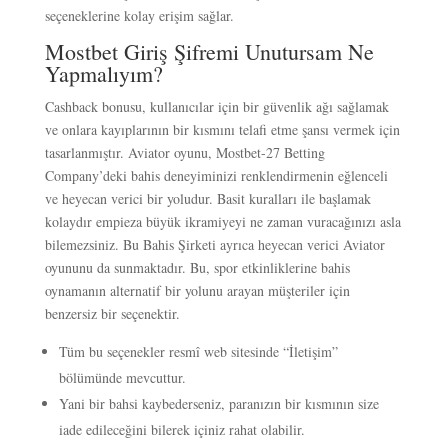
seçeneklerine kolay erişim sağlar.
Mostbet Giriş Şifremi Unutursam Ne
Yapmalıyım?
Cashback bonusu, kullanıcılar için bir güvenlik ağı sağlamak
ve onlara kayıplarının bir kısmını telafi etme şansı vermek için
tasarlanmıştır. Aviator oyunu, Mostbet-27 Betting
Company’deki bahis deneyiminizi renklendirmenin eğlenceli
ve heyecan verici bir yoludur. Basit kuralları ile başlamak
kolaydır empieza büyük ikramiyeyi ne zaman vuracağınızı asla
bilemezsiniz. Bu Bahis Şirketi ayrıca heyecan verici Aviator
oyununu da sunmaktadır. Bu, spor etkinliklerine bahis
oynamanın alternatif bir yolunu arayan müşteriler için
benzersiz bir seçenektir.
Tüm bu seçenekler resmî web sitesinde “İletişim”
bölümünde mevcuttur.
Yani bir bahsi kaybederseniz, paranızın bir kısmının size
iade edileceğini bilerek içiniz rahat olabilir.