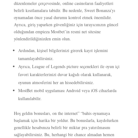
düzenlemeler çerçevesinde, online casinoların faaliyetleri
belirli kısıtlamalara tabidir. Bu nedenle, Sweet Bonanza’yı
oynamadan önce yasal durumu kontrol etmek önemlidir.
Ayrıca, giriş yaparken güvenliğiniz için tarayıcınızın güncel
olduğundan empieza Mostbet’in resmi net sitesine
yönlendirildiğinizden emin olun.
Ardından, kişisel bilgilerinizi girerek kayıt işlemini
tamamlayabilirsiniz.
Ayrıca, League of Legends picture seçenekleri ile oyun içi
favori karakterlerinizi duvar kağıdı olarak kullanarak,
oyunun atmosferini her an hissedebilirsiniz.
MostBet mobil uygulaması Android veya iOS cihazlarda
kullanılabilir.
Hoş geldin bonusları, on the internet” “bahis oynamaya
başlamak için harika bir yoldur. Bu bonuslarla, kaydolurken
genellikle hesabınıza belirli bir miktar pra yatırılmasını
sağlayabilirsiniz. Bu, herhangi bir chance almadan hemen