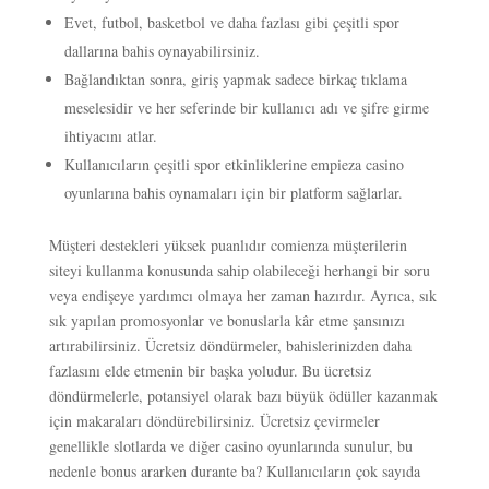
Evet, futbol, basketbol ve daha fazlası gibi çeşitli spor
dallarına bahis oynayabilirsiniz.
Bağlandıktan sonra, giriş yapmak sadece birkaç tıklama
meselesidir ve her seferinde bir kullanıcı adı ve şifre girme
ihtiyacını atlar.
Kullanıcıların çeşitli spor etkinliklerine empieza casino
oyunlarına bahis oynamaları için bir platform sağlarlar.
Müşteri destekleri yüksek puanlıdır comienza müşterilerin
siteyi kullanma konusunda sahip olabileceği herhangi bir soru
veya endişeye yardımcı olmaya her zaman hazırdır. Ayrıca, sık
sık yapılan promosyonlar ve bonuslarla kâr etme şansınızı
artırabilirsiniz. Ücretsiz döndürmeler, bahislerinizden daha
fazlasını elde etmenin bir başka yoludur. Bu ücretsiz
döndürmelerle, potansiyel olarak bazı büyük ödüller kazanmak
için makaraları döndürebilirsiniz. Ücretsiz çevirmeler
genellikle slotlarda ve diğer casino oyunlarında sunulur, bu
nedenle bonus ararken durante ba? Kullanıcıların çok sayıda