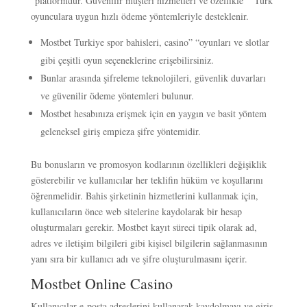
“platformdur. Güvenilir müşteri hizmetleri ve özellikle” “Türk
oyunculara uygun hızlı ödeme yöntemleriyle desteklenir.
Mostbet Turkiye spor bahisleri, casino” “oyunları ve slotlar
gibi çeşitli oyun seçeneklerine erişebilirsiniz.
Bunlar arasında şifreleme teknolojileri, güvenlik duvarları
ve güvenilir ödeme yöntemleri bulunur.
Mostbet hesabınıza erişmek için en yaygın ve basit yöntem
geleneksel giriş empieza şifre yöntemidir.
Bu bonusların ve promosyon kodlarının özellikleri değişiklik
gösterebilir ve kullanıcılar her teklifin hüküm ve koşullarını
öğrenmelidir. Bahis şirketinin hizmetlerini kullanmak için,
kullanıcıların önce web sitelerine kaydolarak bir hesap
oluşturmaları gerekir. Mostbet kayıt süreci tipik olarak ad,
adres ve iletişim bilgileri gibi kişisel bilgilerin sağlanmasının
yanı sıra bir kullanıcı adı ve şifre oluşturulmasını içerir.
Mostbet Online Casino
Kullanıcılar e-posta adreslerini kullanarak kaydolmayı ve giriş