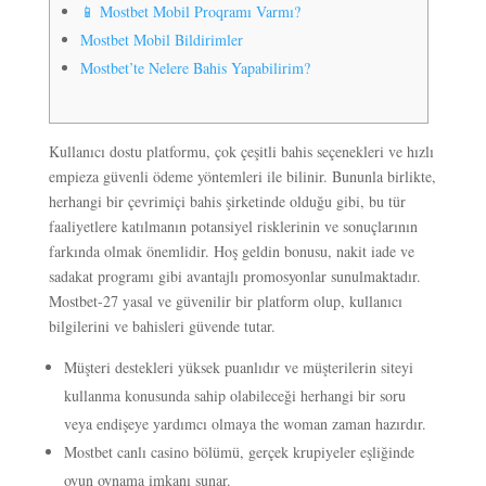
📱 Mostbet Mobil Proqramı Varmı?
Mostbet Mobil Bildirimler
Mostbet’te Nelere Bahis Yapabilirim?
Kullanıcı dostu platformu, çok çeşitli bahis seçenekleri ve hızlı
empieza güvenli ödeme yöntemleri ile bilinir. Bununla birlikte,
herhangi bir çevrimiçi bahis şirketinde olduğu gibi, bu tür
faaliyetlere katılmanın potansiyel risklerinin ve sonuçlarının
farkında olmak önemlidir. Hoş geldin bonusu, nakit iade ve
sadakat programı gibi avantajlı promosyonlar sunulmaktadır.
Mostbet-27 yasal ve güvenilir bir platform olup, kullanıcı
bilgilerini ve bahisleri güvende tutar.
Müşteri destekleri yüksek puanlıdır ve müşterilerin siteyi
kullanma konusunda sahip olabileceği herhangi bir soru
veya endişeye yardımcı olmaya the woman zaman hazırdır.
Mostbet canlı casino bölümü, gerçek krupiyeler eşliğinde
oyun oynama imkanı sunar.