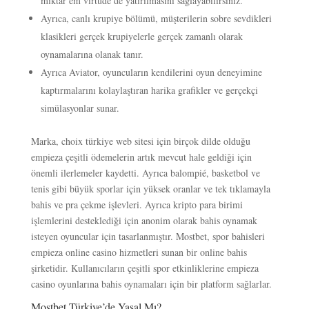
miktar em virtude de yatırılmasını sağlayabilirsiniz.
Ayrıca, canlı krupiye bölümü, müşterilerin sobre sevdikleri
klasikleri gerçek krupiyelerle gerçek zamanlı olarak
oynamalarına olanak tanır.
Ayrıca Aviator, oyuncuların kendilerini oyun deneyimine
kaptırmalarını kolaylaştıran harika grafikler ve gerçekçi
simülasyonlar sunar.
Marka, choix türkiye web sitesi için birçok dilde olduğu
empieza çeşitli ödemelerin artık mevcut hale geldiği için
önemli ilerlemeler kaydetti. Ayrıca balompié, basketbol ve
tenis gibi büyük sporlar için yüksek oranlar ve tek tıklamayla
bahis ve pra çekme işlevleri. Ayrıca kripto para birimi
işlemlerini desteklediği için anonim olarak bahis oynamak
isteyen oyuncular için tasarlanmıştır. Mostbet, spor bahisleri
empieza online casino hizmetleri sunan bir online bahis
şirketidir. Kullanıcıların çeşitli spor etkinliklerine empieza
casino oyunlarına bahis oynamaları için bir platform sağlarlar.
Mostbet Türkiye’de Yasal Mı?