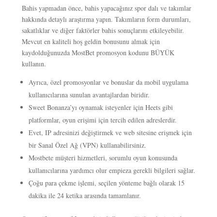
Bahis yapmadan önce, bahis yapacağınız spor dalı ve takımlar
hakkında detaylı araştırma yapın. Takımların form durumları,
sakatlıklar ve diğer faktörler bahis sonuçlarını etkileyebilir.
Mevcut en kaliteli hoş geldin bonusunu almak için
kaydolduğunuzda MostBet promosyon kodunu BÜYÜK
kullanın.
Ayrıca, özel promosyonlar ve bonuslar da mobil uygulama
kullanıcılarına sunulan avantajlardan biridir.
Sweet Bonanza’yı oynamak isteyenler için Heets gibi
platformlar, oyun erişimi için tercih edilen adreslerdir.
Evet, IP adresinizi değiştirmek ve web sitesine erişmek için
bir Sanal Özel Ağ (VPN) kullanabilirsiniz.
Mostbete müşteri hizmetleri, sorumlu oyun konusunda
kullanıcılarına yardımcı olur empieza gerekli bilgileri sağlar.
Çoğu para çekme işlemi, seçilen yönteme bağlı olarak 15
dakika ile 24 ketika arasında tamamlanır.