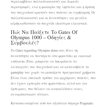
περιλαμβάνει πολλαπλασιαστές και δωρεάν
περιστροφές, ενώ η φασαρία της ληστείας και η δράση
του παιχνιδιού κρατούν τους παίκτες σε εγρήγορση. Οι
πολλαπλασιαστές και οι δυνατότητες για μεγάλα
κέρδη καθιστούν το παιχνίδι ιδιαίτερα ελκυστικό.
Πώς Να Παίξετε Το Gates Of
Olympus 1000 – Οδηγίες &
Συμβουλές?
Το Gates regarding Olympus demo σας δίνει τη
δυνατότητα να ποντάρετε στο φρουτάκι με εικονικό
υπόλοιπο. Έτσι, μπορείτε να δοκιμάσετε τις
λειτουργίες του παιχνιδιού και να κατανοήσετε το
gameplay του χωρίς να ρισκάρετε πραγματικά χρήματα.
Είναι ένας ιδανικός τρόπος για αρχάριους παίκτες, που
δεν έχουν εμπειρία στα φρουτάκια, αλλά και για
έμπειρους, που θέλουν να ανακαλύψουν νεους,
συναρπαστικούς τίτλους.
Κατασκευασμένος από τον αξιόλογο πάροχο Pragmatic