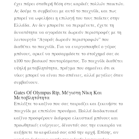
έχει πάρει σταθερή θέση στις καρδιές πολλών παικτών.
Ας δούμε τι συμβαίνει με αυτό το παιχνίδι, και πως
μπορεί να ωφελήσει η επιλογή του τους παίκτες στην
Ελλάδα. Αν δεν μπορείτε να περιμένετε, έχετε τη
δυνατότητα να αγοράσετε δωρεάν περιστροφές με τη
λειτουργία “Αγοράς δωρεάν περιστροφών” που
διαθέτει το παιχνίδι. Για να ενεργοποιηθεί ο γύρος
μπόνους, αρκεί να προσαρμόσετε το στοίχημά σας σε
x100 του βασικού πονταρίσματος. Το παιχνίδι διαθέτει
υψηλή μεταβλητότητα, πράγμα που σημαίνει ότι οι
νίκες μπορεί να είναι πιο σπάνιες, αλλά μεγάλες όταν
συμβαίνουν.
Gates Of Olympus Rtp, Μέγιστη Νίκη Και
Μεταβλητότητα
Επιλέξτε το καζίνο που σας ταιριάζει και ξεκινήστε το
παιχνίδι με επιπλέον προνόμια. Πολλά διαδικτυακά
καζίνο προσφέρουν διάφορα ελκυστικά μπόνους και
προωθητικές ενέργειες, δίνοντάς σας την ευκαιρία να
αυξήσετε το κεφάλαιό σας από την αρχή. Επίσης, αν