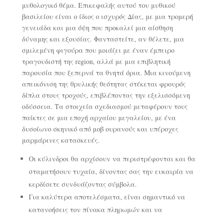
μυθολογικό θέμα. Επικεφαλής αυτού του μυθικού
βασιλείου είναι ο ίδιος ο ισχυρός Δίας, με μια τρομερή
γενειάδα και μια όψη που προκαλεί μια αίσθηση
δύναμης και εξουσίας. Φανταστείτε, αν θέλετε, μια
σμιλεμένη φιγούρα που μοιάζει με έναν έμπειρο
τραγουδιστή της region, αλλά με μια επιβλητική
παρουσία που ξεπερνά τα θνητά όρια. Μια κινούμενη
απεικόνιση της θρυλικής θεότητας στέκεται φρουρός
δίπλα στους τροχούς, επιβλέποντας την εξελισσόμενη
οδύσσεια. Τα στοιχεία σχεδιασμού μεταφέρουν τους
παίκτες σε μια εποχή αρχαίου μεγαλείου, με ένα
δυσοίωνο σκηνικό από μοβ ουρανούς και υπέροχες
μαρμάρινες κατασκευές.
Οι κύλινδροι θα αρχίσουν να περιστρέφονται και θα
σταματήσουν τυχαία, δίνοντας σας την ευκαιρία να
κερδίσετε συνδυάζοντας σύμβολα.
Για καλύτερα αποτελέσματα, είναι σημαντικό να
κατανοήσεις τον πίνακα πληρωμών και να