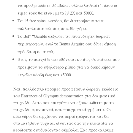
να προσγειώσετε σύμβολα πολλαπλασιαστή, όπου οι
τιμές τους θα είναι μεταξύ 2Χ και 500Χ.
Τα 15 free spins, ωστόσο, θα διατηρήσουν τους
πολλαπλασιαστές σας σε κάθε γύρο.
Το Bet” “Gamble αυξάνει τις πιθανότητες δωρεάν
περιστροφών, ενώ το Bonus Acquire σου δίνει άμεση
πρόσβαση σε αυτές.
Έτσι, το παιχνίδι απευθύνεται κυρίως σε παίκτες που
προτιμούν το υψηλότερο ρίσκο για να διεκδικήσουν
μεγάλα κέρδη έως και x5000.
Ναι, πολλές πλατφόρμες προσφέρουν δωρεάν εκδόσεις
του Entrances of Olympus demonstration για δοκιμαστικό
παιχνίδι. Αυτό σας επιτρέπει να εξοικειωθείτε με το
παιχνίδι, πριν ποντάρετε πραγματικά χρήματα. Οι
κύλινδροι θα αρχίσουν να περιστρέφονται και θα
σταματήσουν τυχαία, δίνοντας σας την ευκαιρία να
κερδίσετε συνδυάζοντας σύμβολα. Σας προσκαλούμε