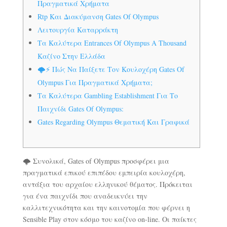
Πραγματικά Χρήματα
Rtp Και Διακύμανση Gates Of Olympus
Λειτουργία Καταρράκτη
Τα Καλύτερα Entrances Of Olympus A Thousand
Καζίνο Στην Ελλάδα
🌩⚡️ Πώς Να Παίξετε Τον Κουλοχέρη Gates Of
Olympus Για Πραγματικά Χρήματα;
Τα Καλύτερα Gambling Establishment Για Το
Παιχνίδι Gates Of Olympus:
Gates Regarding Olympus Θεματική Και Γραφικά
🌩 Συνολικά, Gates of Olympus προσφέρει μια
πραγματικά επικού επιπέδου εμπειρία κουλοχέρη,
αντάξια του αρχαίου ελληνικού θέματος. Πρόκειται
για ένα παιχνίδι που αναδεικνύει την
καλλιτεχνικότητα και την καινοτομία που φέρνει η
Sensible Play στον κόσμο του καζίνο on-line. Οι παίκτες