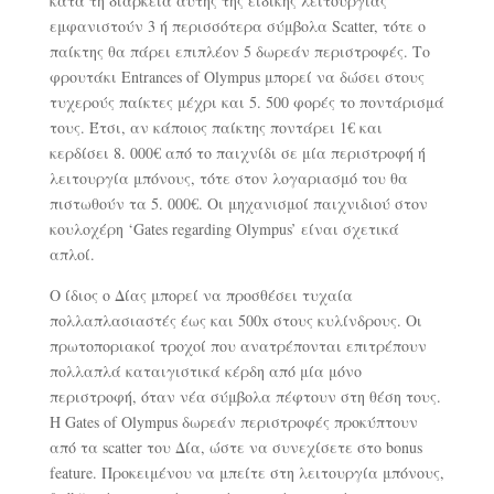
κατά τη διάρκεια αυτής της ειδικής λειτουργίας
εμφανιστούν 3 ή περισσότερα σύμβολα Scatter, τότε ο
παίκτης θα πάρει επιπλέον 5 δωρεάν περιστροφές. Το
φρουτάκι Entrances of Olympus μπορεί να δώσει στους
τυχερούς παίκτες μέχρι και 5. 500 φορές το ποντάρισμά
τους. Έτσι, αν κάποιος παίκτης ποντάρει 1€ και
κερδίσει 8. 000€ από το παιχνίδι σε μία περιστροφή ή
λειτουργία μπόνους, τότε στον λογαριασμό του θα
πιστωθούν τα 5. 000€. Οι μηχανισμοί παιχνιδιού στον
κουλοχέρη ‘Gates regarding Olympus’ είναι σχετικά
απλοί.
Ο ίδιος ο Δίας μπορεί να προσθέσει τυχαία
πολλαπλασιαστές έως και 500x στους κυλίνδρους. Οι
πρωτοποριακοί τροχοί που ανατρέπονται επιτρέπουν
πολλαπλά καταιγιστικά κέρδη από μία μόνο
περιστροφή, όταν νέα σύμβολα πέφτουν στη θέση τους.
Η Gates of Olympus δωρεάν περιστροφές προκύπτουν
από τα scatter του Δία, ώστε να συνεχίσετε στο bonus
feature. Προκειμένου να μπείτε στη λειτουργία μπόνους,