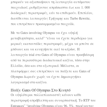
μπορούν να αξιοποιήσουν τη λειτουργία αυτόματου
παιχνιδιού, ρυθμίζοντας απρόσκοπτα έως και 1. 000
διαδοχικές περιστροφές, εάν το επιθυμούν. Επιπλέον,
διατίθενται λειτουργίες Γρήγορης και Turbo Rewrite,
που επιτρέπουν προσαρμοσμένο παιχνίδι.
Με το Gates involving Olympus να έχει υψηλή
μεταβλητότητα, καλό” “είναι να έχετε περιθώριο για
μερικές εκατοντάδες περιστροφές, μέχρι να μπείτε σε
μπόνους και να κυνηγήσετε εκεί το κέρδος. Η
λειτουργία trial στο Gates of Olympus είναι προσβάσιμη
από τα περισσότερα διαδικτυακά καζίνο, τόσο στην
Ελλάδα, όσο και στο εξωτερικό. Μάλιστα, οι
πλατφόρμες σας επιτρέπουν να παίξετε και Gates of
Olympus δωρεάν χωρίς να έχετε δημιουργήσει
λογαριασμό στο καζίνο.
Παίξε Gates Of Olympus Στο Κινητό
Οι υψηλότεροι πολλαπλασιαστές κάνουν κάθε
περιστροφή απρόβλεπτη και συναρπαστική. Το RTP του
Entrances” “involving Olympus είναι 96. 5%, παρέχοντας