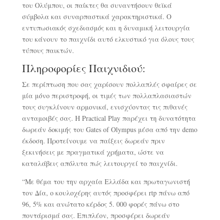
του Ολύμπου, οι παίκτες θα συναντήσουν θεϊκά
σύμβολα και συναρπαστικά χαρακτηριστικά. Ο
εντυπωσιακός σχεδιασμός και η δυναμική λειτουργία
του κάνουν το παιχνίδι αυτό ελκυστικό για όλους τους
τύπους παικτών.
Πληροφορίες Παιχνιδιού:
Σε περίπτωση που σας χαρίσουν πολλαπλές σφαίρες σε
μία μόνο περιστροφή, οι τιμές των πολλαπλασιαστών
τους συγκλίνουν αρμονικά, ενισχύοντας τις πιθανές
ανταμοιβές σας. Η Practical Play παρέχει τη δυνατότητα
δωρεάν δοκιμής του Gates of Olympus μέσα από την demo
έκδοση. Προτείνουμε να παίξεις δωρεάν πριν
ξεκινήσεις με πραγματικά χρήματα, ώστε να
καταλάβεις απόλυτα πώς λειτουργεί το παιχνίδι.
“Με θέμα του την αρχαία Ελλάδα και πρωταγωνιστή
τον Δία, ο κουλοχέρης αυτός προσφέρει rtp πάνω από
96, 5% και ανώτατο κέρδος 5. 000 φορές πάνω στο
ποντάρισμά σας. Επιπλέον, προσφέρει δωρεάν