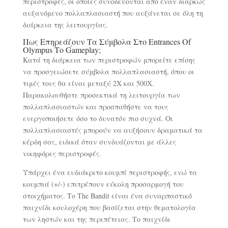
περιστροφές, οι οποίες συνοδεύονται από έναν διαρκώς
αυξανόμενο πολλαπλασιαστή που αυξάνεται σε όλη τη
διάρκεια της λειτουργίας.
Πως Επηρεάζουν Τα Σύμβολα Στο Entrances Of
Olympus Το Gameplay;
Κατά τη διάρκεια των περιστροφών μπορείτε επίσης
να προσγειώσετε σύμβολα πολλαπλασιαστή, όπου οι
τιμές τους θα είναι μεταξύ 2Χ και 500Χ.
Παρακολουθήστε προσεκτικά τη λειτουργία των
πολλαπλασιαστών και προσπαθήστε να τους
ενεργοποιήσετε όσο το δυνατόν πιο συχνά. Οι
πολλαπλασιαστές μπορούν να αυξήσουν δραματικά τα
κέρδη σας, ειδικά όταν συνδυάζονται με άλλες
νικηφόρες περιστροφές.
Υπάρχει ένα ευδιάκριτο κουμπί περιστροφής, ενώ τα
κουμπιά (+/-) επιτρέπουν εύκολη προσαρμογή του
στοιχήματος. Το The Bandit είναι ένα συναρπαστικό
παιχνίδι κουλοχέρη που βασίζεται στην θεματολογία
των ληστών και της περιπέτειας. Το παιχνίδι