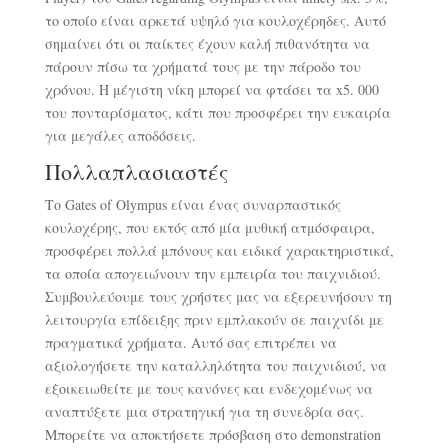
το οποίο είναι αρκετά υψηλό για κουλοχέρηδες. Αυτό
σημαίνει ότι οι παίκτες έχουν καλή πιθανότητα να
πάρουν πίσω τα χρήματά τους με την πάροδο του
χρόνου. Η μέγιστη νίκη μπορεί να φτάσει τα x5. 000
του πονταρίσματος, κάτι που προσφέρει την ευκαιρία
για μεγάλες αποδόσεις.
Πολλαπλασιαστές
Το Gates of Olympus είναι ένας συναρπαστικός
κουλοχέρης, που εκτός από μία μυθική ατμόσφαιρα,
προσφέρει πολλά μπόνους και ειδικά χαρακτηριστικά,
τα οποία απογειώνουν την εμπειρία του παιχνιδιού.
Συμβουλεύουμε τους χρήστες μας να εξερευνήσουν τη
λειτουργία επίδειξης πριν εμπλακούν σε παιχνίδι με
πραγματικά χρήματα. Αυτό σας επιτρέπει να
αξιολογήσετε την καταλληλότητα του παιχνιδιού, να
εξοικειωθείτε με τους κανόνες και ενδεχομένως να
αναπτύξετε μια στρατηγική για τη συνεδρία σας.
Μπορείτε να αποκτήσετε πρόσβαση στο demonstration