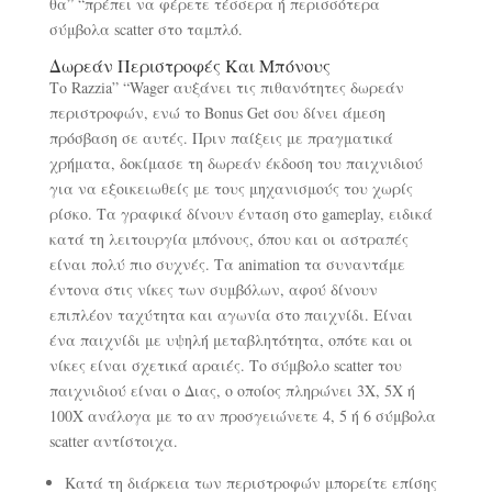
θα” “πρέπει να φέρετε τέσσερα ή περισσότερα
σύμβολα scatter στο ταμπλό.
Δωρεάν Περιστροφές Και Μπόνους
Το Razzia” “Wager αυξάνει τις πιθανότητες δωρεάν
περιστροφών, ενώ το Bonus Get σου δίνει άμεση
πρόσβαση σε αυτές. Πριν παίξεις με πραγματικά
χρήματα, δοκίμασε τη δωρεάν έκδοση του παιχνιδιού
για να εξοικειωθείς με τους μηχανισμούς του χωρίς
ρίσκο. Τα γραφικά δίνουν ένταση στο gameplay, ειδικά
κατά τη λειτουργία μπόνους, όπου και οι αστραπές
είναι πολύ πιο συχνές. Τα animation τα συναντάμε
έντονα στις νίκες των συμβόλων, αφού δίνουν
επιπλέον ταχύτητα και αγωνία στο παιχνίδι. Είναι
ένα παιχνίδι με υψηλή μεταβλητότητα, οπότε και οι
νίκες είναι σχετικά αραιές. Το σύμβολο scatter του
παιχνιδιού είναι ο Διας, ο οποίος πληρώνει 3X, 5X ή
100X ανάλογα με το αν προσγειώνετε 4, 5 ή 6 σύμβολα
scatter αντίστοιχα.
Κατά τη διάρκεια των περιστροφών μπορείτε επίσης