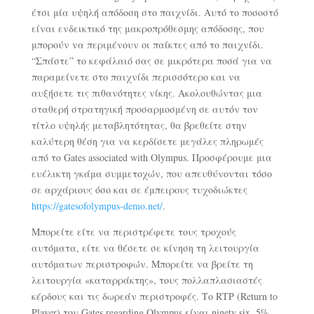
έτσι μία υψηλή απόδοση στο παιχνίδι. Αυτό το ποσοστό
είναι ενδεικτικό της μακροπρόθεσμης απόδοσης, που
μπορούν να περιμένουν οι παίκτες από το παιχνίδι.
“Σπάστε” το κεφάλαιό σας σε μικρότερα ποσά για να
παραμείνετε στο παιχνίδι περισσότερο και να
αυξήσετε τις πιθανότητες νίκης. Ακολουθώντας μια
σταθερή στρατηγική προσαρμοσμένη σε αυτόν τον
τίτλο υψηλής μεταβλητότητας, θα βρεθείτε στην
καλύτερη θέση για να κερδίσετε μεγάλες πληρωμές
από το Gates associated with Olympus. Προσφέρουμε μια
ευέλικτη γκάμα συμμετοχών, που απευθύνονται τόσο
σε αρχάριους όσο και σε έμπειρους τυχοδιώκτες
https://gatesofolympus-demo.net/
.
Μπορείτε είτε να περιστρέφετε τους τροχούς
αυτόματα, είτε να θέσετε σε κίνηση τη λειτουργία
αυτόματων περιστροφών. Μπορείτε να βρείτε τη
λειτουργία «καταρράκτης», τους πολλαπλασιαστές
κέρδους και τις δωρεάν περιστροφές. Το RTP (Return to
Player) του Gates regarding Olympus είναι ninety six. 5%,