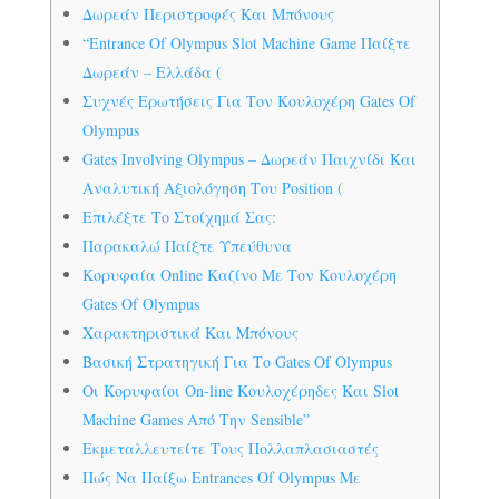
Δωρεάν Περιστροφές Και Μπόνους
“Entrance Of Olympus Slot Machine Game Παίξτε
Δωρεάν – Ελλάδα (
Συχνές Ερωτήσεις Για Τον Κουλοχέρη Gates Of
Olympus
Gates Involving Olympus – Δωρεάν Παιχνίδι Και
Αναλυτική Αξιολόγηση Του Position (
Επιλέξτε Το Στοίχημά Σας:
Παρακαλώ Παίξτε Υπεύθυνα
Κορυφαία Online Καζίνο Με Τον Κουλοχέρη
Gates Of Olympus
Χαρακτηριστικά Και Μπόνους
Βασική Στρατηγική Για Το Gates Of Olympus
Οι Κορυφαίοι On-line Κουλοχέρηδες Και Slot
Machine Games Από Την Sensible”
Εκμεταλλευτείτε Τους Πολλαπλασιαστές
Πώς Να Παίξω Entrances Of Olympus Με