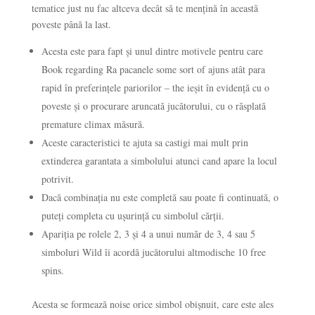
tematice just nu fac altceva decât să te mențină în această
poveste până la last.
Acesta este para fapt și unul dintre motivele pentru care
Book regarding Ra pacanele some sort of ajuns atât para
rapid în preferințele pariorilor – the ieșit în evidență cu o
poveste și o procurare aruncată jucătorului, cu o răsplată
premature climax măsură.
Aceste caracteristici te ajuta sa castigi mai mult prin
extinderea garantata a simbolului atunci cand apare la locul
potrivit.
Dacă combinația nu este completă sau poate fi continuată, o
puteți completa cu ușurință cu simbolul cărții.
Apariția pe rolele 2, 3 și 4 a unui număr de 3, 4 sau 5
simboluri Wild îi acordă jucătorului altmodische 10 free
spins.
Acesta se formează noise orice simbol obișnuit, care este ales