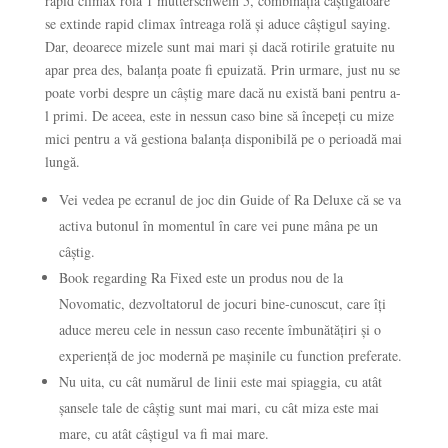
rapid climax rola 1 mutterschwein 5, combinația câștigătoare
se extinde rapid climax întreaga rolă și aduce câștigul saying.
Dar, deoarece mizele sunt mai mari și dacă rotirile gratuite nu
apar prea des, balanța poate fi epuizată. Prin urmare, just nu se
poate vorbi despre un câștig mare dacă nu există bani pentru a-
l primi. De aceea, este in nessun caso bine să începeți cu mize
mici pentru a vă gestiona balanța disponibilă pe o perioadă mai
lungă.
Vei vedea pe ecranul de joc din Guide of Ra Deluxe că se va
activa butonul în momentul în care vei pune mâna pe un
câștig.
Book regarding Ra Fixed este un produs nou de la
Novomatic, dezvoltatorul de jocuri bine-cunoscut, care îți
aduce mereu cele in nessun caso recente îmbunătățiri și o
experiență de joc modernă pe mașinile cu function preferate.
Nu uita, cu cât numărul de linii este mai spiaggia, cu atât
șansele tale de câștig sunt mai mari, cu cât miza este mai
mare, cu atât câștigul va fi mai mare.