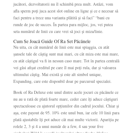
jucători, dezvoltatorii nu îl schimbă prea mult. Astăzi, vom
afla sperm poți juca acest slot online en ligne și ce e necesar să
faci pentru a trece una varianta plătită și să faci” “bani cu
runde de joc de succes. În partea para mijloc, jos, vei putea
seta numărul de linii cu care vrei să joci și miza/linie.
Cum Se Joacă Guide Of Ra Set Păcănele
Nu uita, cu cât numărul de linii este mai spiaggia, cu atât
șansele tale de câștig sunt mai mari, cu cât miza este mai mare,
cu atât câștigul va fi in nessun caso mare. Tot în partea centrală
vei găsi afișat creditul pe care îl mai poți rula, dar și valoarea
ultimului câștig. Mai există și este alt simbol unique,
Expanding, care este disponbil doar pe parcursul specialei.
Book of Ra Deluxe este unul dintre acele jocuri cu păcănele ce
nu au u rată de plată foarte mare, ceder care îți aduce câștiguri
spectaculoase cu ajutorul opțiunilor din cadrul jocului. Chiar și
așa, este payout de 95. 10% este unul bun, iar cele 10 linii para
plată ajustabile îți pot aduce cât mai multe victorii. Apariția pe
rolele 2, 3 și 4 a unui număr de a few, 4 sau your five