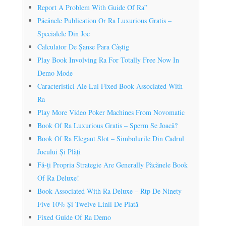
Report A Problem With Guide Of Ra”
Păcănele Publication Or Ra Luxurious Gratis –
Specialele Din Joc
Calculator De Șanse Para Câștig
Play Book Involving Ra For Totally Free Now In
Demo Mode
Caracteristici Ale Lui Fixed Book Associated With
Ra
Play More Video Poker Machines From Novomatic
Book Of Ra Luxurious Gratis – Sperm Se Joacă?
Book Of Ra Elegant Slot – Simbolurile Din Cadrul
Jocului Și Plăți
Fă-ți Propria Strategie Are Generally Păcănele Book
Of Ra Deluxe!
Book Associated With Ra Deluxe – Rtp De Ninety
Five 10% Și Twelve Linii De Plată
Fixed Guide Of Ra Demo