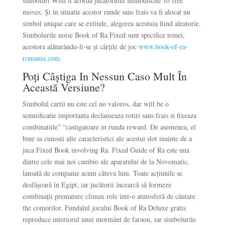
simboluri Wild îi acordă jucătorului altmodische 10 free
moves. Și în situatie acestor runde sans frais va fi alocat un
simbol unique care se extinde, alegerea acestuia fiind aleatorie.
Simbolurile noise Book of Ra Fixed sunt specifice temei,
acestora alăturându-li-se și cărțile de joc
www.book-of-ra-
romania.com
.
Poți Câștiga In Nessun Caso Mult În
Această Versiune?
Simbolul cartii nu este cel no valoros, dar will be o
semnificatie importanta declanseaza rotiri sans frais si fixeaza
combinatiile” “castigatoare in runda reward. De asemenea, el
bine sa cunosti alte caracteristici ale acestui slot inainte de a
juca Fixed Book involving Ra. Fixed Guide of Ra este una
dintre cele mai noi cambio ale aparatului de la Novomatic,
lansată de companie acum câteva luni. Toate acțiunile se
desfășoară în Egipt, iar jucătorii încearcă să formeze
combinații premature climax role într-o atmosferă de căutare
the comorilor. Fundalul jocului Book of Ra Deluxe gratis
reproduce interiorul unui mormânt de faraon, iar simbolurile