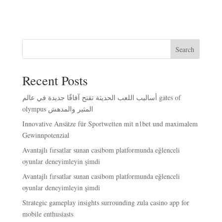
Search
Recent Posts
أساليب اللعب الحديثة تفتح آفاقًا جديدة في عالم gates of
olympus المثير والمدهش
Innovative Ansätze für Sportwetten mit n1bet und maximalem
Gewinnpotenzial
Avantajlı fırsatlar sunan casibom platformunda eğlenceli
oyunlar deneyimleyin şimdi
Avantajlı fırsatlar sunan casibom platformunda eğlenceli
oyunlar deneyimleyin şimdi
Strategic gameplay insights surrounding zula casino app for
mobile enthusiasts