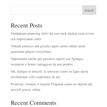
Search
Recent Posts
Omtänksam planering inför din resa med chicken road review
och inspirerande rutter
Vibrant journeys and grizzlys quest casino online await
passionate players everywhere
Opportunità uniche per giocatori esperti con 5gringos
recensioni e bonus vantaggiosi da non perdere
Sûr, ludique et attractif, le nouveau casino en ligne suisse
révolutionne votre expérience de jeu
Promocje i bonusy w kasynie Flagman casino no deposit dla
nowych graczy online
Recent Comments