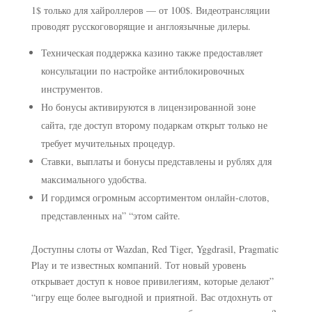
1$ только для хайроллеров — от 100$. Видеотрансляции
проводят русскоговорящие и англоязычные дилеры.
Техническая поддержка казино также предоставляет
консультации по настройке антиблокировочных
инструментов.
Но бонусы активируются в лицензированной зоне
сайта, где доступ второму подаркам открыт только не
требует мучительных процедур.
Ставки, выплаты и бонусы представлены и рублях для
максимального удобства.
И гордимся огромным ассортиментом онлайн-слотов,
представленных на” “этом сайте.
Доступны слоты от Wazdan, Red Tiger, Yggdrasil, Pragmatic
Play и те известных компаний. Тот новый уровень
открывает доступ к новое привилегиям, которые делают”
“игру еще более выгодной и приятной. Вас отдохнуть от