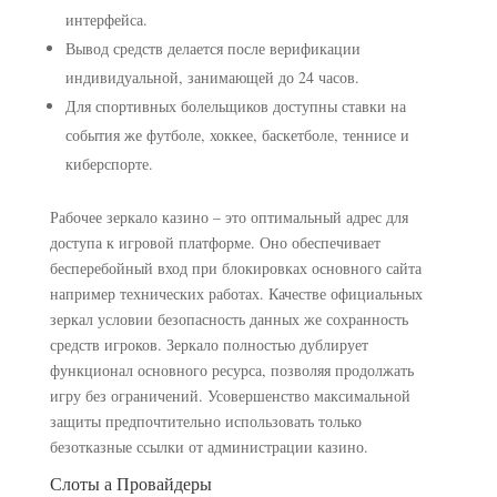
интерфейса.
Вывод средств делается после верификации
индивидуальной, занимающей до 24 часов.
Для спортивных болельщиков доступны ставки на
события же футболе, хоккее, баскетболе, теннисе и
киберспорте.
Рабочее зеркало казино – это оптимальный адрес для
доступа к игровой платформе. Оно обеспечивает
бесперебойный вход при блокировках основного сайта
например технических работах. Качестве официальных
зеркал условии безопасность данных же сохранность
средств игроков. Зеркало полностью дублирует
функционал основного ресурса, позволяя продолжать
игру без ограничений. Усовершенство максимальной
защиты предпочтительно использовать только
безотказные ссылки от администрации казино.
Слоты а Провайдеры