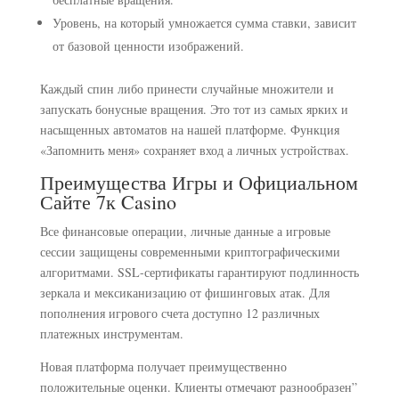
Уровень, на который умножается сумма ставки, зависит
от базовой ценности изображений.
Каждый спин либо принести случайные множители и
запускать бонусные вращения. Это тот из самых ярких и
насыщенных автоматов на нашей платформе. Функция
«Запомнить меня» сохраняет вход а личных устройствах.
Преимущества Игры и Официальном
Сайте 7к Casino
Все финансовые операции, личные данные а игровые
сессии защищены современными криптографическими
алгоритмами. SSL-сертификаты гарантируют подлинность
зеркала и мексиканизацию от фишинговых атак. Для
пополнения игрового счета доступно 12 различных
платежных инструментам.
Новая платформа получает преимущественно
положительные оценки. Клиенты отмечают разнообразен”