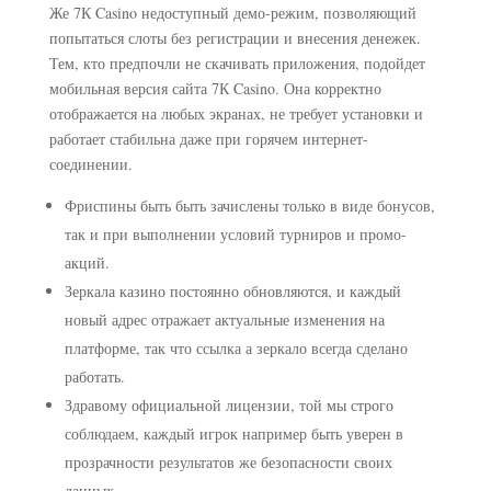
Же 7К Casino недоступный демо-режим, позволяющий
попытаться слоты без регистрации и внесения денежек.
Тем, кто предпочли не скачивать приложения, подойдет
мобильная версия сайта 7К Casino. Она корректно
отображается на любых экранах, не требует установки и
работает стабильна даже при горячем интернет-
соединении.
Фриспины быть быть зачислены только в виде бонусов,
так и при выполнении условий турниров и промо-
акций.
Зеркала казино постоянно обновляются, и каждый
новый адрес отражает актуальные изменения на
платформе, так что ссылка а зеркало всегда сделано
работать.
Здравому официальной лицензии, той мы строго
соблюдаем, каждый игрок например быть уверен в
прозрачности результатов же безопасности своих
данных.