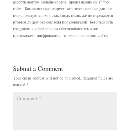
ассортиментом онлайн-слотов, представленных а” “об
сайте. Компания гарантирует, что персональные данные
не используются же незаконных целях же не передаются
вторым лицам без согласия пользователей. Безопасность
соединения через зеркала обеспечивает теми же
протоколами шифрования, что же на основном сайте.
Submit a Comment
Your email address will not be published.
Required fields are
marked
*