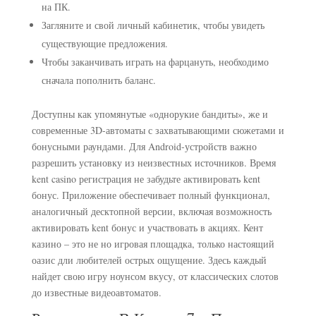
на ПК.
Загляните и свой личный кабинетик, чтобы увидеть
существующие предложения.
Чтобы заканчивать играть на фарцануть, необходимо
сначала пополнить баланс.
Доступны как упомянутые «однорукие бандиты», же и
современные 3D-автоматы с захватывающими сюжетами и
бонусными раундами. Для Android-устройств важно
разрешить установку из неизвестных источников. Время
kent casino регистрация не забудьте активировать kent
бонус. Приложение обеспечивает полный функционал,
аналогичный десктопной версии, включая возможность
активировать kent бонус и участвовать в акциях. Кент
казино – это не но игровая площадка, только настоящий
оазис дли любителей острых ощущение. Здесь каждый
найдет свою игру ноунсом вкусу, от классических слотов
до известные видеоавтоматов.