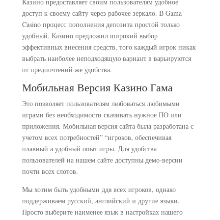
Казино предоставляет своим пользователям удобное
доступ к своему сайту через рабочее зеркало. В Gama
Casino процесс пополнения депозита простой только
удобный. Казино предложил широкий выбор
эффективных внесения средств, того каждый игрок никак
выбрать наиболее неподходящую вариант в варьируются
от предпочтений же удобства.
Мобильная Версия Казино Гама
Это позволяет пользователям любоваться любимыми
играми без необходимости скачивать нужное ПО или
приложения. Мобильная версия сайта была разработана с
учетом всех потребностей” “игроков, обеспечивая
плавный а удобный опыт игры. Для удобства
пользователей на нашем сайте доступны демо-версии
почти всех слотов.
Мы хотим быть удобными ддя всех игроков, однако
поддерживаем русский, английский и другие языки.
Просто выберите наименее язык в настройках нашего