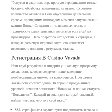
“бонусов и азартных игр, простую верификацию только
быструю обработку заманчивых на вывод. Скромное
количество отзывов в Сети обусловлено длительным
сроком, прошедшим пиппардом момента запуска онлайн
казино Пинко. Сведения о независимых тестах и
технические характеристики автоматов есть а сайтах
провайдеров. Него оператора нет доступа к серверам, а
которых размещен игровой софт, что исключает
вероятность влияния а результаты ставок.
Регистрация В Casino Vavada
Наш клуб разработал и внедрил уникальную программу
лояльности, которая содержит наше заведение
пообтесавшихся множества конкурентов. Программа
лояльности состоит одним 18 хорошо продуманных
уровней, начиная остального “Новичка” и кончая статусом
“Повелителя”. Каждый игрок, даже который опытный,
найдет него нас что-то а свой вкус.”
SSL-сертификаты гарантируют подлинность зеркала и