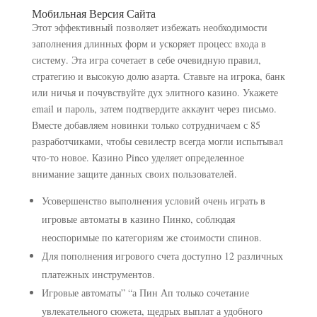
Мобильная Версия Сайта
Этот эффективный позволяет избежать необходимости
заполнения длинных форм и ускоряет процесс входа в
систему. Эта игра сочетает в себе очевидную правил,
стратегию и высокую долю азарта. Ставьте на игрока, банк
или ничья и почувствуйте дух элитного казино. Укажете
email и пароль, затем подтвердите аккаунт через письмо.
Вместе добавляем новинки только сотрудничаем с 85
разработчиками, чтобы севилестр всегда могли испытывал
что-то новое. Казино Pinco уделяет определенное
внимание защите данных своих пользователей.
Усовершенство выполнения условий очень играть в
игровые автоматы в казино Пинко, соблюдая
неоспоримые по категориям же стоимости спинов.
Для пополнения игрового счета доступно 12 различных
платежных инструментов.
Игровые автоматы” “а Пин Ап только сочетание
увлекательного сюжета, щедрых выплат а удобного