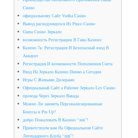
Casino
официальному Сайт Vodka Casino
Вывод расходующихся Из Pinco Casino
Gama Casino Зеркало
возможность Регистрации В Гама Казино:
Казино 7к: Регистрация И Безопасный вход В
Аккаунт
Регистрация И возможности Пополнения Счета
Вход На Зеркало Казино Пинко а Сегодня
Игры С Живыми Дилерами
Официальный Сайт а Рабочее Зеркало Lev Casino
прохода Через Зеркало Вавада
Можно Ли заиметь Персонализированные
Бонусы и Pin Up?
добро Пожаловать В Казино “лев”!
Приветствуем вам На Официальном Сайте
Легендарного Клуба “лев”!