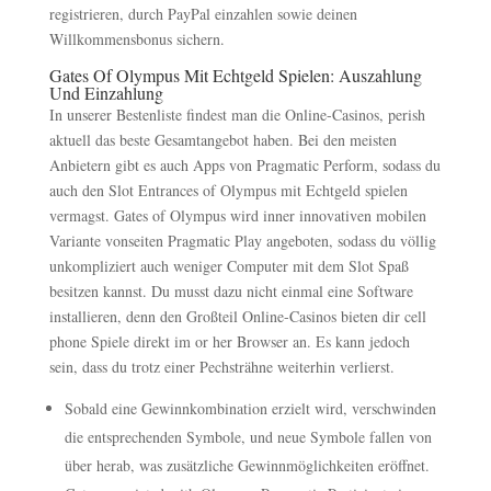
registrieren, durch PayPal einzahlen sowie deinen
Willkommensbonus sichern.
Gates Of Olympus Mit Echtgeld Spielen: Auszahlung
Und Einzahlung
In unserer Bestenliste findest man die Online-Casinos, perish
aktuell das beste Gesamtangebot haben. Bei den meisten
Anbietern gibt es auch Apps von Pragmatic Perform, sodass du
auch den Slot Entrances of Olympus mit Echtgeld spielen
vermagst. Gates of Olympus wird inner innovativen mobilen
Variante vonseiten Pragmatic Play angeboten, sodass du völlig
unkompliziert auch weniger Computer mit dem Slot Spaß
besitzen kannst. Du musst dazu nicht einmal eine Software
installieren, denn den Großteil Online-Casinos bieten dir cell
phone Spiele direkt im or her Browser an. Es kann jedoch
sein, dass du trotz einer Pechsträhne weiterhin verlierst.
Sobald eine Gewinnkombination erzielt wird, verschwinden
die entsprechenden Symbole, und neue Symbole fallen von
über herab, was zusätzliche Gewinnmöglichkeiten eröffnet.