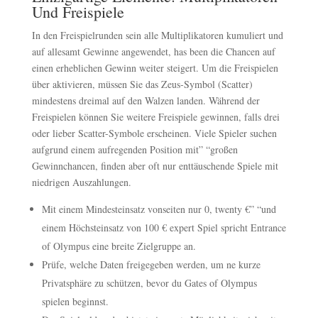
Und Freispiele
In den Freispielrunden sein alle Multiplikatoren kumuliert und
auf allesamt Gewinne angewendet, has been die Chancen auf
einen erheblichen Gewinn weiter steigert. Um die Freispielen
über aktivieren, müssen Sie das Zeus-Symbol (Scatter)
mindestens dreimal auf den Walzen landen. Während der
Freispielen können Sie weitere Freispiele gewinnen, falls drei
oder lieber Scatter-Symbole erscheinen. Viele Spieler suchen
aufgrund einem aufregenden Position mit” “großen
Gewinnchancen, finden aber oft nur enttäuschende Spiele mit
niedrigen Auszahlungen.
Mit einem Mindesteinsatz vonseiten nur 0, twenty €” “und
einem Höchsteinsatz von 100 € expert Spiel spricht Entrance
of Olympus eine breite Zielgruppe an.
Prüfe, welche Daten freigegeben werden, um ne kurze
Privatsphäre zu schützen, bevor du Gates of Olympus
spielen beginnst.