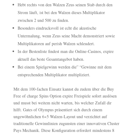
Hebt rechts von den Walzen Zeus seinen Stab durch den
Strom läuft, ist bei den Walzen dieses Multiplikator
zwischen 2 und 500 zu finden.
Besonders eindrucksvoll ist echt die akustische
Untermalung, wenn Zeus seine Macht demonstriert sowie
Multiplikatoren auf perish Walzen schleudert.
In der Bestenliste findest man die Online-Casinos, expire
aktuell das beste Gesamtangebot haben.
Bei einem Spielgewinn werden die” “Gewinne mit dem
entsprechenden Multiplikator multipliziert.
Mit dem 100-fachen Einsatz kannst du zudem über die Buy
Free of charge Spins Option expire Freispiele sofort auslösen
und musst bei weitem nicht warten, bis welcher Zufall dir
hilft. Gates of Olympus präsentiert sich durch einem
ungewöhnlichen 6×5 Walzen-Layout und verzichtet auf
traditionelle Gewinnlinien zugunsten einer innovativen Cluster
Pays Mechanik. Diese Konfiguration erfordert mindestens 8