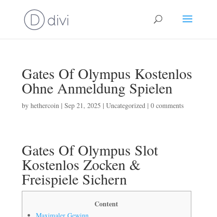
Gates Of Olympus Kostenlos
Ohne Anmeldung Spielen
by
hethercoin
|
Sep 21, 2025
|
Uncategorized
|
0 comments
Gates Of Olympus Slot
Kostenlos Zocken &
Freispiele Sichern
Content
Maximaler Gewinn