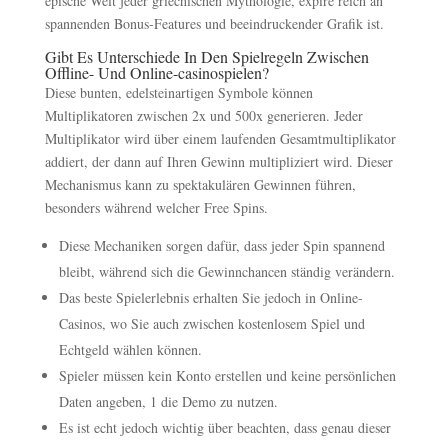
epische Welt jeder griechischen Mythologie, expire reich an
spannenden Bonus-Features und beeindruckender Grafik ist.
Gibt Es Unterschiede In Den Spielregeln Zwischen
Offline- Und Online-casinospielen?
Diese bunten, edelsteinartigen Symbole können
Multiplikatoren zwischen 2x und 500x generieren. Jeder
Multiplikator wird über einem laufenden Gesamtmultiplikator
addiert, der dann auf Ihren Gewinn multipliziert wird. Dieser
Mechanismus kann zu spektakulären Gewinnen führen,
besonders während welcher Free Spins.
Diese Mechaniken sorgen dafür, dass jeder Spin spannend
bleibt, während sich die Gewinnchancen ständig verändern.
Das beste Spielerlebnis erhalten Sie jedoch in Online-
Casinos, wo Sie auch zwischen kostenlosem Spiel und
Echtgeld wählen können.
Spieler müssen kein Konto erstellen und keine persönlichen
Daten angeben, 1 die Demo zu nutzen.
Es ist echt jedoch wichtig über beachten, dass genau dieser