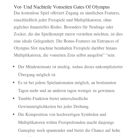
Vor- Und Nachteile Vonseiten Gates Of Olympus
Das kostenlose Spiel offeriert Zugang zu sämtlichen Features,
einschließlich jeder Freispiele und Multiplikatoren, ohne
jegliches finanzielles Risiko. Besonders für Neulinge oder
Zocker, die das Spielkonzept zuerst verstehen möchten, ist dies
eine ideale Gelegenheit. Die Bonus-Features im Entrances of
Olympus Slot machine beinhalten Freispiele darüber hinaus
Multiplikatoren, die vonseiten Zeus selbst ausgelöst” “sein.
Der Mindesteinsatz ist niedrig, sodass dieses unkomplizierter
Übergang möglich ist.
Es ist bei jedem Spielautomaten möglich, an bestimmten
Tagen mehr und an anderen tagen weniger zu gewinnen.
Tumble-Funktion bietet unterschiedliche
Gewinnmöglichkeiten bei jeder Drehung.
Die Komposition von hochwertigen Symbolen und
Multiplikatoren within Freispielrunden macht dasjenige
Gameplay noch spannender und bietet die Chance auf hohe