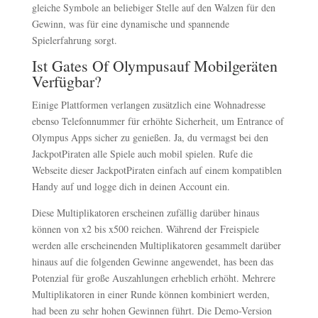
gleiche Symbole an beliebiger Stelle auf den Walzen für den
Gewinn, was für eine dynamische und spannende
Spielerfahrung sorgt.
Ist Gates Of Olympusauf Mobilgeräten
Verfügbar?
Einige Plattformen verlangen zusätzlich eine Wohnadresse
ebenso Telefonnummer für erhöhte Sicherheit, um Entrance of
Olympus Apps sicher zu genießen. Ja, du vermagst bei den
JackpotPiraten alle Spiele auch mobil spielen. Rufe die
Webseite dieser JackpotPiraten einfach auf einem kompatiblen
Handy auf und logge dich in deinen Account ein.
Diese Multiplikatoren erscheinen zufällig darüber hinaus
können von x2 bis x500 reichen. Während der Freispiele
werden alle erscheinenden Multiplikatoren gesammelt darüber
hinaus auf die folgenden Gewinne angewendet, has been das
Potenzial für große Auszahlungen erheblich erhöht. Mehrere
Multiplikatoren in einer Runde können kombiniert werden,
had been zu sehr hohen Gewinnen führt. Die Demo-Version