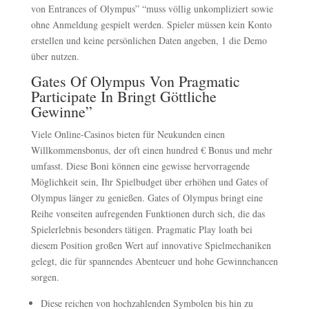
von Entrances of Olympus” “muss völlig unkompliziert sowie
ohne Anmeldung gespielt werden. Spieler müssen kein Konto
erstellen und keine persönlichen Daten angeben, 1 die Demo
über nutzen.
Gates Of Olympus Von Pragmatic
Participate In Bringt Göttliche
Gewinne”
Viele Online-Casinos bieten für Neukunden einen
Willkommensbonus, der oft einen hundred € Bonus und mehr
umfasst. Diese Boni können eine gewisse hervorragende
Möglichkeit sein, Ihr Spielbudget über erhöhen und Gates of
Olympus länger zu genießen. Gates of Olympus bringt eine
Reihe vonseiten aufregenden Funktionen durch sich, die das
Spielerlebnis besonders tätigen. Pragmatic Play loath bei
diesem Position großen Wert auf innovative Spielmechaniken
gelegt, die für spannendes Abenteuer und hohe Gewinnchancen
sorgen.
Diese reichen von hochzahlenden Symbolen bis hin zu