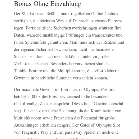
Bonus Ohne Einzahlung
Der Slot ist ausschließlich unter regulierten Online-Casinos
verfügbar, die höchsten Wert auf Datenschutz ebenso Fairness
legen. Fortschrittliche Sicherheitsvorkehrungen schützen Ihre
Daten, während unabhängige Prüfungen ein transparentes und
faires Spielumfeld garantieren. Man muss sich der Risiken und
der eigenen Sicherheit bewusst sein, nicht nur finanzielle
Schäden sondern auch mentale können unter zu großen
Verlusten entstehen. Besonders hervorzuheben sind das
Tumble-Feature und die Multiplikatoren, die selbst kleinere
Gewinne in beachtliche Summen verwandeln können.
Der maximale Gewinn im Entrances of Olympus Position
beträgt 5. 000x des Einsatzes, seemed to be besonders
risikofreudige Zocker anspricht. Dieses hohe Gewinnpotenzial
sorgt für eine zusätzliche Spannung, da die Kombination von
Multiplikatoren sowie Freispielen das Potenzial für große
Auszahlungen erheblich steigert. Der Gates of Olympus Slot
von Pragmatic Play entführt pass away Spieler in noch eine