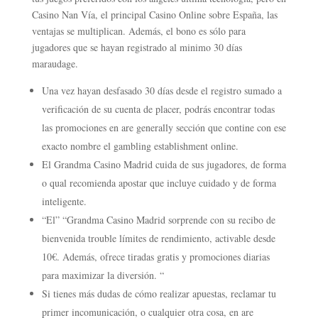
Casino Nan Vía, el principal Casino Online sobre España, las
ventajas se multiplican. Además, el bono es sólo para
jugadores que se hayan registrado al minimo 30 días
maraudage.
Una vez hayan desfasado 30 días desde el registro sumado a
verificación de su cuenta de placer, podrás encontrar todas
las promociones en are generally sección que contine con ese
exacto nombre el gambling establishment online.
El Grandma Casino Madrid cuida de sus jugadores, de forma
o qual recomienda apostar que incluye cuidado y de forma
inteligente.
“El” “Grandma Casino Madrid sorprende con su recibo de
bienvenida trouble límites de rendimiento, activable desde
10€. Además, ofrece tiradas gratis y promociones diarias
para maximizar la diversión. “
Si tienes más dudas de cómo realizar apuestas, reclamar tu
primer incomunicación, o cualquier otra cosa, en are