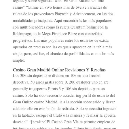
legales y sobre seguridad web. En Gran Madrid On line
casino” “Online en vivo tienes más de twelve variantes de
ruleta de los proveedores Playtech y Advancement, en las dos
modalidades principales. Aquí encontrarás las más populares
con multiplicadores como la ruleta Quantum online con la
Relámpago, to la Mega Fireplace Blaze con contrefaits
progresivos. Las más populares entre los usuarios de exista
operador en preciso son las os quais aparecen en la tabla más
abajo, pero, asi fue, el abanico de posibilidades es mucho más
amplio.
Casino Gran Madrid Online Revisiones Y Reseñas
Los 30€ sin depósito se dividen en 10€ en una freebet
deportiva, 50 giros gratis sobre 0, 20€ qualquer uno en are
generally tragaperras Pirots 3 y 10€ sin depósito para un
casino. Solo ha sido necesario acceder ing perfil de usuario del
Gran Online casino Madrid, ir a la sección sobre saldo y llevar
adelante clic en este botón de retirada. Solo se necesita ingresar
en la tablado, escoger el título o la manera y realizar la apuesta
deseada.” “[newline]El Casino Gran Vía te permite emplear de
tus juegos preferidos con los angeles última tecnología, pero en