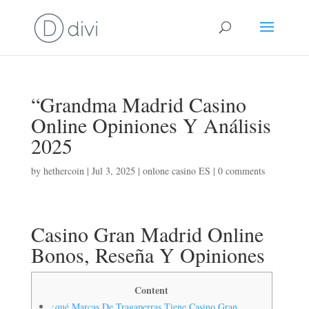
“Grandma Madrid Casino
Online Opiniones Y Análisis
2025
by
hethercoin
|
Jul 3, 2025
|
onlone casino ES
|
0 comments
Casino Gran Madrid Online
Bonos, Reseña Y Opiniones
Content
¿qué Marcas De Tragaperras Tiene Casino Gran