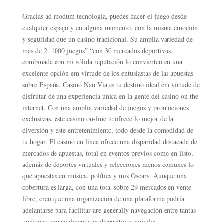
Gracias ad modum tecnología, puedes hacer el juego desde
cualquier espaço y en alguna momento, con la misma emoción
y seguridad que un casino tradicional. Su amplia variedad de
más de 2. 1000 juegos” “con 30 mercados deportivos,
combinada con mi sólida reputación lo convierten en una
excelente opción em virtude de los entusiastas de las apuestas
sobre España. Casino Nan Vía es tu destino ideal em virtude de
disfrutar de una experiencia única en la gente del casino on the
internet. Con una amplia variedad de juegos y promociones
exclusivas, este casino on-line te ofrece lo mejor de la
diversión y este entretenimiento, todo desde la comodidad de
tu hogar. El casino en línea ofrece una disparidad destacada de
mercados de apuestas, total en eventos previos como en listo,
además de deportes virtuales y selecciones menos comunes lo
que apuestas en música, política y mis Oscars. Aunque una
cobertura es larga, con una total sobre 29 mercados en vente
libre, creo que una organización de una plataforma podría
adelantarse para facilitar are generally navegación entre tantas
opciones, especialmente en dispositivos móviles.