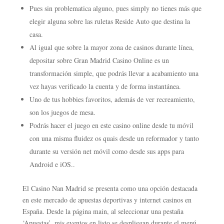
Pues sin problematica alguno, pues simply no tienes más que
elegir alguna sobre las ruletas Reside Auto que destina la
casa.
Al igual que sobre la mayor zona de casinos durante línea,
depositar sobre Gran Madrid Casino Online es un
transformación simple, que podrás llevar a acabamiento una
vez hayas verificado la cuenta y de forma instantánea.
Uno de tus hobbies favoritos, además de ver recreamiento,
son los juegos de mesa.
Podrás hacer el juego en este casino online desde tu móvil
con una misma fluidez os quais desde un reformador y tanto
durante su versión net móvil como desde sus apps para
Android e iOS..
El Casino Nan Madrid se presenta como una opción destacada
en este mercado de apuestas deportivas y internet casinos en
España. Desde la página main, al seleccionar una pestaña
‘Apuestas’, mis eventos en listo se despliegan durante el menú