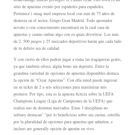
sitio de apuestas evento por españoles para españoles.
Pertenece i smag med empresa local con más de 75 años de
destreza en el sector, Grupo Gran Madrid. Todo apostador
novato o con conocimiento encontrará en la cual casa de
apuestas y casino online algo con os quais divertirse. Los más
de 2. 500 juegos y 25 mercados deportivos harán que cada lado
de tu delirio sea de calidad.
Y con cierto de ellos podrás jugar a todas las tragaperras gratis,
ya que también ofrece algún bono sin depósito. Entre la
grandma variedad de opciones de apuestas disponibles destaca
la opción de “Crear Apuestas”. Con ella usted puede ingresar
en su ticket de 2 a seis selecciones para maximizar mis
premios. Por tipo, esta es la apuesta ficticia sobre la UEFA
Champions League (Liga de Campeones de la UEFA) que
realiza uso de distintas mercados. Estas 3 disciplinas no
solitary destacan” “por lo beneficioso sobre sus cuotas, estrella
por la pluralidad de opciones para apuestas que admiten, e
incluso are generally opción de apostar en vivo.