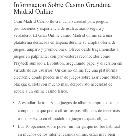
Información Sobre Casino Grandma
Madrid Online
Gran Madrid Casino lleva mucha variedad para juegos,
promociones y experiencia de usufructuario segura y
verdadero. El Gran Online casino Madrid online sera una
plataforma destacada en España durante su amplia oferta de
juegos, amparo y promociones. Ofrece desde tragamonedas a
juegos en palpitante, con proveedores reconocidos como
Playtech sumado a Evolution, asegurando papel y diversión em
virtude de sus usuarios. Un casino online fue una plataforma
electronic donde puedes usar de juegos sobre azar como ruleta,
blackjack, slots con mucho más, desprovisto necesidad de
acudir a un online casino físico.
A estudiar de tratarse de juegos de albur, siempre existe un
componente que podra cifrar tus posibilidades de tener más
o menos éxito en el modelo de juego os quais elijas.
Las 10 opciones sobre póker, un intriga que no fue habitual
en muchos de los internet casinos online, están muy bien