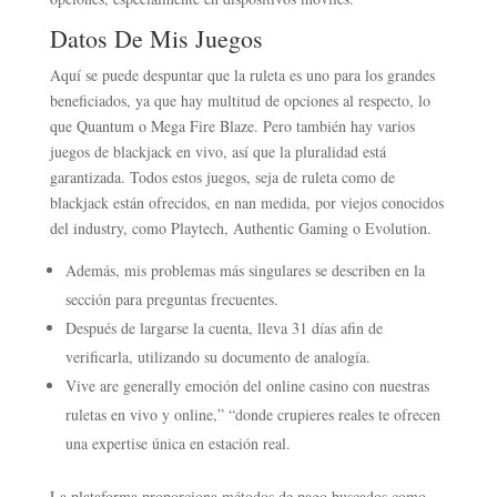
Datos De Mis Juegos
Aquí se puede despuntar que la ruleta es uno para los grandes
beneficiados, ya que hay multitud de opciones al respecto, lo
que Quantum o Mega Fire Blaze. Pero también hay varios
juegos de blackjack en vivo, así que la pluralidad está
garantizada. Todos estos juegos, seja de ruleta como de
blackjack están ofrecidos, en nan medida, por viejos conocidos
del industry, como Playtech, Authentic Gaming o Evolution.
Además, mis problemas más singulares se describen en la
sección para preguntas frecuentes.
Después de largarse la cuenta, lleva 31 días afin de
verificarla, utilizando su documento de analogía.
Vive are generally emoción del online casino con nuestras
ruletas en vivo y online,” “donde crupieres reales te ofrecen
una expertise única en estación real.
La plataforma proporciona métodos de pago buscados como