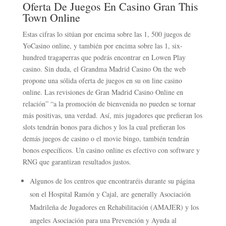
Oferta De Juegos En Casino Gran This
Town Online
Estas cifras lo sitúan por encima sobre las 1, 500 juegos de
YoCasino online, y también por encima sobre las 1, six-
hundred tragaperras que podrás encontrar en Lowen Play
casino. Sin duda, el Grandma Madrid Casino On the web
propone una sólida oferta de juegos en su on line casino
online. Las revisiones de Gran Madrid Casino Online en
relación” “a la promoción de bienvenida no pueden se tornar
más positivas, una verdad. Así, mis jugadores que prefieran los
slots tendrán bonos para dichos y los la cual prefieran los
demás juegos de casino o el movie bingo, también tendrán
bonos específicos. Un casino online es efectivo con software y
RNG que garantizan resultados justos.
Algunos de los centros que encontraréis durante su página
son el Hospital Ramón y Cajal, are generally Asociación
Madrileña de Jugadores en Rehabilitación (AMAJER) y los
angeles Asociación para una Prevención y Ayuda al