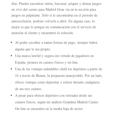
días. Puedes encontrar ruleta, baccarat, póquer y demas juegos
en vivo del casino para Madrid Gran via en la sección para
juegos en palpitante. Sólo si te encontrabas en el periodo de
autoexclusión, podrías volverla a abrir. En alguna caso, lo
mejor es que lo pongas en comunicación con el servicio de
atención al cliente y encuentres la solución.
Al poder escolher a tantas formas de pago, siempre habrá
alguna que te sea propio.
Una marca lawful y segura em virtude de jugadores en
España, pionera en casinos físicos y on-line.
Una de las ventajas indudables child los depósitos a partir de
1€ a través de Bizum, la propuesta inmejorable. Por un lado,
ofrece ventajas como depositar y retirar durante cualquiera
de sus tres casinos.
A pesar para ofrecer depósitos con retiradas desde sus
casinos físicos, según mi análisis Grandma Madrid Casino
On-line se encuentra en la media baja de sector.