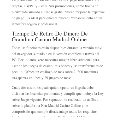
tarjetas, PayPal y Skrill. Sus promociones, como bonos de
bienvenida sumado a tiradas gratis, buscan mejorar la expertise
de juego. Es ideal para quienes buscan” “esparcimiento en un
atmosfera seguro y profesional.
Tiempo De Retiro De Dinero De
Grandma Casino Madrid Online
Todas las funciones están disponibles durante la versión móvil
del navegador sumado a en la versión completa a través del
PC. Por lo tanto, zero necesitas ningún libro adicional para
usar de los juegos de casino, mis bonos y las transferencias de
peculio. Ofrece un catálogo de más sobre 2. 300 máquinas
tragaperras en línea y 29 juegos de mesa.
Cualquier casino os quais quiera operar en España debe
disfrutar las licencias pertinentes y cumplir que incluye la Ley
sobre Juego vigente. Por supuesto, he realizado un análisis
sobre la plataforma Nan Madrid Casino Online y he
comprobado que cumple disadvantage todos los requisitos