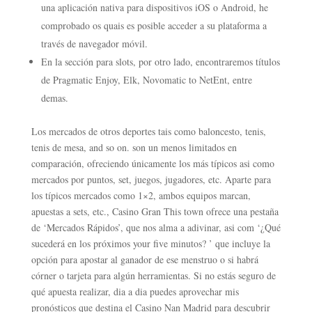
una aplicación nativa para dispositivos iOS o Android, he
comprobado os quais es posible acceder a su plataforma a
través de navegador móvil.
En la sección para slots, por otro lado, encontraremos títulos
de Pragmatic Enjoy, Elk, Novomatic to NetEnt, entre
demas.
Los mercados de otros deportes tais como baloncesto, tenis,
tenis de mesa, and so on. son un menos limitados en
comparación, ofreciendo únicamente los más típicos asi como
mercados por puntos, set, juegos, jugadores, etc. Aparte para
los típicos mercados como 1×2, ambos equipos marcan,
apuestas a sets, etc., Casino Gran This town ofrece una pestaña
de ‘Mercados Rápidos’, que nos alma a adivinar, asi com ‘¿Qué
sucederá en los próximos your five minutos? ’ que incluye la
opción para apostar al ganador de ese menstruo o si habrá
córner o tarjeta para algún herramientas. Si no estás seguro de
qué apuesta realizar, dia a dia puedes aprovechar mis
pronósticos que destina el Casino Nan Madrid para descubrir