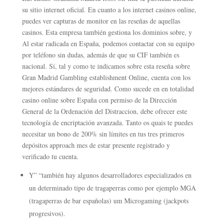
su sitio internet oficial. En cuanto a los internet casinos online,
puedes ver capturas de monitor en las reseñas de aquellas
casinos. Esta empresa también gestiona los dominios sobre, y
Al estar radicada en España, podemos contactar con su equipo
por teléfono sin dudas, además de que su CIF también es
nacional. Sí, tal y como te indicamos sobre esta reseña sobre
Gran Madrid Gambling establishment Online, cuenta con los
mejores estándares de seguridad. Como sucede en en totalidad
casino online sobre España con permiso de la Dirección
General de la Ordenación del Distraccion, debe ofrecer este
tecnología de encriptación avanzada. Tanto os quais te puedes
necesitar un bono de 200% sin límites en tus tres primeros
depósitos approach mes de estar presente registrado y
verificado tu cuenta.
Y” “también hay algunos desarrolladores especializados en
un determinado tipo de tragaperras como por ejemplo MGA
(tragaperras de bar españolas) um Microgaming (jackpots
progresivos).