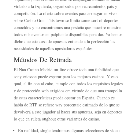
violado a la izquierda, organizados por recreamiento, país y
competición. La oferta sobre eventos para arriesgar en vivo
sobre Casino Gran This town se limita some sort of deportes
conocidos y no encontramos una pestaña que muestre muestre
todos mis eventos en palpitante disponibles para dar. Ya hemos
dicho que esta casa de apuestas entiende a la perfección las
necesidades de aquellas apostadores españoles.
Métodos De Retirada
El Nan Casino Madrid on-line ofrece toda una fiabilidad que
sony ericsson puede esperar para los mejores casinos. Y es o
qual, al fin con al cabo, cumple con todos los requisitos legales
y de protección web exigidos em virtude de que una trampolín
de estas características pueda operar en España. Cuando ze
habla de RTP se refiere way porcentaje estimado de lo que se
devolverá a este jugador al hacer sus apuestas, seja en deportes
lo que en ruleta oughout otras variantes de casino.
En realidad, single tendremos algunas selecciones de video