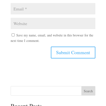
Save my name, email, and website in this browser for the
next time I comment.
Search
Recent Posts