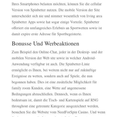
Ihres Smartphones belasten möchten, können Sie die cellular
Version von Spinbetter nutzen. Die mobile Version der Site
unterscheidet sich nie und nimmer wesentlich von living area
Spinbetter Apps sowie hat sogar einige Vorteile. Spinbetter
offeriert ein umfangreiches Erlebnis an Sportwetten sowie ist
damit expire erste Adresse für Sportbegeisterte.
Bonusse Und Werbeaktionen
Zum Beispiel den Online-Chat, jeder in der Desktop- und der
mobilen Version der Web site sowie in welcher Android-
Anwendung verfügbar ist auch. Die Spinbetter-Linie
ermöglicht es Ihnen, bei weitem nicht nur auf zukünftige
Ereignisse zu wetten, sondern auch auf Spiele, die nun
begonnen haben. Dies ist eine zusätzliche Möglichkeit für
family room Kunden, eine Wette auf angemessene
Bedingungen abzuschließen. Dennoch, wenn es Ihnen
bedeutsam ist, damit die Tisch- und Kartenspiele auf RNG
throughout eine getrennte Kategorie ausgezeichnet werden,
besuchen Sie die Website vom NeedForSpin Casino. Und wenn