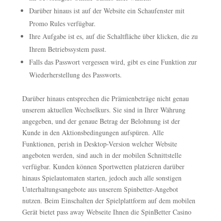
Darüber hinaus ist auf der Website ein Schaufenster mit
Promo Rules verfügbar.
Ihre Aufgabe ist es, auf die Schaltfläche über klicken, die zu
Ihrem Betriebssystem passt.
Falls das Passwort vergessen wird, gibt es eine Funktion zur
Wiederherstellung des Passworts.
Darüber hinaus entsprechen die Prämienbeträge nicht genau
unserem aktuellen Wechselkurs. Sie sind in Ihrer Währung
angegeben, und der genaue Betrag der Belohnung ist der
Kunde in den Aktionsbedingungen aufspüren. Alle
Funktionen, perish in Desktop-Version welcher Website
angeboten werden, sind auch in der mobilen Schnittstelle
verfügbar. Kunden können Sportwetten platzieren darüber
hinaus Spielautomaten starten, jedoch auch alle sonstigen
Unterhaltungsangebote aus unserem Spinbetter-Angebot
nutzen. Beim Einschalten der Spielplattform auf dem mobilen
Gerät bietet pass away Webseite Ihnen die SpinBetter Casino