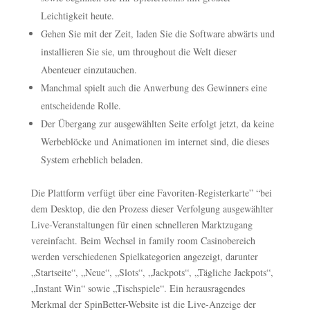
Leichtigkeit heute.
Gehen Sie mit der Zeit, laden Sie die Software abwärts und
installieren Sie sie, um throughout die Welt dieser
Abenteuer einzutauchen.
Manchmal spielt auch die Anwerbung des Gewinners eine
entscheidende Rolle.
Der Übergang zur ausgewählten Seite erfolgt jetzt, da keine
Werbeblöcke und Animationen im internet sind, die dieses
System erheblich beladen.
Die Plattform verfügt über eine Favoriten-Registerkarte” “bei
dem Desktop, die den Prozess dieser Verfolgung ausgewählter
Live-Veranstaltungen für einen schnelleren Marktzugang
vereinfacht. Beim Wechsel in family room Casinobereich
werden verschiedenen Spielkategorien angezeigt, darunter
„Startseite“, „Neue“, „Slots“, „Jackpots“, „Tägliche Jackpots“,
„Instant Win“ sowie „Tischspiele“. Ein herausragendes
Merkmal der SpinBetter-Website ist die Live-Anzeige der