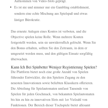
Aufkommen von Video-Slots geprägt.
Es ist nie und nimmer nur ein Gambling establishment,
sondern eine echte Mischung aus Spielspaß und etwas
lästiger Bürokratie.
Das erneute Anlegen eines Kontos ist verboten, und die
Objective spielen keine Rolle. Wenn mehrere Konten
festgestellt werden, sein sie unwiderruflich gelöscht. Wenn Sie
den Bonus erhalten, sollten Sie den Zeitraum, in dem er
umgesetzt werden muss, und den gültigen Einsatz sorgfältig
überwachen.
Kann Ich Bei Spinbetter Weniger Registrierung Spielen?
Die Plattform bietet noch eine große Anzahl von Spielen
führender Entwickler, die den Spielern Zugang zu den
neuesten Innovationen sowie beliebten Klassikern offerieren.
Die Abteilung für Spielautomaten umfasst Tausende von
Spielen für jeden Geschmack, von bekannten Spielautomaten
bis hin zu hin zu innovativen Slots mit 1er Vielzahl von
Funktionen. Der Bereich dieser Tischspiele bietet allesamt