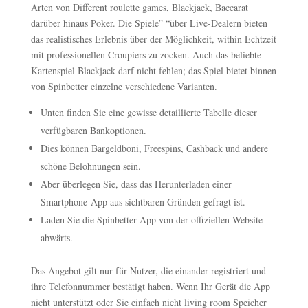
Arten von Different roulette games, Blackjack, Baccarat
darüber hinaus Poker. Die Spiele” “über Live-Dealern bieten
das realistisches Erlebnis über der Möglichkeit, within Echtzeit
mit professionellen Croupiers zu zocken. Auch das beliebte
Kartenspiel Blackjack darf nicht fehlen; das Spiel bietet binnen
von Spinbetter einzelne verschiedene Varianten.
Unten finden Sie eine gewisse detaillierte Tabelle dieser
verfügbaren Bankoptionen.
Dies können Bargeldboni, Freespins, Cashback und andere
schöne Belohnungen sein.
Aber überlegen Sie, dass das Herunterladen einer
Smartphone-App aus sichtbaren Gründen gefragt ist.
Laden Sie die Spinbetter-App von der offiziellen Website
abwärts.
Das Angebot gilt nur für Nutzer, die einander registriert und
ihre Telefonnummer bestätigt haben. Wenn Ihr Gerät die App
nicht unterstützt oder Sie einfach nicht living room Speicher