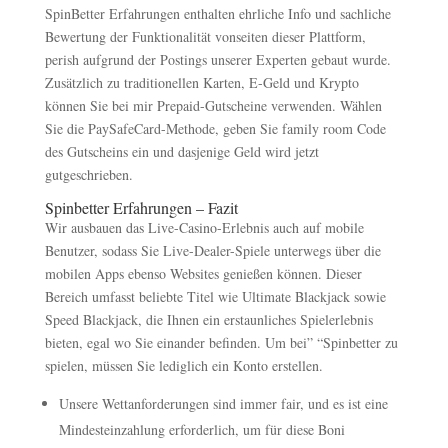
SpinBetter Erfahrungen enthalten ehrliche Info und sachliche
Bewertung der Funktionalität vonseiten dieser Plattform,
perish aufgrund der Postings unserer Experten gebaut wurde.
Zusätzlich zu traditionellen Karten, E-Geld und Krypto
können Sie bei mir Prepaid-Gutscheine verwenden. Wählen
Sie die PaySafeCard-Methode, geben Sie family room Code
des Gutscheins ein und dasjenige Geld wird jetzt
gutgeschrieben.
Spinbetter Erfahrungen – Fazit
Wir ausbauen das Live-Casino-Erlebnis auch auf mobile
Benutzer, sodass Sie Live-Dealer-Spiele unterwegs über die
mobilen Apps ebenso Websites genießen können. Dieser
Bereich umfasst beliebte Titel wie Ultimate Blackjack sowie
Speed Blackjack, die Ihnen ein erstaunliches Spielerlebnis
bieten, egal wo Sie einander befinden. Um bei” “Spinbetter zu
spielen, müssen Sie lediglich ein Konto erstellen.
Unsere Wettanforderungen sind immer fair, und es ist eine
Mindesteinzahlung erforderlich, um für diese Boni