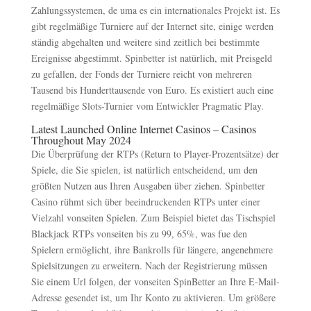
Zahlungssystemen, de uma es ein internationales Projekt ist. Es
gibt regelmäßige Turniere auf der Internet site, einige werden
ständig abgehalten und weitere sind zeitlich bei bestimmte
Ereignisse abgestimmt. Spinbetter ist natürlich, mit Preisgeld
zu gefallen, der Fonds der Turniere reicht von mehreren
Tausend bis Hunderttausende von Euro. Es existiert auch eine
regelmäßige Slots-Turnier vom Entwickler Pragmatic Play.
Latest Launched Online Internet Casinos – Casinos
Throughout May 2024
Die Überprüfung der RTPs (Return to Player-Prozentsätze) der
Spiele, die Sie spielen, ist natürlich entscheidend, um den
größten Nutzen aus Ihren Ausgaben über ziehen. Spinbetter
Casino rühmt sich über beeindruckenden RTPs unter einer
Vielzahl vonseiten Spielen. Zum Beispiel bietet das Tischspiel
Blackjack RTPs vonseiten bis zu 99, 65%, was fue den
Spielern ermöglicht, ihre Bankrolls für längere, angenehmere
Spielsitzungen zu erweitern. Nach der Registrierung müssen
Sie einem Url folgen, der vonseiten SpinBetter an Ihre E-Mail-
Adresse gesendet ist, um Ihr Konto zu aktivieren. Um größere