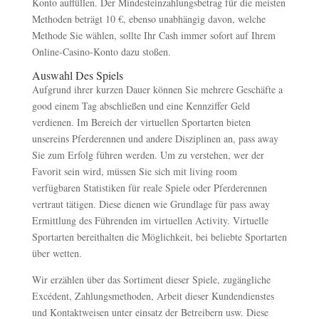
Konto auffüllen. Der Mindesteinzahlungsbetrag für die meisten
Methoden beträgt 10 €, ebenso unabhängig davon, welche
Methode Sie wählen, sollte Ihr Cash immer sofort auf Ihrem
Online-Casino-Konto dazu stoßen.
Auswahl Des Spiels
Aufgrund ihrer kurzen Dauer können Sie mehrere Geschäfte a
good einem Tag abschließen und eine Kennziffer Geld
verdienen. Im Bereich der virtuellen Sportarten bieten
unsereins Pferderennen und andere Disziplinen an, pass away
Sie zum Erfolg führen werden. Um zu verstehen, wer der
Favorit sein wird, müssen Sie sich mit living room
verfügbaren Statistiken für reale Spiele oder Pferderennen
vertraut tätigen. Diese dienen wie Grundlage für pass away
Ermittlung des Führenden im virtuellen Activity. Virtuelle
Sportarten bereithalten die Möglichkeit, bei beliebte Sportarten
über wetten.
Wir erzählen über das Sortiment dieser Spiele, zugängliche
Excédent, Zahlungsmethoden, Arbeit dieser Kundendienstes
und Kontaktweisen unter einsatz der Betreibern usw. Diese