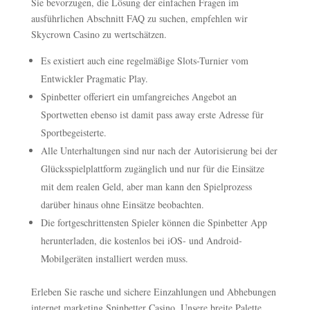
Sie bevorzugen, die Lösung der einfachen Fragen im
ausführlichen Abschnitt FAQ zu suchen, empfehlen wir
Skycrown Casino zu wertschätzen.
Es existiert auch eine regelmäßige Slots-Turnier vom
Entwickler Pragmatic Play.
Spinbetter offeriert ein umfangreiches Angebot an
Sportwetten ebenso ist damit pass away erste Adresse für
Sportbegeisterte.
Alle Unterhaltungen sind nur nach der Autorisierung bei der
Glücksspielplattform zugänglich und nur für die Einsätze
mit dem realen Geld, aber man kann den Spielprozess
darüber hinaus ohne Einsätze beobachten.
Die fortgeschrittensten Spieler können die Spinbetter App
herunterladen, die kostenlos bei iOS- und Android-
Mobilgeräten installiert werden muss.
Erleben Sie rasche und sichere Einzahlungen und Abhebungen
internet marketing Spinbetter Casino. Unsere breite Palette