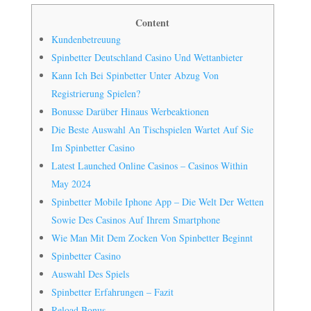
Content
Kundenbetreuung
Spinbetter Deutschland Casino Und Wettanbieter
Kann Ich Bei Spinbetter Unter Abzug Von
Registrierung Spielen?
Bonusse Darüber Hinaus Werbeaktionen
Die Beste Auswahl An Tischspielen Wartet Auf Sie
Im Spinbetter Casino
Latest Launched Online Casinos – Casinos Within
May 2024
Spinbetter Mobile Iphone App – Die Welt Der Wetten
Sowie Des Casinos Auf Ihrem Smartphone
Wie Man Mit Dem Zocken Von Spinbetter Beginnt
Spinbetter Casino
Auswahl Des Spiels
Spinbetter Erfahrungen – Fazit
Reload Bonus