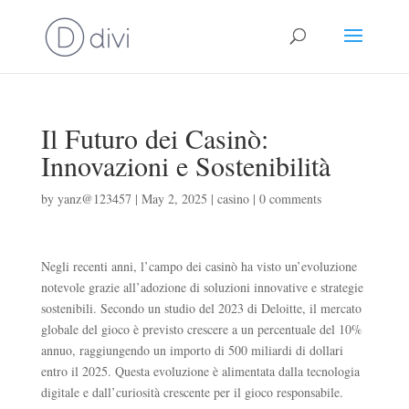
Il Futuro dei Casinò:
Innovazioni e Sostenibilità
by
yanz@123457
|
May 2, 2025
|
casino
|
0 comments
Negli recenti anni, l’campo dei casinò ha visto un’evoluzione
notevole grazie all’adozione di soluzioni innovative e strategie
sostenibili. Secondo un studio del 2023 di Deloitte, il mercato
globale del gioco è previsto crescere a un percentuale del 10%
annuo, raggiungendo un importo di 500 miliardi di dollari
entro il 2025. Questa evoluzione è alimentata dalla tecnologia
digitale e dall’curiosità crescente per il gioco responsabile.