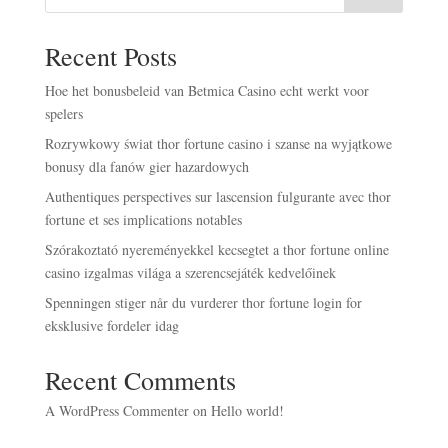
Recent Posts
Hoe het bonusbeleid van Betmica Casino echt werkt voor
spelers
Rozrywkowy świat thor fortune casino i szanse na wyjątkowe
bonusy dla fanów gier hazardowych
Authentiques perspectives sur lascension fulgurante avec thor
fortune et ses implications notables
Szórakoztató nyereményekkel kecsegtet a thor fortune online
casino izgalmas világa a szerencsejáték kedvelőinek
Spenningen stiger når du vurderer thor fortune login for
eksklusive fordeler idag
Recent Comments
A WordPress Commenter
on
Hello world!