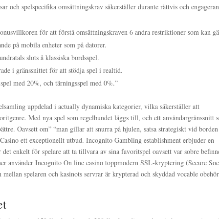
sar och spelspecifika omsättningskrav säkerställer durante rättvis och engagera
onusvillkoren för att förstå omsättningskraven 6 andra restriktioner som kan gä
ande på mobila enheter som på datorer.
undratals slots å klassiska bordsspel.
e i gränssnittet för att stödja spel i realtid.
 spel med 20%, och tärningsspel med 0%.”
lsamling uppdelad i actually dynamiska kategorier, vilka säkerställer att
oritgenre. Med nya spel som regelbundet läggs till, och ett användargränssnitt
ättre. Oavsett om” “man gillar att snurra på hjulen, satsa strategiskt vid borden
oCasino ett exceptionellt utbud. Incognito Gambling establishment erbjuder en
det enkelt för spelare att ta tillvara av sina favoritspel oavsett var sobre befinn
tioner använder Incognito On line casino toppmodern SSL-kryptering (Secure So
n mellan spelaren och kasinots servrar är krypterad och skyddad vocable obehör
et