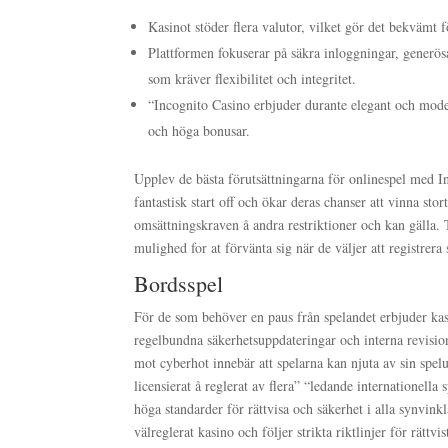
Kasinot stöder flera valutor, vilket gör det bekvämt f
Plattformen fokuserar på säkra inloggningar, generösa
som kräver flexibilitet och integritet.
“Incognito Casino erbjuder durante elegant och mode
och höga bonusar.
Upplev de bästa förutsättningarna för onlinespel med In
fantastisk start off och ökar deras chanser att vinna sto
omsättningskraven å andra restriktioner och kan gälla. 
mulighed for at förvänta sig när de väljer att registrera
Bordsspel
För de som behöver en paus från spelandet erbjuder kas
regelbundna säkerhetsuppdateringar och interna revisione
mot cyberhot innebär att spelarna kan njuta av sin spelu
licensierat å reglerat av flera” “ledande internationella
höga standarder för rättvisa och säkerhet i alla synvinkl
välreglerat kasino och följer strikta riktlinjer för rätt