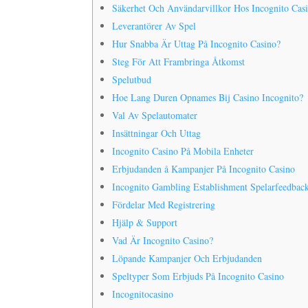
Säkerhet Och Användarvillkor Hos Incognito Cas
Leverantörer Av Spel
Hur Snabba Är Uttag På Incognito Casino?
Steg För Att Frambringa Åtkomst
Spelutbud
Hoe Lang Duren Opnames Bij Casino Incognito?
Val Av Spelautomater
Insättningar Och Uttag
Incognito Casino På Mobila Enheter
Erbjudanden å Kampanjer På Incognito Casino
Incognito Gambling Establishment Spelarfeedbac
Fördelar Med Registrering
Hjälp & Support
Vad Är Incognito Casino?
Löpande Kampanjer Och Erbjudanden
Speltyper Som Erbjuds På Incognito Casino
Incognitocasino