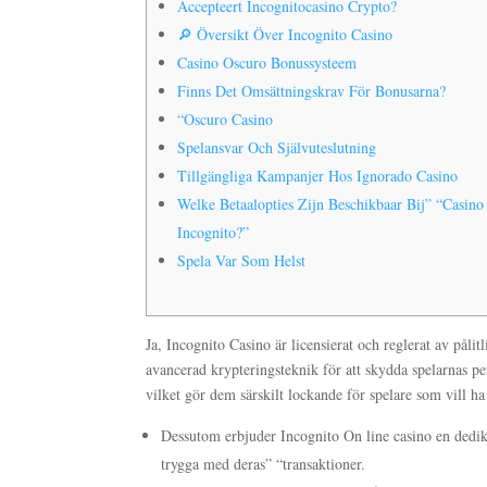
Accepteert Incognitocasino Crypto?
🔎 Översikt Över Incognito Casino
Casino Oscuro Bonussysteem
Finns Det Omsättningskrav För Bonusarna?
“Oscuro Casino
Spelansvar Och Självuteslutning
Tillgängliga Kampanjer Hos Ignorado Casino
Welke Betaalopties Zijn Beschikbaar Bij” “Casino
Incognito?”
Spela Var Som Helst
Ja, Incognito Casino är licensierat och reglerat av påli
avancerad krypteringsteknik för att skydda spelarnas per
vilket gör dem särskilt lockande för spelare som vill ha 
Dessutom erbjuder Incognito On line casino en dediker
trygga med deras” “transaktioner.