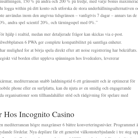
a insättningen, 150 % på andra och 200 % på tredje, med varje bonus maximerad 
 du logga within på ditt konto och utforska de stora underhållningsalternativen 
ste användas inom den angivna tidsgränsen – vanligtvis 7 dagar – annars tas de
0%, andra spel scientif 20%, och tärningsspel med 0%.”
för hjälp i realtid, medan mer detaljerade frågor kan skickas via e-post.
ilwebbplatsen 6 PWA ger complete kompatibilitet på samtliga enheter.
ar mulighed for at börja spela direkt efter att noise registrering har bekräftats.
ategiskt vid borden eller uppleva spänningen hos livedealers, levererar
kärmar, mediterranean snabb laddningstid 6 ett gränssnitt och är optimerat för
mobile phone eller en surfplatta, kan du njuta av en smidig och engagerande
a organisationer som tillhandahåller stöd och rådgivning för spelare med
r Hos Incognito Casino
en mediterranean högre maxgränser 6 bättre konverteringsnivåer. Programmet 
ydande fördelar. Nya depilare får ett generöst välkomsterbjudande i tre steg up