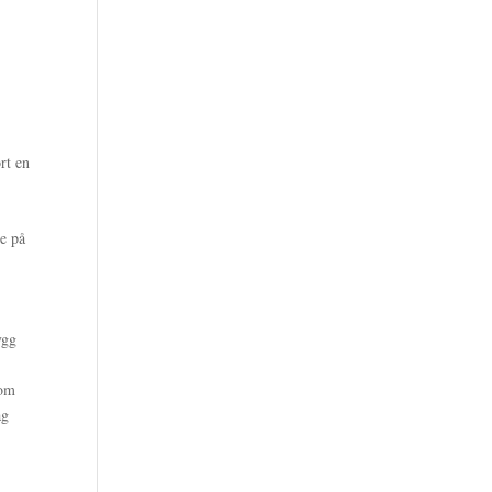
ort en
e på
ygg
som
ag