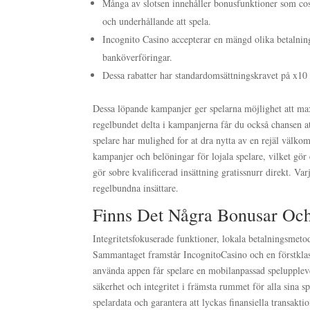
Många av slotsen innehåller bonusfunktioner som cos
och underhållande att spela.
Incognito Casino accepterar en mängd olika betalnin
banköverföringar.
Dessa rabatter har standardomsättningskravet på x10
Dessa löpande kampanjer ger spelarna möjlighet att ma
regelbundet delta i kampanjerna får du också chansen at
spelare har mulighed for at dra nytta av en rejäl välk
kampanjer och belöningar för lojala spelare, vilket gör 
gör sobre kvalificerad insättning gratissnurr direkt. Var
regelbundna insättare.
Finns Det Några Bonusar Oc
Integritetsfokuserade funktioner, lokala betalningsmetode
Sammantaget framstår IncognitoCasino och en förstklas
använda appen får spelare en mobilanpassad spelupplev
säkerhet och integritet i främsta rummet för alla sina sp
spelardata och garantera att lyckas finansiella transaktio