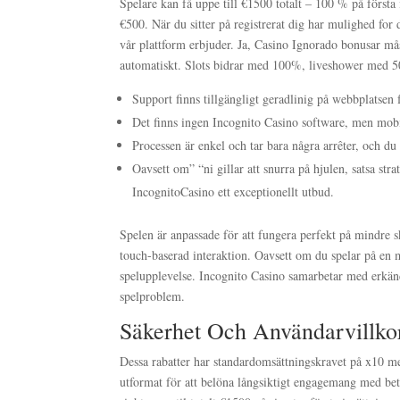
Spelare kan få uppe till €1500 totalt – 100 % på först
€500. När du sitter på registrerat dig har mulighed for
vår plattform erbjuder. Ja, Casino Ignorado bonusar må
automatiskt. Slots bidrar med 100%, liveshower med 5
Support finns tillgängligt geradlinig på webbplatsen 
Det finns ingen Incognito Casino software, men mob
Processen är enkel och tar bara några arrêter, och du h
Oavsett om” “ni gillar att snurra på hjulen, satsa str
IncognitoCasino ett exceptionellt utbud.
Spelen är anpassade för att fungera perfekt på mindre s
touch-baserad interaktion. Oavsett om du spelar på en 
spelupplevelse. Incognito Casino samarbetar med erkänd
spelproblem.
Säkerhet Och Användarvillko
Dessa rabatter har standardomsättningskravet på x10 m
utformat för att belöna långsiktigt engagemang med bet