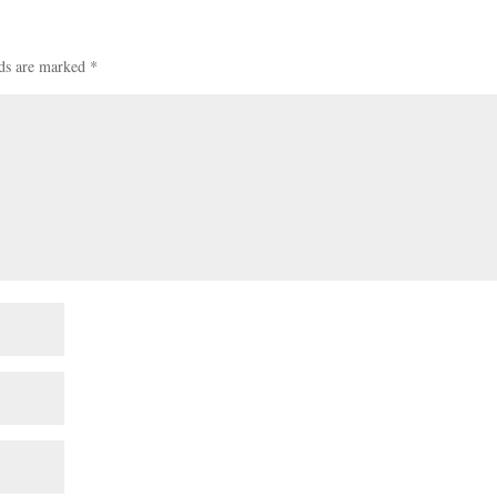
lds are marked
*