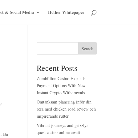
ct & Social Media
Hether Whitepaper
Search
Recent Posts
Zombillion Casino Expands
Payment Options With New
Instant Crypto Withdrawals
.
Omtänksam planering inför din
if
resa med chicken road review och
inspirerande rutter
Vibrant journeys and grizzlys
quest casino online await
r. Bu