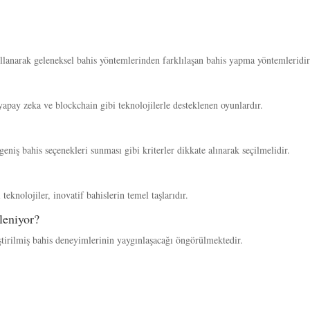
kullanarak geleneksel bahis yöntemlerinden farklılaşan bahis yapma yöntemleridir
, yapay zeka ve blockchain gibi teknolojilerle desteklenen oyunlardır.
 geniş bahis seçenekleri sunması gibi kriterler dikkate alınarak seçilmelidir.
teknolojiler, inovatif bahislerin temel taşlarıdır.
leniyor?
eştirilmiş bahis deneyimlerinin yaygınlaşacağı öngörülmektedir.