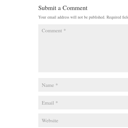
Submit a Comment
Your email address will not be published.
Required fie