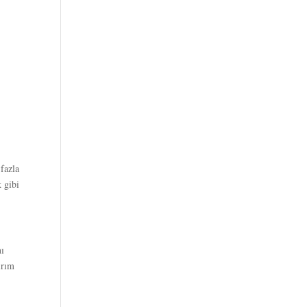
 fazla
k gibi
nı
ırım
e