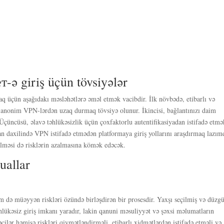
-ə giriş üçün tövsiyələr
q üçün aşağıdakı məsləhətlərə əməl etmək vacibdir. İlk növbədə, etibarlı və
 anonim VPN-lərdən uzaq durmaq tövsiyə olunur. İkincisi, bağlantınızı daim
Üçüncüsü, əlavə təhlükəsizlik üçün çoxfaktorlu autentifikasiyadan istifadə etmə
n daxilində VPN istifadə etmədən platformaya giriş yollarını araşdırmaq lazımd
lməsi də risklərin azalmasına kömək edəcək.
uallar
 də müəyyən riskləri özündə birləşdirən bir prosesdir. Yaxşı seçilmiş və düzg
ükəsiz giriş imkanı yaradır, lakin qanuni məsuliyyət və şəxsi məlumatların
əçilər həmişə riskləri qiymətləndirməli, etibarlı xidmətlərdən istifadə etməli və