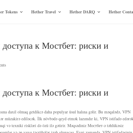
er Tokens
Hether Travel
Hether DARQ
Hether Conta
доступа к Мостбет: риски и
ents
доступа к Мостбет: риски и
sına daxil olmaq getdikcə daha populyar üsul halına gəlir. Bu məqalədə, VPN
yələr müzakirə ediləcək. İlk növbədə qeyd etmək lazımdır ki, VPN istifadə edərə
 və texniki riskləri də özü ilə gətirir. Məqsədiniz Мостбет-ə təhlükəsiz
qamlar və ən yaxşı təcrübələr izah olunacaq. Eyni zamanda, VPN istifadəsinin