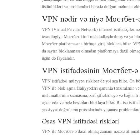
üstünlükləri və problemləri barədə dolğun məlumat əld
VPN nədir və niyə Мостбет-ə
VPN (Virtual Private Network) internet istifadəçilərinə
texnologiya Мостбет kimi məhdudlaşdırılmış və ya blok
Мостбет platformasına birbaşa giriş bloklana bilər. VPN
da saytın bloklanması olmadan platformaya daxil olm
üçün də faydalıdır.
VPN istifadəsinin Мостбет-ə g
VPN istifadəsi müəyyən risklərə də yol aça bilər. Ən b
VPN ilə blok aşma fəaliyyətləri qanunla tənzimlənir və
məlumatlarının sızmasına, zəif şifrələməyə və bağlantı 
aşkar edə və belə hesabları bloklaya bilər. Bu isə istifa
şəxsiyyət doğrulama proseslərində yaşanası problemlərd
Əsas VPN istifadəsi riskləri
VPN ilə Мостбет-ə daxil olmaq zamanı nəzərə alınmalı r