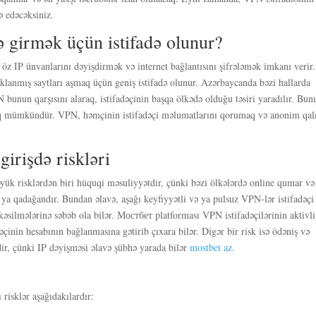
ə edəcəksiniz.
 girmək üçün istifadə olunur?
 öz IP ünvanlarını dəyişdirmək və internet bağlantısını şifrələmək imkanı verir
lanmış saytları aşmaq üçün geniş istifadə olunur. Azərbaycanda bəzi hallarda
 bunun qarşısını alaraq, istifadəçinin başqa ölkədə olduğu təsiri yaradılır. Bun
aq mümkündür. VPN, həmçinin istifadəçi məlumatlarını qorumaq və anonim qa
irişdə riskləri
öyük risklərdən biri hüquqi məsuliyyətdir, çünki bəzi ölkələrdə online qumar və
 ya qadağandır. Bundan əlavə, aşağı keyfiyyətli və ya pulsuz VPN-lər istifadəçi
kəsilmələrinə səbəb ola bilər. Мостбет platforması VPN istifadəçilərinin aktivli
dəçinin hesabının bağlanmasına gətirib çıxara bilər. Digər bir risk isə ödəniş və
ir, çünki IP dəyişməsi əlavə şübhə yarada bilər
mostbet az
.
isklər aşağıdakılardır: