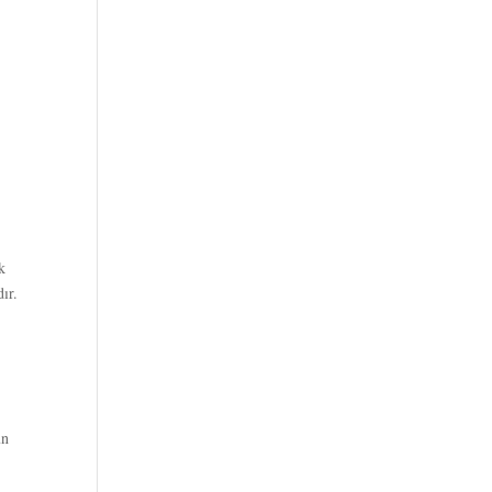
k
ır.
ün