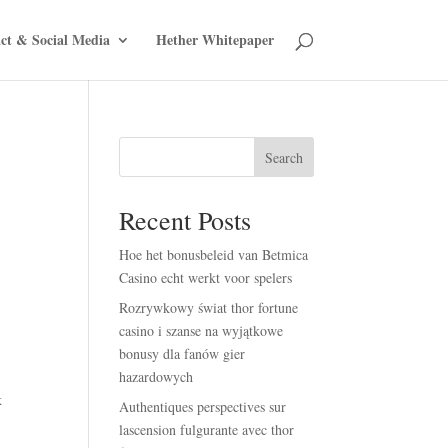
ct & Social Media
Hether Whitepaper
Search
Recent Posts
Hoe het bonusbeleid van Betmica
Casino echt werkt voor spelers
Rozrywkowy świat thor fortune
casino i szanse na wyjątkowe
bonusy dla fanów gier
hazardowych
k
Authentiques perspectives sur
lascension fulgurante avec thor