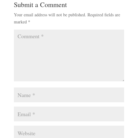
Submit a Comment
Your email address will not be published.
Required fields are
marked
*