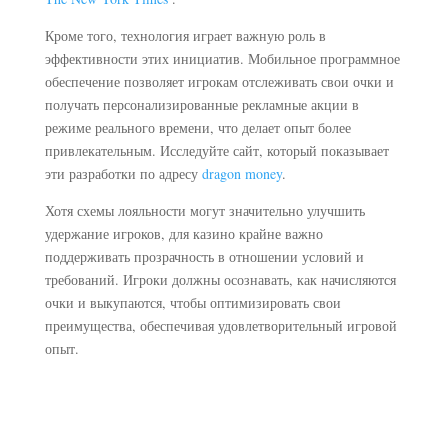
Кроме того, технология играет важную роль в
эффективности этих инициатив. Мобильное программное
обеспечение позволяет игрокам отслеживать свои очки и
получать персонализированные рекламные акции в
режиме реального времени, что делает опыт более
привлекательным. Исследуйте сайт, который показывает
эти разработки по адресу
dragon money
.
Хотя схемы лояльности могут значительно улучшить
удержание игроков, для казино крайне важно
поддерживать прозрачность в отношении условий и
требований. Игроки должны осознавать, как начисляются
очки и выкупаются, чтобы оптимизировать свои
преимущества, обеспечивая удовлетворительный игровой
опыт.