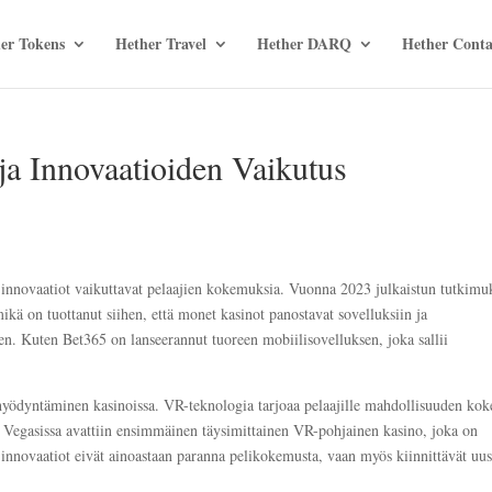
er Tokens
Hether Travel
Hether DARQ
Hether Conta
ja Innovaatioiden Vaikutus
t innovaatiot vaikuttavat pelaajien kokemuksia. Vuonna 2023 julkaistun tutkimu
ikä on tuottanut siihen, että monet kasinot panostavat sovelluksiin ja
en. Kuten Bet365 on lanseerannut tuoreen mobiilisovelluksen, joka sallii
yödyntäminen kasinoissa. VR-teknologia tarjoaa pelaajille mahdollisuuden kok
Vegasissa avattiin ensimmäinen täysimittainen VR-pohjainen kasino, joka on
t innovaatiot eivät ainoastaan paranna pelikokemusta, vaan myös kiinnittävät uus