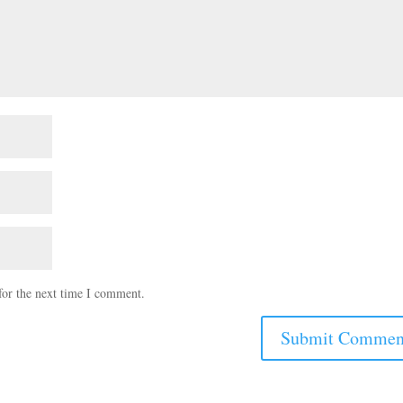
for the next time I comment.