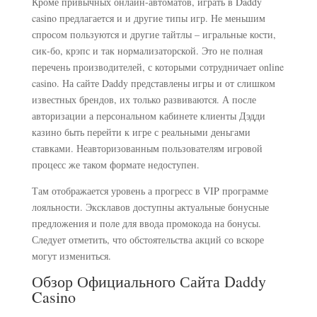
Кроме привычных онлайн-автоматов, играть в Daddy
casino предлагается и и другие типы игр. Не меньшим
спросом пользуются и другие тайтлы – игральные кости,
сик-бо, крэпс и так нормализаторской. Это не полная
перечень производителей, с которыми сотрудничает online
casino. На сайте Daddy представлены игры и от слишком
известных брендов, их только развиваются. А после
авторизации а персональном кабинете клиенты Дэдди
казино быть перейти к игре с реальными деньгами
ставками. Неавторизованным пользователям игровой
процесс же таком формате недоступен.
Там отображается уровень а прогресс в VIP программе
лояльности. Эксклавов доступны актуальные бонусные
предложения и поле для ввода промокода на бонусы.
Следует отметить, что обстоятельства акций со вскоре
могут измениться.
Обзор Официального Сайта Daddy
Casino