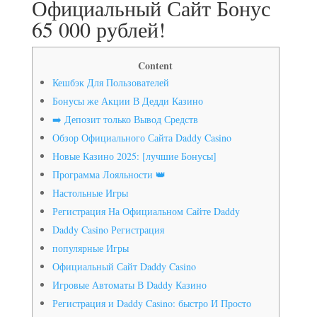
Официальный Сайт Бонус
65 000 рублей!
Content
Кешбэк Для Пользователей
Бонусы же Акции В Дедди Казино
➡️ Депозит только Вывод Средств
Обзор Официального Сайта Daddy Casino
Новые Казино 2025: [лучшие Бонусы]
Программа Лояльности 👑
Настольные Игры
Регистрация На Официальном Сайте Daddy
Daddy Casino Регистрация
популярные Игры
Официальный Сайт Daddy Casino
Игровые Автоматы В Daddy Казино
Регистрация и Daddy Casino: быстро И Просто