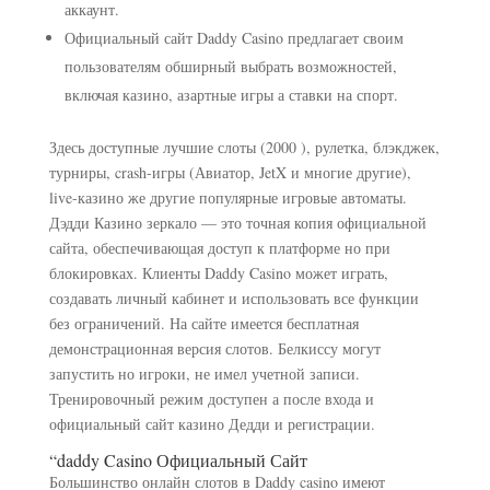
аккаунт.
Официальный сайт Daddy Casino предлагает своим
пользователям обширный выбрать возможностей,
включая казино, азартные игры а ставки на спорт.
Здесь доступные лучшие слоты (2000 ), рулетка, блэкджек,
турниры, crash-игры (Авиатор, JetX и многие другие),
live-казино же другие популярные игровые автоматы.
Дэдди Казино зеркало — это точная копия официальной
сайта, обеспечивающая доступ к платформе но при
блокировках. Клиенты Daddy Casino может играть,
создавать личный кабинет и использовать все функции
без ограничений. На сайте имеется бесплатная
демонстрационная версия слотов. Белкиссу могут
запустить но игроки, не имел учетной записи.
Тренировочный режим доступен а после входа и
официальный сайт казино Дедди и регистрации.
“daddy Casino Официальный Сайт
Большинство онлайн слотов в Daddy casino имеют