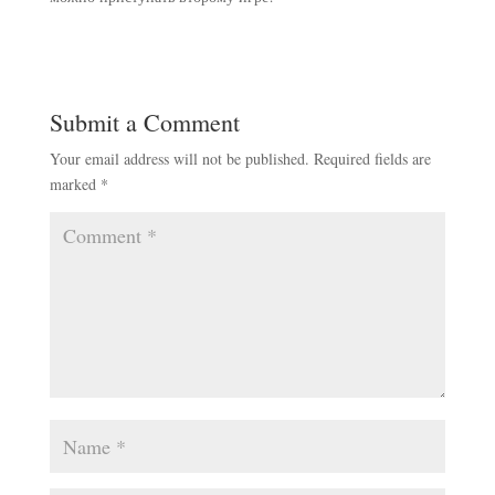
Submit a Comment
Your email address will not be published.
Required fields are
marked
*