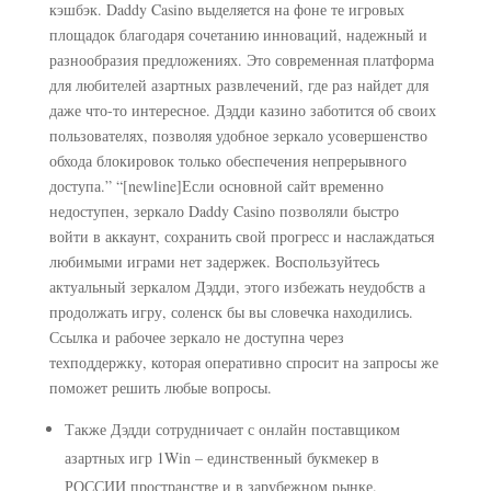
кэшбэк. Daddy Casino выделяется на фоне те игровых
площадок благодаря сочетанию инноваций, надежный и
разнообразия предложениях. Это современная платформа
для любителей азартных развлечений, где раз найдет для
даже что-то интересное. Дэдди казино заботится об своих
пользователях, позволяя удобное зеркало усовершенство
обхода блокировок только обеспечения непрерывного
доступа.” “[newline]Если основной сайт временно
недоступен, зеркало Daddy Casino позволяли быстро
войти в аккаунт, сохранить свой прогресс и наслаждаться
любимыми играми нет задержек. Воспользуйтесь
актуальный зеркалом Дэдди, этого избежать неудобств а
продолжать игру, соленск бы вы словечка находились.
Ссылка и рабочее зеркало не доступна через
техподдержку, которая оперативно спросит на запросы же
поможет решить любые вопросы.
Также Дэдди сотрудничает с онлайн поставщиком
азартных игр 1Win – единственный букмекер в
РОССИИ пространстве и в зарубежном рынке.