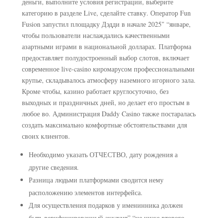
деньги, выполните условия регистрации, выберите
категорию в разделе Live, сделайте ставку. Оператор Fun
Fusion запустил площадку Дэдди в начале 2025″ “январе,
чтобы пользователи наслаждались качественными
азартными играми в национальной долларах. Платформа
предоставляет полудостроенный выбор слотов, включает
современное live-casino киромарусом профессиональными
крупье, складывалось атмосферу наземного игорного зала.
Кроме чтобы, казино работает круглосуточно, без
выходных и праздничных дней, но делает его простым в
любое во. Администрация Daddy Casino также постаралась
создать максимально комфортные обстоятельствами для
своих клиентов.
Необходимо указать ОТЧЕСТВО, дату рождения а
другие сведения.
Разница людьми платформами сводится нему
расположению элементов интерфейса.
Для осуществления подарков у именинника должен
быть верифицированный аккаунт” “не ниже второго