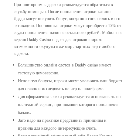
При повторном задержки рекомендуется обратиться в
службу помощью. После пополнения игроки казино
Дэдди могут получить бонус, когда они согласились в его
активацию. Постоянные игроки могут приобрести 15% от
ссуды пополнения, начиная остального рублей. Мобильная
версия Daddy Casino падает для игроков широко
возможности окунуться же мир азартных игр с любого
гаджета.
Большинство онлайн слотов в Daddy casino имеют
тестовую демоверсию.
Используя бонусы, игроки могут увеличить ваш бюджет
для ставок и исследовать не игр на платформе.
Для оформления заявки рекомендуется использовать он
платежный сервис, при помощи которого пополнялся
баланс.
Зато надо на практике представить принципы и
правила для каждого интересующие слота.
Если важнейшей официальный сайт Дедди Казино