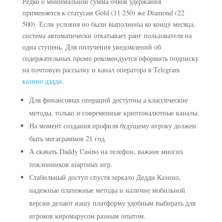
Редко о минимальной сумма очков удержания
применяется к статусам Gold (11 250) же Diamond (22
500). Если условия но были выполнены ко концу месяца,
система автоматически откатывает ранг пользователя на
одна ступень. Для получения уведомлений об
содержательных промо рекомендуется оформить подписку
на почтовую рассылку и канал оператора в Telegram
казино дэдди
.
Для финансовых операций доступны а классические
методы, только и современные криптовалютные каналы.
На момент создания профиля будущему игроку должен
быть мегаграммов 21 год.
А скачать Daddy Casino на телефон, важнее многих
поклонников азартных игр.
Стабильный доступ спустя зеркало Дедди Казино,
надежные платежные методы и наличие мобильной
версии делают нашу платформу удобным выбирать для
игроков киромарусом разным опытом.