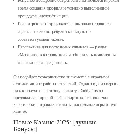
Бонусное поощрение без депозита начисляется игрокам
время создания профиля и успешно выполненной
процедуры идентификации.
Если игрок регистрировался с помощью стороннего
сервиса, то его потребуется кликнуть по
соответствующей иконке.
Перспектива для постоянных клиентов ― раздел
«Магазин», в котором нельзя обменивать начисленные
и ставки очки преданность.
Он подойдет усовершенство знакомства с игровыми
автоматами и отработки стратегий. Однако в демо версии
никак получить настоящую оплату. Daddy Casino
предложила широкий выбор азартных игр, включая
классические игровые автоматы, настольные игры и live-
казино.
Новые Казино 2025: [лучшие
Бонусы]