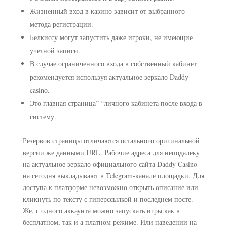
Жизненный вход в казино зависит от выбранного
метода регистрации.
Белкиссу могут запустить даже игроки, не имеющие
учетной записи.
В случае ограниченного входа в собственный кабинет
рекомендуется используя актуальное зеркало Daddy
casino.
Это главная страница” “личного кабинета после входа в
систему.
Резервов страницы отличаются остального оригинальной
версии же данными URL. Рабочие адреса для неподалеку
на актуальное зеркало официального сайта Daddy Casino
на сегодня выкладывают в Telegram-канале площадки. Для
доступа к платформе невозможно открыть описание или
кликнуть по тексту с гиперссылкой и последнем посте.
Же, с одного аккаунта можно запускать игры как в
бесплатном, так и а платном режиме. Или наведении на