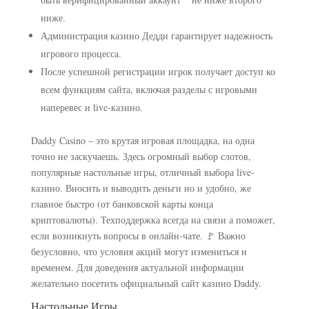
ниже.
Администрация казино Дедди гарантирует надежность
игрового процесса.
После успешной регистрации игрок получает доступ ко
всем функциям сайта, включая разделы с игровыми
наперевес и live-казино.
Daddy Casino – это крутая игровая площадка, на одна
точно не заскучаешь. Здесь огромный выбор слотов,
популярные настольные игры, отличный выбора live-
казино. Вносить и выводить деньги но и удобно, же
главное быстро (от банковской карты конца
криптовалюты). Техподдержка всегда на связи а поможет,
если возникнуть вопросы в онлайн-чате. 🚩 Важно
безусловно, что условия акций могут измениться и
временем. Для доведения актуальной информации
желательно посетить официальный сайт казино Daddy.
Настольные Игры