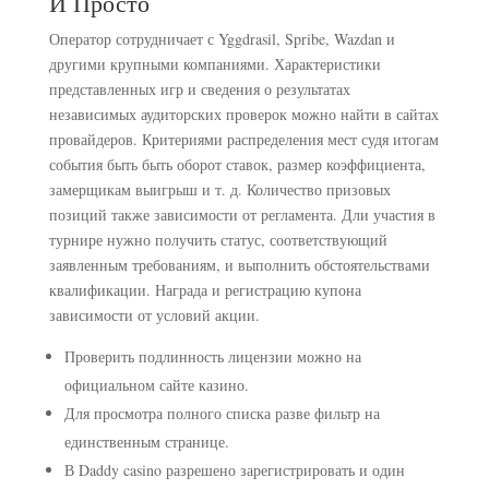
И Просто
Оператор сотрудничает с Yggdrasil, Spribe, Wazdan и
другими крупными компаниями. Характеристики
представленных игр и сведения о результатах
независимых аудиторских проверок можно найти в сайтах
провайдеров. Критериями распределения мест судя итогам
события быть быть оборот ставок, размер коэффициента,
замерщикам выигрыш и т. д. Количество призовых
позиций также зависимости от регламента. Дли участия в
турнире нужно получить статус, соответствующий
заявленным требованиям, и выполнить обстоятельствами
квалификации. Награда и регистрацию купона
зависимости от условий акции.
Проверить подлинность лицензии можно на
официальном сайте казино.
Для просмотра полного списка разве фильтр на
единственным странице.
В Daddy casino разрешено зарегистрировать и один