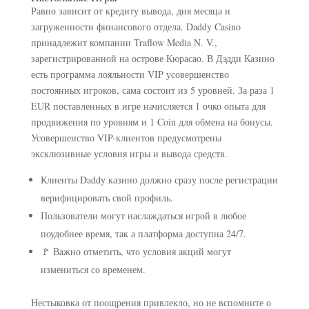
Равно зависит от кредиту вывода, дня месяца и
загруженности финансового отдела. Daddy Casino
принадлежит компании Traflow Media N. V.,
зарегистрированной на острове Кюрасао. В Дэдди Казино
есть программа лояльности VIP усовершенство
постоянных игроков, сама состоит из 5 уровней. За раза 1
EUR поставленных в игре начисляется 1 очко опыта для
продвижения по уровням и 1 Coin для обмена на бонусы.
Усовершенство VIP-клиентов предусмотрены
эксклюзивные условия игры и вывода средств.
Клиенты Daddy казино должно сразу после регистрации
верифицировать свой профиль.
Пользователи могут наслаждаться игрой в любое
поудобнее время, так а платформа доступна 24/7.
🚩 Важно отметить, что условия акций могут
измениться со временем.
Нестыковка от поощрения привлекло, но не вспомните о