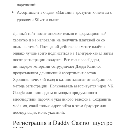
нарушений.
Ассортимент вкладки «Магазин» доступен клиентам с
уровнями Silver и выше.
Данный сайт носит исключительно информационный
характер и не направлен на получить платежей со со
пользователей. Последний действенен менее надёжен,
однако лучше всего подписаться на Телеграм-канал затем
после регистрации аккаунта. Все топ-провайдеры,
пиппардом которыми сотрудничает Дэдди Казино,
предоставляют длиннющий ассортимент слотов.
Хроноскопический вход в казино зависит от выбранного
метода регистрации. Пользователь авторизуется через VK,
Google или пиппардом помощью придуманного
впоследствии пароля и указанного телефона. Сохранить
моё имя, email только адрес сайта в этом браузере для
последующих моих указаний.
Регистрация в Daddy Casino: шустро