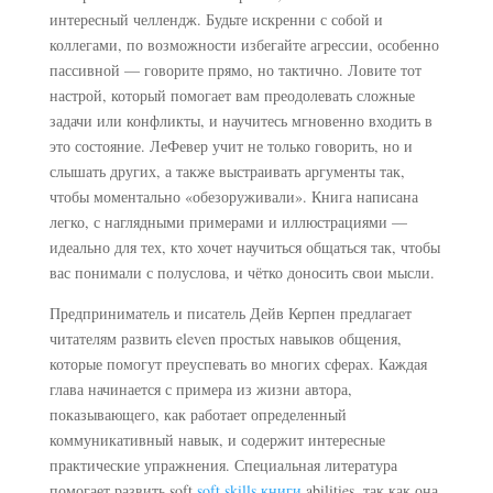
интересный челлендж. Будьте искренни с собой и
коллегами, по возможности избегайте агрессии, особенно
пассивной — говорите прямо, но тактично. Ловите тот
настрой, который помогает вам преодолевать сложные
задачи или конфликты, и научитесь мгновенно входить в
это состояние. ЛеФевер учит не только говорить, но и
слышать других, а также выстраивать аргументы так,
чтобы моментально «обезоруживали». Книга написана
легко, с наглядными примерами и иллюстрациями —
идеально для тех, кто хочет научиться общаться так, чтобы
вас понимали с полуслова, и чётко доносить свои мысли.
Предприниматель и писатель Дейв Керпен предлагает
читателям развить eleven простых навыков общения,
которые помогут преуспевать во многих сферах. Каждая
глава начинается с примера из жизни автора,
показывающего, как работает определенный
коммуникативный навык, и содержит интересные
практические упражнения. Специальная литература
помогает развить soft
soft skills книги
abilities, так как она