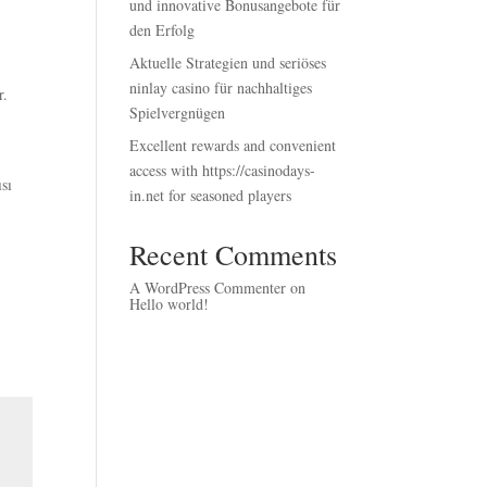
und innovative Bonusangebote für
den Erfolg
Aktuelle Strategien und seriöses
ninlay casino für nachhaltiges
r.
Spielvergnügen
Excellent rewards and convenient
n
access with https://casinodays-
ısı
in.net for seasoned players
Recent Comments
A WordPress Commenter
on
Hello world!