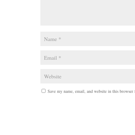
Save my name, email, and website in this browser 