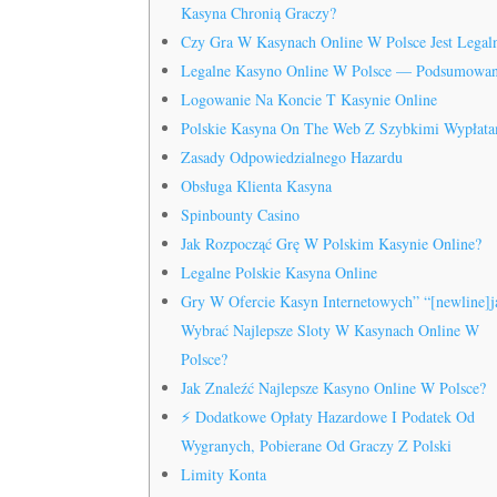
Kasyna Chronią Graczy?
Czy Gra W Kasynach Online W Polsce Jest Legal
Legalne Kasyno Online W Polsce — Podsumowan
Logowanie Na Koncie T Kasynie Online
Polskie Kasyna On The Web Z Szybkimi Wypłat
Zasady Odpowiedzialnego Hazardu
Obsługa Klienta Kasyna
Spinbounty Casino
Jak Rozpocząć Grę W Polskim Kasynie Online?
Legalne Polskie Kasyna Online
Gry W Ofercie Kasyn Internetowych” “[newline]j
Wybrać Najlepsze Sloty W Kasynach Online W
Polsce?
Jak Znaleźć Najlepsze Kasyno Online W Polsce?
⚡ Dodatkowe Opłaty Hazardowe I Podatek Od
Wygranych, Pobierane Od Graczy Z Polski
Limity Konta