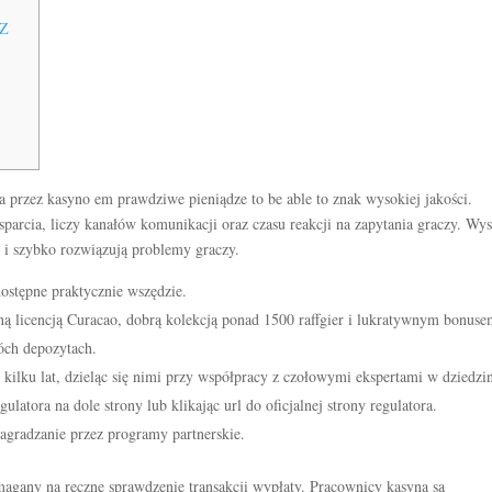
 Z
na przez kasyno em prawdziwe pieniądze to be able to znak wysokiej jakości.
arcia, liczy kanałów komunikacji oraz czasu reakcji na zapytania graczy. Wy
 i szybko rozwiązują problemy graczy.
ostępne praktycznie wszędzie.
dną licencją Curacao, dobrą kolekcją ponad 1500 raffgier i lukratywnym bonus
ch depozytach.
kilku lat, dzieląc się nimi przy współpracy z czołowymi ekspertami w dziedzin
ulatora na dole strony lub klikając url do oficjalnej strony regulatora.
agradzanie przez programy partnerskie.
agany na ręczne sprawdzenie transakcji wypłaty. Pracownicy kasyna są