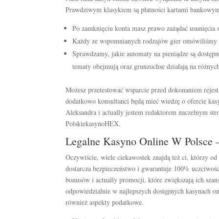
Prawdziwym klasykiem są płatności kartami bankowymi
Po zamknięciu konta masz prawo zażądać usunięcia 
Każdy ze wspomnianych rodzajów gier omówiliśmy s
Sprawdzamy, jakie automaty na pieniądze są dostępn
tematy obejmują oraz grunzochse działają na różnyc
Możesz przetestować wsparcie przed dokonaniem rejestra
dodatkowo konsultanci będą mieć wiedzę o ofercie kas
Aleksandra i actually jestem redaktorem naczelnym str
PolskiekasynoHEX.
Legalne Kasyno Online W Polsce
Oczywiście, wiele ciekawostek znajdą też ci, którzy od 
dostarcza bezpieczeństwo i gwarantuje 100% uczciwoś
bonusów i actually promocji, które zwiększają ich sza
odpowiedzialnie w najlepszych dostępnych kasynach onl
również aspekty podatkowe.