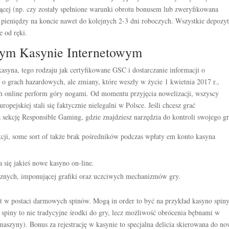
ącej (np. czy zostały spełnione warunki obrotu bonusem lub zweryfikowana
pieniędzy na koncie nawet do kolejnych 2-3 dni roboczych. Wszystkie depozyt
e od ręki.
nym Kasynie Internetowym
asyna, tego rodzaju jak certyfikowane GSC i dostarczanie informacji o
o grach hazardowych, ale zmiany, które weszły w życie 1 kwietnia 2017 r.,
h online perform góry nogami. Od momentu przyjęcia nowelizacji, wszyscy
opejskiej stali się faktycznie nielegalni w Polsce. Jeśli chcesz grać
 sekcję Responsible Gaming, gdzie znajdziesz narzędzia do kontroli swojego gr
sakcji, some sort of także brak pośredników podczas wpłaty em konto kasyna
 się jakieś nowe kasyno on-line.
cznych, imponującej grafiki oraz uczciwych mechanizmów gry.
it w postaci darmowych spinów. Mogą in order to być na przykład kasyno spiny
o spiny to nie tradycyjne środki do gry, lecz możliwość obrócenia bębnami w
maszyny). Bonus za rejestrację w kasynie to specjalna delicia skierowana do n