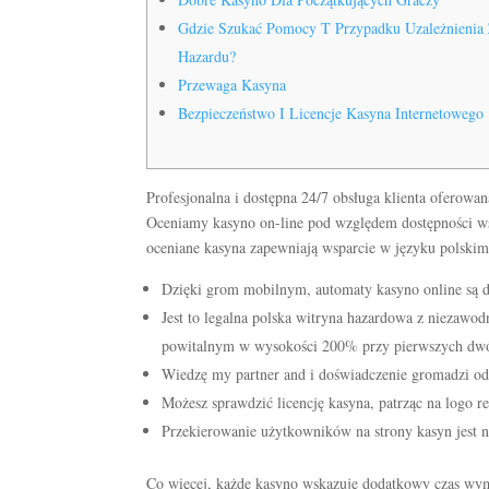
Gdzie Szukać Pomocy T Przypadku Uzależnienia
Hazardu?
Przewaga Kasyna
Bezpieczeństwo I Licencje Kasyna Internetowego
Profesjonalna i dostępna 24/7 obsługa klienta oferowa
Oceniamy kasyno on-line pod względem dostępności wsp
oceniane kasyna zapewniają wsparcie w języku polskim
Dzięki grom mobilnym, automaty kasyno online są d
Jest to legalna polska witryna hazardowa z niezawo
powitalnym w wysokości 200% przy pierwszych dwó
Wiedzę my partner and i doświadczenie gromadzi od 
Możesz sprawdzić licencję kasyna, patrząc na logo reg
Przekierowanie użytkowników na strony kasyn jest n
Co więcej, każde kasyno wskazuje dodatkowy czas wym