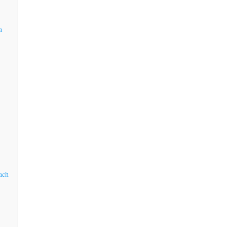
a
ach