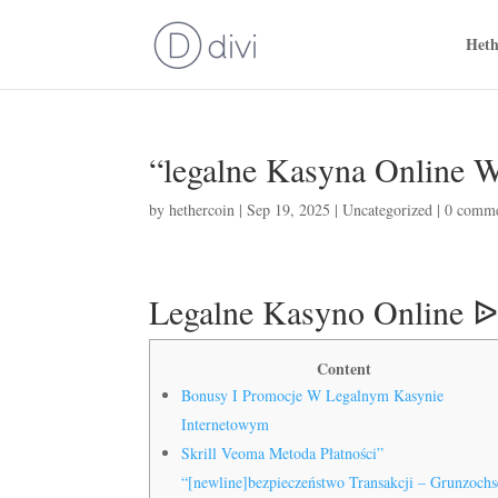
Heth
“legalne Kasyna Online W
by
hethercoin
|
Sep 19, 2025
|
Uncategorized
|
0 comm
Legalne Kasyno Online ᐉ
Content
Bonusy I Promocje W Legalnym Kasynie
Internetowym
Skrill Veoma Metoda Płatności”
“[newline]bezpieczeństwo Transakcji – Grunzochs