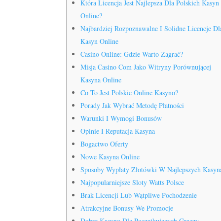
Która Licencja Jest Najlepsza Dla Polskich Kasyn
Online?
Najbardziej Rozpoznawalne I Solidne Licencje Dl
Kasyn Online
Casino Online: Gdzie Warto Zagrać?
Misja Casino Com Jako Witryny Porównującej
Kasyna Online
Co To Jest Polskie Online Kasyno?
Porady Jak Wybrać Metodę Płatności
Warunki I Wymogi Bonusów
Opinie I Reputacja Kasyna
Bogactwo Oferty
Nowe Kasyna Online
Sposoby Wypłaty Złotówki W Najlepszych Kasyn
Najpopularniejsze Sloty Watts Polsce
Brak Licencji Lub Wątpliwe Pochodzenie
Atrakcyjne Bonusy We Promocje
Dobre Kasyno Dla Początkujących Graczy