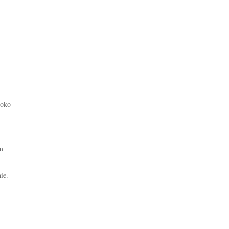
soko
em
ie.