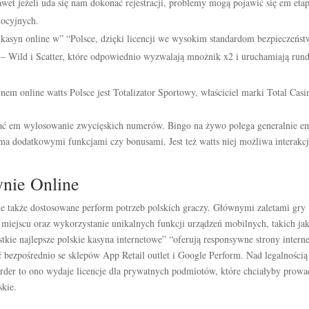
awet jeżeli uda się nam dokonać rejestracji, problemy mogą pojawić się em etap
mocyjnych.
h kasyn online w” “Polsce, dzięki licencji we wysokim standardom bezpieczeńst
 – Wild i Scatter, które odpowiednio wyzwalają mnożnik x2 i uruchamiają run
em online watts Polsce jest Totalizator Sportowy, właściciel marki Total Casi
ekać em wylosowanie zwycięskich numerów. Bingo na żywo polega generalnie e
oma dodatkowymi funkcjami czy bonusami. Jest też watts niej możliwa interakcj
nie Online
the także dostosowane perform potrzeb polskich graczy. Głównymi zaletami gry
miejscu oraz wykorzystanie unikalnych funkcji urządzeń mobilnych, takich ja
kie najlepsze polskie kasyna internetowe” “oferują responsywne strony intern
 bezpośrednio se sklepów App Retail outlet i Google Perform. Nad legalnością
rder to ono wydaje licencje dla prywatnych podmiotów, które chciałyby prowa
skie.