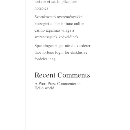
fortune et ses implications
notables
Szórakoztató nyereményekkel
kecsegtet a thor fortune online
casino izgalmas világa a
szerencsejáték kedvelőinek
Spenningen stiger når du vurderer
thor fortune login for eksklusive
fordeler idag
Recent Comments
A WordPress Commenter
on
Hello world!